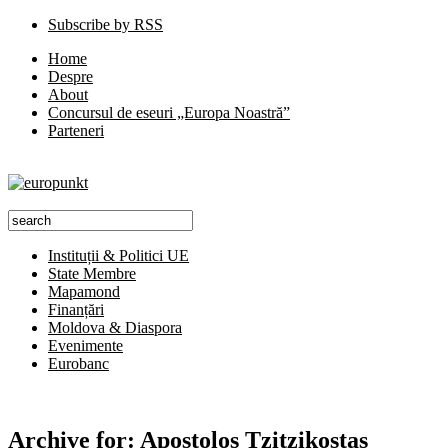
Subscribe by RSS
Home
Despre
About
Concursul de eseuri „Europa Noastră”
Parteneri
Instituții & Politici UE
State Membre
Mapamond
Finanțări
Moldova & Diaspora
Evenimente
Eurobanc
Archive for:
Apostolos Tzitzikostas