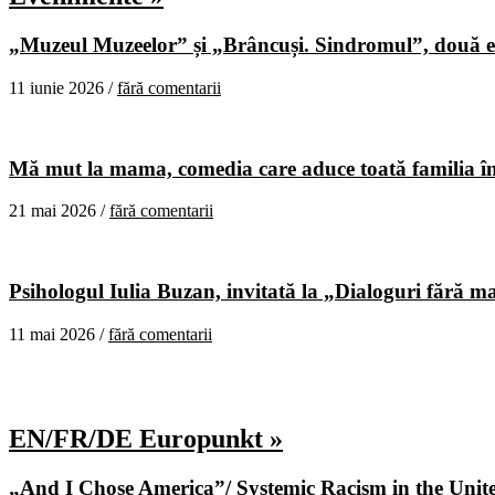
„Muzeul Muzeelor” și „Brâncuși. Sindromul”, două ex
11 iunie 2026 /
fără comentarii
Mă mut la mama, comedia care aduce toată familia în
21 mai 2026 /
fără comentarii
Psihologul Iulia Buzan, invitată la „Dialoguri fără m
11 mai 2026 /
fără comentarii
EN/FR/DE Europunkt »
„And I Chose America”/ Systemic Racism in the United