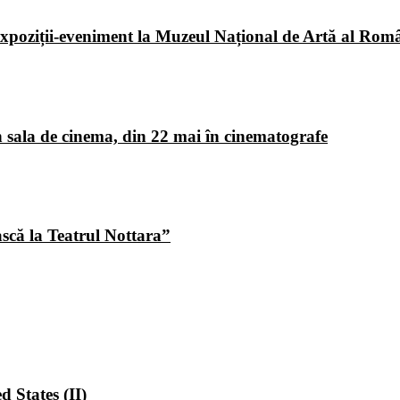
poziții-eveniment la Muzeul Național de Artă al Româ
 sala de cinema, din 22 mai în cinematografe
ască la Teatrul Nottara”
 States (II)