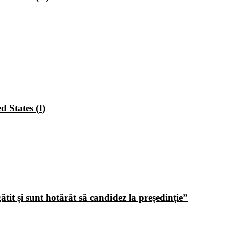
 States (I)
tit și sunt hotărât să candidez la președinție”