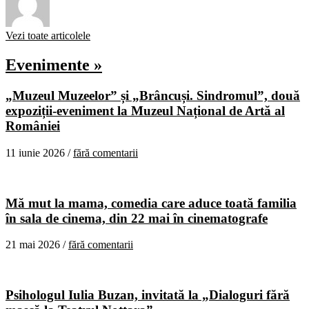
Vezi toate articolele
Evenimente »
„Muzeul Muzeelor” și „Brâncuși. Sindromul”, două
expoziții-eveniment la Muzeul Național de Artă al
României
11 iunie 2026 /
fără comentarii
Mă mut la mama, comedia care aduce toată familia
în sala de cinema, din 22 mai în cinematografe
21 mai 2026 /
fără comentarii
Psihologul Iulia Buzan, invitată la „Dialoguri fără