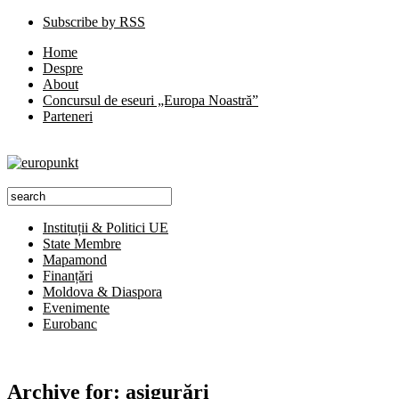
Subscribe by RSS
Home
Despre
About
Concursul de eseuri „Europa Noastră”
Parteneri
Instituții & Politici UE
State Membre
Mapamond
Finanțări
Moldova & Diaspora
Evenimente
Eurobanc
Archive for:
asigurări