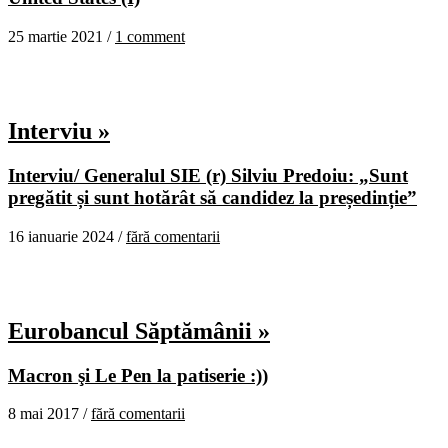
25 martie 2021 /
1 comment
Interviu »
Interviu/ Generalul SIE (r) Silviu Predoiu: „Sunt
pregătit și sunt hotărât să candidez la președinție”
16 ianuarie 2024 /
fără comentarii
Eurobancul Săptămânii »
Macron şi Le Pen la patiserie :))
8 mai 2017 /
fără comentarii