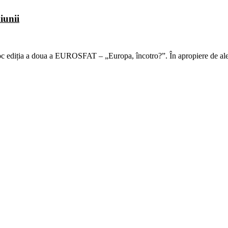
iunii
t loc ediția a doua a EUROSFAT – „Europa, încotro?”. În apropiere de al