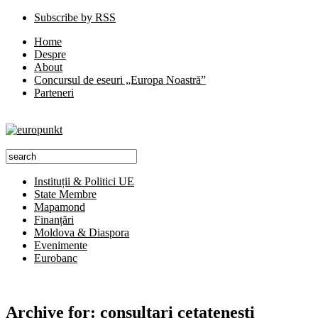
Subscribe by RSS
Home
Despre
About
Concursul de eseuri „Europa Noastră”
Parteneri
Instituții & Politici UE
State Membre
Mapamond
Finanțări
Moldova & Diaspora
Evenimente
Eurobanc
Archive for:
consultari cetatenesti