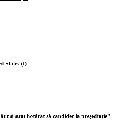
 States (I)
tit și sunt hotărât să candidez la președinție”