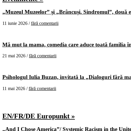
„Muzeul Muzeelor” și „Brâncuși. Sindromul”, două ex
11 iunie 2026 /
fără comentarii
Mă mut la mama, comedia care aduce toată familia în
21 mai 2026 /
fără comentarii
Psihologul Iulia Buzan, invitată la „Dialoguri fără m
11 mai 2026 /
fără comentarii
EN/FR/DE Europunkt »
„And I Chose America”/ Systemic Racism in the United