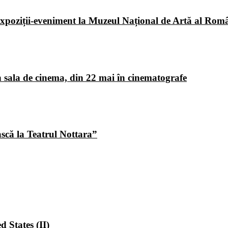
poziții-eveniment la Muzeul Național de Artă al Româ
 sala de cinema, din 22 mai în cinematografe
ască la Teatrul Nottara”
 States (II)