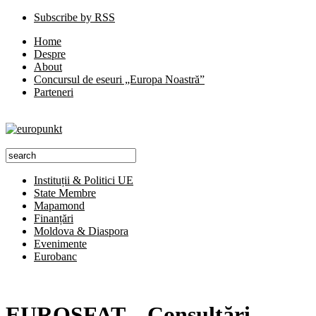
Subscribe by RSS
Home
Despre
About
Concursul de eseuri „Europa Noastră”
Parteneri
Instituții & Politici UE
State Membre
Mapamond
Finanțări
Moldova & Diaspora
Evenimente
Eurobanc
EUROSFAT – Consultări