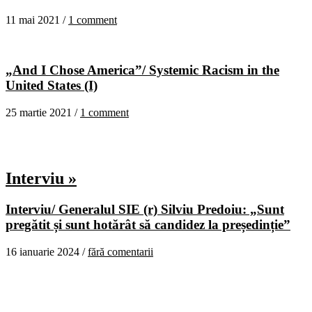
11 mai 2021 /
1 comment
„And I Chose America”/ Systemic Racism in the
United States (I)
25 martie 2021 /
1 comment
Interviu »
Interviu/ Generalul SIE (r) Silviu Predoiu: „Sunt
pregătit și sunt hotărât să candidez la președinție”
16 ianuarie 2024 /
fără comentarii