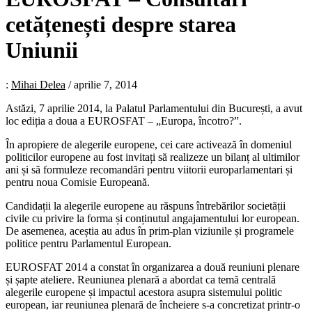
cetățenești despre starea
Uniunii
:
Mihai Delea
/
aprilie 7, 2014
Astăzi, 7 aprilie 2014, la Palatul Parlamentului din București, a avut
loc ediția a doua a EUROSFAT – „Europa, încotro?”.
În apropiere de alegerile europene, cei care activează în domeniul
politicilor europene au fost invitați să realizeze un bilanț al ultimilor
ani și să formuleze recomandări pentru viitorii europarlamentari și
pentru noua Comisie Europeană.
Candidații la alegerile europene au răspuns întrebărilor societății
civile cu privire la forma și conținutul angajamentului lor european.
De asemenea, aceștia au adus în prim-plan viziunile și programele
politice pentru Parlamentul European.
EUROSFAT 2014 a constat în organizarea a două reuniuni plenare
și șapte ateliere. Reuniunea plenară a abordat ca temă centrală
alegerile europene și impactul acestora asupra sistemului politic
european, iar reuniunea plenară de încheiere s-a concretizat printr-o