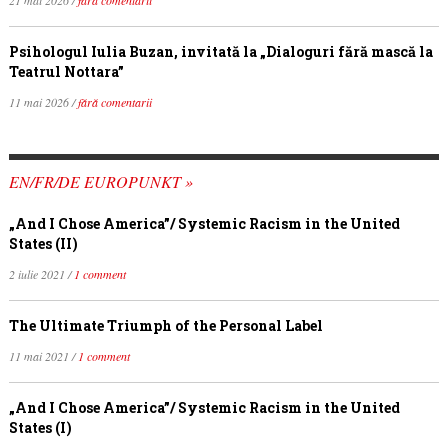
21 mai 2026 /
fără comentarii
Psihologul Iulia Buzan, invitată la „Dialoguri fără mască la
Teatrul Nottara”
11 mai 2026 /
fără comentarii
EN/FR/DE EUROPUNKT »
„And I Chose America”/ Systemic Racism in the United
States (II)
2 iulie 2021 /
1 comment
The Ultimate Triumph of the Personal Label
11 mai 2021 /
1 comment
„And I Chose America”/ Systemic Racism in the United
States (I)