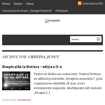
Home
Despre
About
Subscribe by RSS
Concursul de eseuri „Europa Noastră”
Parteneri
ARCHIVE FOR:
CRISTINA JUNCU
Noapte albă la Nottara – ediția a II-a
Pentru al doilea an consecutiv, Teatrul Nottara
se alătură proiectului „Noaptea muzeelor”, prin
organizarea sâmbătă, 18 mai, a trei
evenimente separate, desfășurate sub numele
„Noapte […]
10 mai 2024
/
Evenimente