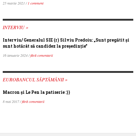
25 martie 2021 /
1 comment
INTERVIU »
Interviu/ Generalul SIE (r) Silviu Predoiu: „Sunt pregătit și
sunt hotărât să candidez la președinție”
16 ianuarie 2024 /
fără comentarii
EUROBANCUL SĂPTĂMÂNII »
Macron şi Le Pen la patiserie :))
8 mai 2017 /
fără comentarii