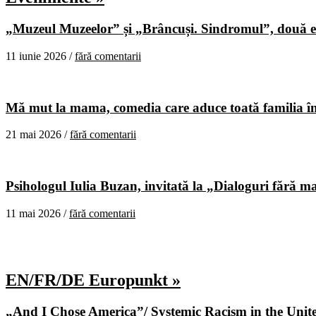
„Muzeul Muzeelor” și „Brâncuși. Sindromul”, două ex
11 iunie 2026 /
fără comentarii
Mă mut la mama, comedia care aduce toată familia în
21 mai 2026 /
fără comentarii
Psihologul Iulia Buzan, invitată la „Dialoguri fără m
11 mai 2026 /
fără comentarii
EN/FR/DE Europunkt »
„And I Chose America”/ Systemic Racism in the United