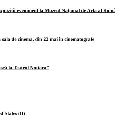
poziții-eveniment la Muzeul Național de Artă al Româ
 sala de cinema, din 22 mai în cinematografe
ască la Teatrul Nottara”
 States (II)