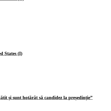
 States (I)
tit și sunt hotărât să candidez la președinție”