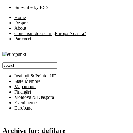
Subscribe by RSS
Home
Despre
About
Concursul de eseuri „Europa Noastră”
Parteneri
Instituții & Politici UE
State Membre
Mapamond
Finanțări
Moldova & Diaspora
Evenimente
Eurobanc
Archive for:
defilare