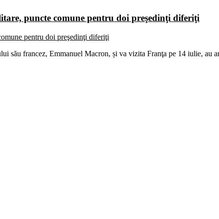
itare, puncte comune pentru doi preşedinţi diferiţi
i său francez, Emmanuel Macron, și va vizita Franţa pe 14 iulie, au an