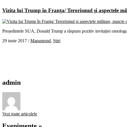
Vizita lui Trump în Franţa/ Terorismul şi aspectele mil
Președintele SUA, Donald Trump a răspuns pozitiv invitației omologulu
29 iunie 2017
/
Mapamond
,
Știri
admin
Vezi toate articolele
Evenimente »