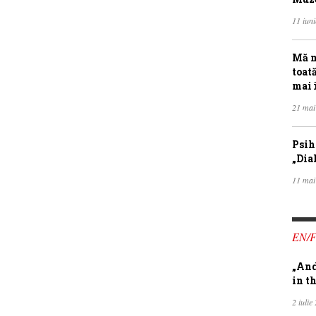
11 iun
Mă m
toat
mai 
21 mai
Psih
„Dia
11 mai
EN/
„And
in th
2 iulie