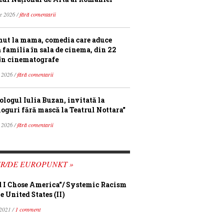
ie 2026 /
fără comentarii
ut la mama, comedia care aduce
ă familia în sala de cinema, din 22
în cinematografe
 2026 /
fără comentarii
ologul Iulia Buzan, invitată la
loguri fără mască la Teatrul Nottara”
 2026 /
fără comentarii
FR/DE EUROPUNKT »
 I Chose America”/ Systemic Racism
e United States (II)
 2021 /
1 comment