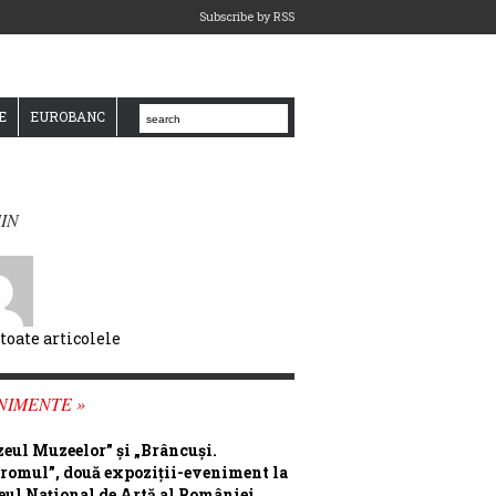
Subscribe by RSS
E
EUROBANC
IN
 toate articolele
NIMENTE »
eul Muzeelor” și „Brâncuși.
romul”, două expoziții-eveniment la
ul Național de Artă al României