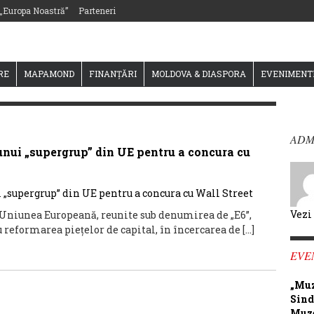
 „Europa Noastră”
Parteneri
RE
MAPAMOND
FINANȚĂRI
MOLDOVA & DIASPORA
EVENIMENT
ADM
unui „supergrup” din UE pentru a concura cu
Vezi
Uniunea Europeană, reunite sub denumirea de „E6”,
reformarea piețelor de capital, în încercarea de […]
EVE
„Muz
Sind
Muze