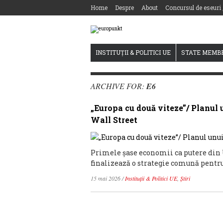
Home
Despre
About
Concursul de eseuri
INSTITUȚII & POLITICI UE
STATE MEMB
ARCHIVE FOR:
E6
„Europa cu două viteze”/ Planul 
Wall Street
Primele șase economii ca putere din 
finalizează o strategie comună pentru 
15 mai 2026
/
Instituții & Politici UE
,
Știri