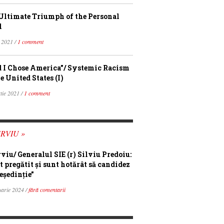
Ultimate Triumph of the Personal
l
 2021 /
1 comment
 I Chose America”/ Systemic Racism
e United States (I)
tie 2021 /
1 comment
RVIU »
rviu/ Generalul SIE (r) Silviu Predoiu:
t pregătit și sunt hotărât să candidez
eședinție”
uarie 2024 /
fără comentarii