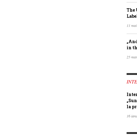
The 
Labe
11 mai
„And
in th
25 mar
INTE
Inte
„Sun
la pr
16 ian