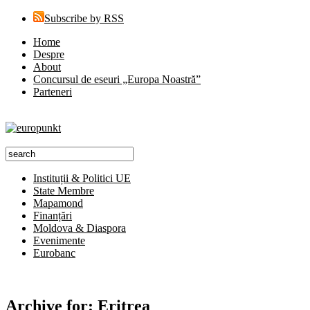
Subscribe by RSS
Home
Despre
About
Concursul de eseuri „Europa Noastră”
Parteneri
Instituții & Politici UE
State Membre
Mapamond
Finanțări
Moldova & Diaspora
Evenimente
Eurobanc
Archive for:
Eritrea