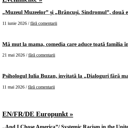
„Muzeul Muzeelor” și „Brâncuși. Sindromul”, două ex
11 iunie 2026 /
fără comentarii
Mă mut la mama, comedia care aduce toată familia în
21 mai 2026 /
fără comentarii
Psihologul Iulia Buzan, invitată la „Dialoguri fără m
11 mai 2026 /
fără comentarii
EN/FR/DE Europunkt »
„And I Chose America”/ Systemic Racism in the United