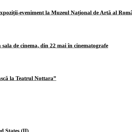
poziții-eveniment la Muzeul Național de Artă al Româ
 sala de cinema, din 22 mai în cinematografe
ască la Teatrul Nottara”
 States (II)