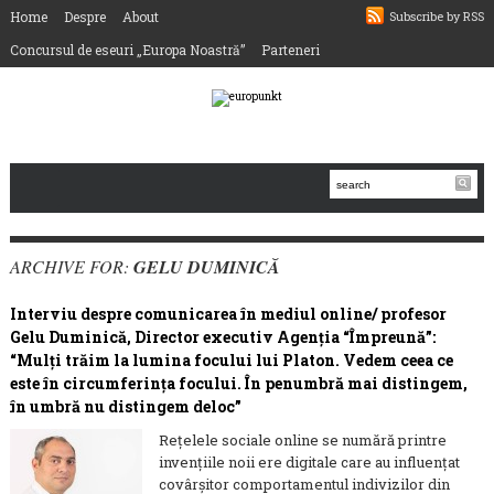
Home
Despre
About
Subscribe by RSS
Concursul de eseuri „Europa Noastră”
Parteneri
ARCHIVE FOR:
GELU DUMINICĂ
Interviu despre comunicarea în mediul online/ profesor
Gelu Duminică, Director executiv Agenţia “Împreună”:
“Mulți trăim la lumina focului lui Platon. Vedem ceea ce
este în circumferința focului. În penumbră mai distingem,
în umbră nu distingem deloc”
Reţelele sociale online se numără printre
invenţiile noii ere digitale care au influenţat
covârşitor comportamentul indivizilor din