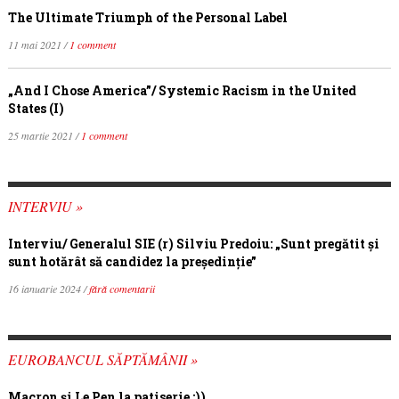
The Ultimate Triumph of the Personal Label
11 mai 2021 /
1 comment
„And I Chose America”/ Systemic Racism in the United
States (I)
25 martie 2021 /
1 comment
INTERVIU »
Interviu/ Generalul SIE (r) Silviu Predoiu: „Sunt pregătit și
sunt hotărât să candidez la președinție”
16 ianuarie 2024 /
fără comentarii
EUROBANCUL SĂPTĂMÂNII »
Macron şi Le Pen la patiserie :))