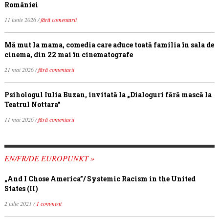
României
11 iunie 2026 /
fără comentarii
Mă mut la mama, comedia care aduce toată familia în sala de
cinema, din 22 mai în cinematografe
21 mai 2026 /
fără comentarii
Psihologul Iulia Buzan, invitată la „Dialoguri fără mască la
Teatrul Nottara”
11 mai 2026 /
fără comentarii
EN/FR/DE EUROPUNKT »
„And I Chose America”/ Systemic Racism in the United
States (II)
2 iulie 2021 /
1 comment