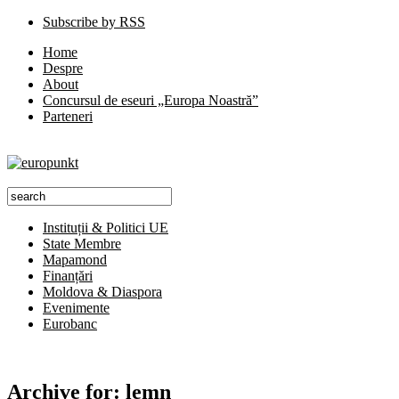
Subscribe by RSS
Home
Despre
About
Concursul de eseuri „Europa Noastră”
Parteneri
Instituții & Politici UE
State Membre
Mapamond
Finanțări
Moldova & Diaspora
Evenimente
Eurobanc
Archive for:
lemn