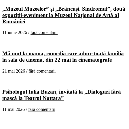
„Muzeul Muzeelor” și „Brâncuși. Sindromul”, două
expoziții-eveniment la Muzeul Național de Artă al
României
11 iunie 2026 /
fără comentarii
Mă mut la mama, comedia care aduce toată familia
în sala de cinema, din 22 mai în cinematografe
21 mai 2026 /
fără comentarii
Psihologul Iulia Buzan, invitată la „Dialoguri fără
mască la Teatrul Nottara”
11 mai 2026 /
fără comentarii