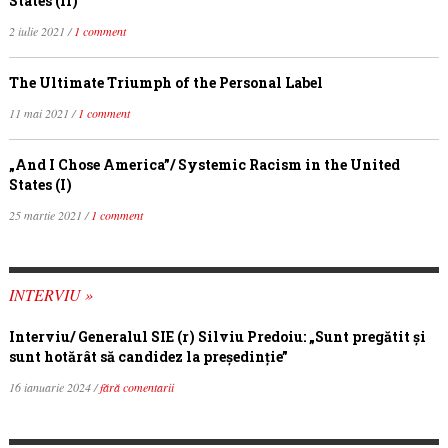
States (II)
2 iulie 2021 /
1 comment
The Ultimate Triumph of the Personal Label
11 mai 2021 /
1 comment
„And I Chose America”/ Systemic Racism in the United
States (I)
25 martie 2021 /
1 comment
INTERVIU »
Interviu/ Generalul SIE (r) Silviu Predoiu: „Sunt pregătit și
sunt hotărât să candidez la președinție”
16 ianuarie 2024 /
fără comentarii