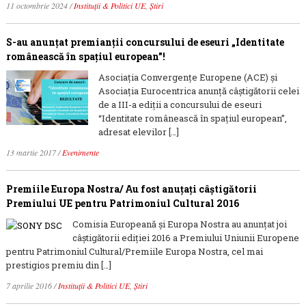
11 octombrie 2024
/
Instituții & Politici UE
,
Știri
S-au anunţat premianţii concursului de eseuri „Identitate
românească în spaţiul european”!
Asociația Convergențe Europene (ACE) și
Asociația Eurocentrica anunță câștigătorii celei
de a III-a ediții a concursului de eseuri
“Identitate românească în spațiul european”,
adresat elevilor […]
13 martie 2017
/
Evenimente
Premiile Europa Nostra/ Au fost anuțați câștigătorii
Premiului UE pentru Patrimoniul Cultural 2016
Comisia Europeană și Europa Nostra au anunțat joi
câștigătorii ediției 2016 a Premiului Uniunii Europene
pentru Patrimoniul Cultural/Premiile Europa Nostra, cel mai
prestigios premiu din […]
7 aprilie 2016
/
Instituții & Politici UE
,
Știri