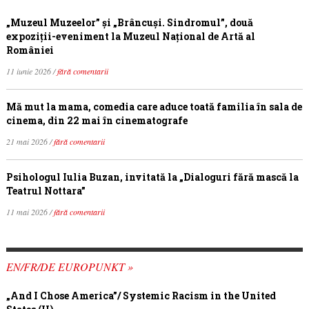
„Muzeul Muzeelor” și „Brâncuși. Sindromul”, două
expoziții-eveniment la Muzeul Național de Artă al
României
11 iunie 2026 /
fără comentarii
Mă mut la mama, comedia care aduce toată familia în sala de
cinema, din 22 mai în cinematografe
21 mai 2026 /
fără comentarii
Psihologul Iulia Buzan, invitată la „Dialoguri fără mască la
Teatrul Nottara”
11 mai 2026 /
fără comentarii
EN/FR/DE EUROPUNKT »
„And I Chose America”/ Systemic Racism in the United