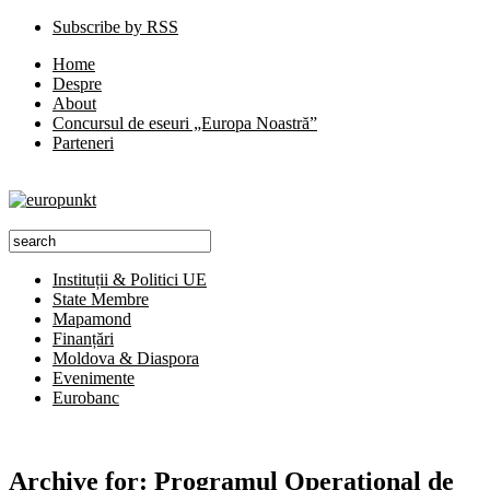
Subscribe by RSS
Home
Despre
About
Concursul de eseuri „Europa Noastră”
Parteneri
Instituții & Politici UE
State Membre
Mapamond
Finanțări
Moldova & Diaspora
Evenimente
Eurobanc
Archive for:
Programul Operational de