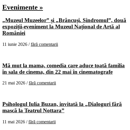
Evenimente »
„Muzeul Muzeelor” și „Brâncuși. Sindromul”, două
expoziții-eveniment la Muzeul Național de Artă al
României
11 iunie 2026 /
fără comentarii
Mă mut la mama, comedia care aduce toată familia
în sala de cinema, din 22 mai în cinematografe
21 mai 2026 /
fără comentarii
Psihologul Iulia Buzan, invitată la „Dialoguri fără
mască la Teatrul Nottara”
11 mai 2026 /
fără comentarii