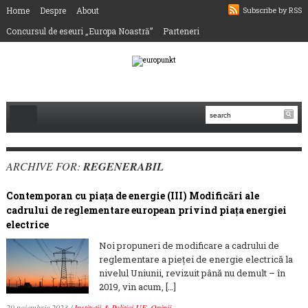
Home
Despre
About
Subscribe by RSS
Concursul de eseuri „Europa Noastră”
Parteneri
ARCHIVE FOR:
REGENERABIL
Contemporan cu piața de energie (III) Modificări ale
cadrului de reglementare european privind piața energiei
electrice
Noi propuneri de modificare a cadrului de
reglementare a pieței de energie electrică la
nivelul Uniunii, revizuit până nu demult – în
2019, vin acum, […]
29 noiembrie 2023
/
Instituții & Politici UE
,
Opinii