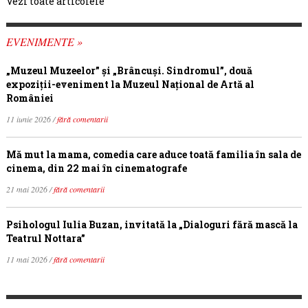
Vezi toate articolele
EVENIMENTE »
„Muzeul Muzeelor” și „Brâncuși. Sindromul”, două
expoziții-eveniment la Muzeul Național de Artă al
României
11 iunie 2026 /
fără comentarii
Mă mut la mama, comedia care aduce toată familia în sala de
cinema, din 22 mai în cinematografe
21 mai 2026 /
fără comentarii
Psihologul Iulia Buzan, invitată la „Dialoguri fără mască la
Teatrul Nottara”
11 mai 2026 /
fără comentarii