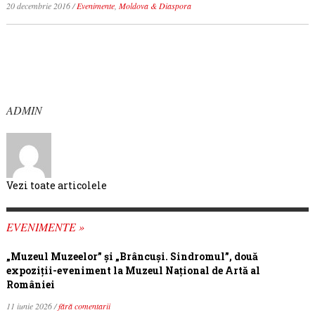
20 decembrie 2016
/
Evenimente
,
Moldova & Diaspora
ADMIN
Vezi toate articolele
EVENIMENTE »
„Muzeul Muzeelor” și „Brâncuși. Sindromul”, două
expoziții-eveniment la Muzeul Național de Artă al
României
11 iunie 2026 /
fără comentarii