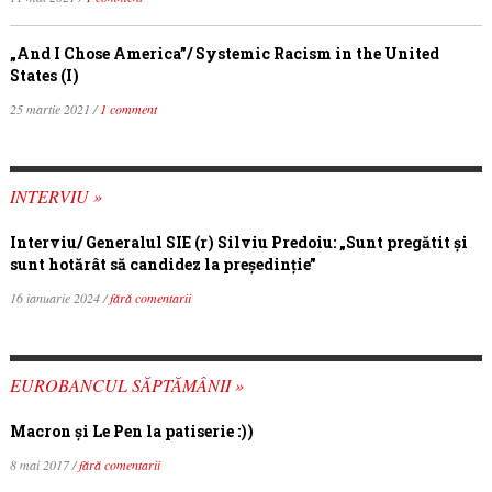
„And I Chose America”/ Systemic Racism in the United
States (I)
25 martie 2021 /
1 comment
INTERVIU »
Interviu/ Generalul SIE (r) Silviu Predoiu: „Sunt pregătit și
sunt hotărât să candidez la președinție”
16 ianuarie 2024 /
fără comentarii
EUROBANCUL SĂPTĂMÂNII »
Macron şi Le Pen la patiserie :))
8 mai 2017 /
fără comentarii