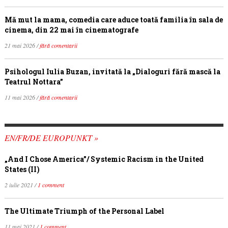
Mă mut la mama, comedia care aduce toată familia în sala de
cinema, din 22 mai în cinematografe
21 mai 2026 /
fără comentarii
Psihologul Iulia Buzan, invitată la „Dialoguri fără mască la
Teatrul Nottara”
11 mai 2026 /
fără comentarii
EN/FR/DE EUROPUNKT »
„And I Chose America”/ Systemic Racism in the United
States (II)
2 iulie 2021 /
1 comment
The Ultimate Triumph of the Personal Label
11 mai 2021 /
1 comment