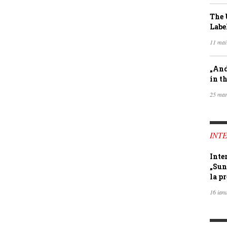
The 
Labe
11 mai
„And
in th
25 mar
INTE
Inte
„Sun
la pr
16 ian