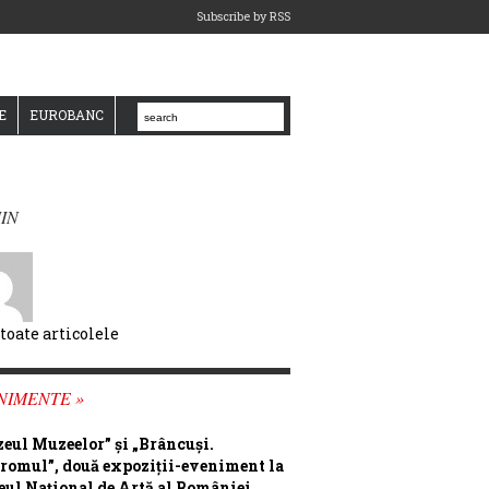
Subscribe by RSS
E
EUROBANC
IN
 toate articolele
NIMENTE »
eul Muzeelor” și „Brâncuși.
romul”, două expoziții-eveniment la
ul Național de Artă al României