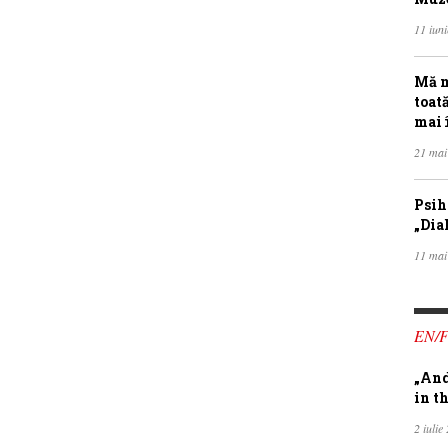
11 iun
Mă m
toat
mai 
21 mai
Psih
„Dia
11 mai
EN/
„And
in th
2 iulie