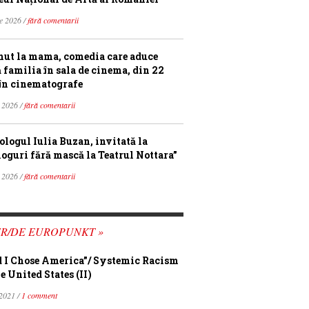
ie 2026 /
fără comentarii
ut la mama, comedia care aduce
ă familia în sala de cinema, din 22
în cinematografe
 2026 /
fără comentarii
ologul Iulia Buzan, invitată la
loguri fără mască la Teatrul Nottara”
 2026 /
fără comentarii
FR/DE EUROPUNKT »
 I Chose America”/ Systemic Racism
e United States (II)
 2021 /
1 comment