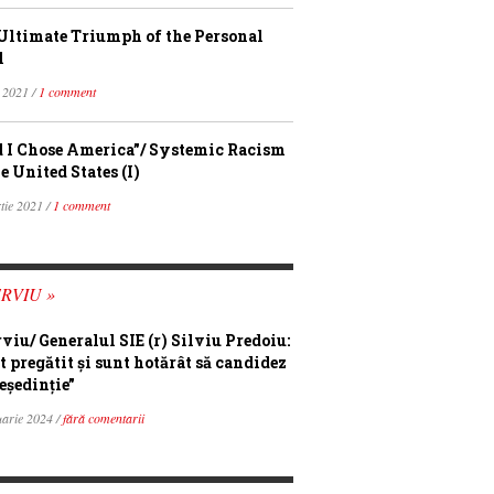
Ultimate Triumph of the Personal
l
 2021 /
1 comment
 I Chose America”/ Systemic Racism
e United States (I)
tie 2021 /
1 comment
RVIU »
rviu/ Generalul SIE (r) Silviu Predoiu:
t pregătit și sunt hotărât să candidez
eședinție”
uarie 2024 /
fără comentarii