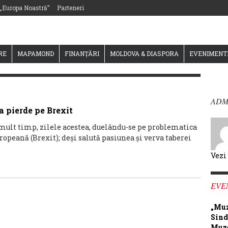
 „Europa Noastră”
Parteneri
RE
MAPAMOND
FINANȚĂRI
MOLDOVA & DIASPORA
EVENIMENT
ADM
 pierde pe Brexit
c mult timp, zilele acestea, duelându-se pe problematica
opeană (Brexit); deși salută pasiunea și verva taberei
Vezi
EVE
„Muz
Sind
Muze