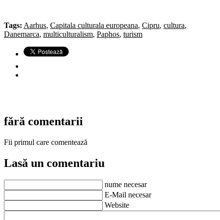
Tags:
Aarhus
,
Capitala culturala europeana
,
Cipru
,
cultura
,
Danemarca
,
multiculturalism
,
Paphos
,
turism
fără comentarii
Fii primul care comentează
Lasă un comentariu
nume necesar
E-Mail necesar
Website