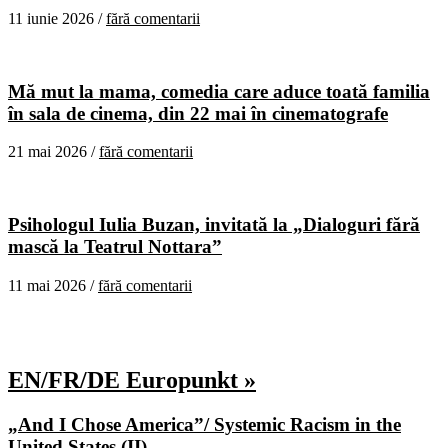
11 iunie 2026 /
fără comentarii
Mă mut la mama, comedia care aduce toată familia
în sala de cinema, din 22 mai în cinematografe
21 mai 2026 /
fără comentarii
Psihologul Iulia Buzan, invitată la „Dialoguri fără
mască la Teatrul Nottara”
11 mai 2026 /
fără comentarii
EN/FR/DE Europunkt »
„And I Chose America”/ Systemic Racism in the
United States (II)