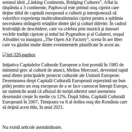
semnul ideii „Linking Continents, Bridging Cultures”. Aflat la
răspântia a 3 continente, Paphos-ul este primul oraş cipriot care
deţine titlul de capitală europeană a culturii şi intenţionează să
valorifice experienţa multiculturalismului cipriot pentru a sublinia
necesitatea strângerii relaţiilor dintre ţări şi culturi diferite. În cadrul
festivităţii de deschidere, care va celebra prin muzică şi dansuri
vechile tradiţii cipriote şi mitul lui Pygmalion şi al Galateei, oraşul
Afroditei va inaugura „The Open Air Factory”, scena în aer liber
care va găzdui multe dintre evenimentele planificate în acest an.
Iniţiativa Capitalelor Culturale Europene a fost pornită în 1985 de
ministrul grec al culturii de atunci, Melina Mercouri, devenind rapid
unul dintre principalele proiecte culturale ale Uniunii Europene.
Desemnarea drept Capitală Culturală Europeană reprezintă un bun
prilej pentru un oraş european de a se face cunoscut întregii Europe,
iar statisticile arată că afluxul de turişti ulterior unei asemenea
desemnări creşte în medie cu 12%. După Sibiu, Capitală Culturală
Europeană în 2007, Timişoara va fi al doilea oraş din România care
să deţină acest titlu, în anul 2021.
Nu există articole asemănătoare.