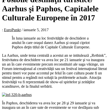
Aarhus şi Paphos, Capitalele
Culturale Europene în 2017
:
EuroPunkt
/
ianuarie 5, 2017
În luna ianuarie au loc festivităţile de deschidere a
anului în care oraşul danez Aarhus şi oraşul cipriot
Paphos deţin titlul de Capitale Culturale Europene.
La Aarhus, unde tema centrală a acestui an se intitulează „Rethink”,
festivitatea de deschidere va avea loc pe 21 ianuarie şi va inaugura
un an în care evenimente precum reconstituiri ale saga vikinge, un
Forum internaţional al creativităţii sau un festival internaţional literat
pentru tineri vor pune accentul pe felul în care cultura poate fi un
stimul pentru a regândi noi soluţii la problemele actuale. Atracţia
festivităţii va fi reprezentată de show-ul spiritelor şi zeităţilor
scandinave, de la finalul serbării.
În Paphos, deschiderea va avea loc pe 28 şi 29 ianuarie şi va
inaugura un an în care sute de evenimente se vor desfăşura sub