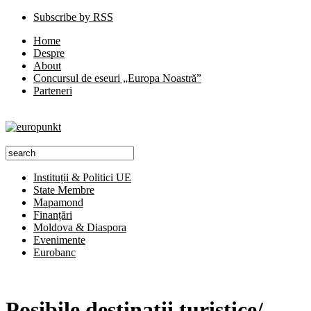
Subscribe by RSS
Home
Despre
About
Concursul de eseuri „Europa Noastră”
Parteneri
Instituții & Politici UE
State Membre
Mapamond
Finanțări
Moldova & Diaspora
Evenimente
Eurobanc
Posibile destinaţii turistice/