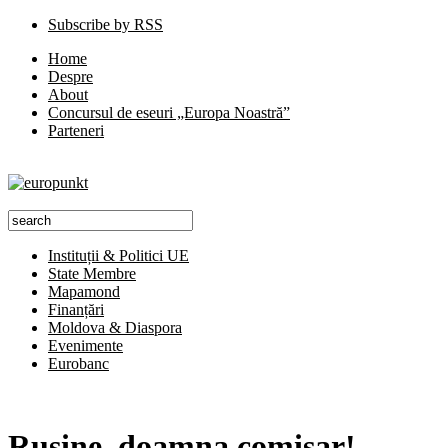
Subscribe by RSS
Home
Despre
About
Concursul de eseuri „Europa Noastră”
Parteneri
Instituții & Politici UE
State Membre
Mapamond
Finanțări
Moldova & Diaspora
Evenimente
Eurobanc
Rușine, doamna comisar!