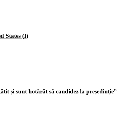
 States (I)
tit și sunt hotărât să candidez la președinție”