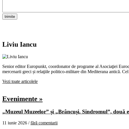
Liviu Iancu
Senior editor Europunkt, coordonator de programe al Asociaţiei Eurocent
mercenarii greci și relaţiile politico-militare din Mediterana antică.
Vezi toate articolele
Evenimente »
„Muzeul Muzeelor” și „Brâncuși. Sindromul”, două ex
11 iunie 2026 /
fără comentarii