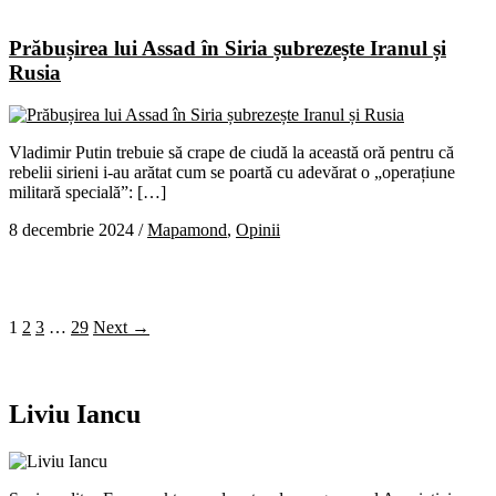
Prăbușirea lui Assad în Siria șubrezește Iranul și
Rusia
Vladimir Putin trebuie să crape de ciudă la această oră pentru că
rebelii sirieni i-au arătat cum se poartă cu adevărat o „operațiune
militară specială”: […]
8 decembrie 2024
/
Mapamond
,
Opinii
1
2
3
…
29
Next →
Liviu Iancu