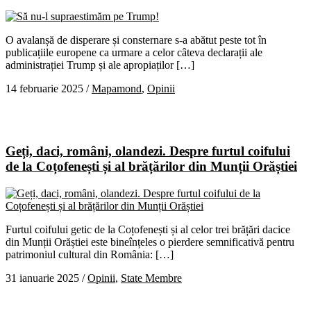
O avalanșă de disperare și consternare s-a abătut peste tot în
publicațiile europene ca urmare a celor câteva declarații ale
administrației Trump și ale apropiaților […]
14 februarie 2025
/
Mapamond
,
Opinii
Geți, daci, români, olandezi. Despre furtul coifului
de la Coțofenești și al brățărilor din Munții Orăștiei
Furtul coifului getic de la Coțofenești și al celor trei brățări dacice
din Munții Orăștiei este bineînțeles o pierdere semnificativă pentru
patrimoniul cultural din România: […]
31 ianuarie 2025
/
Opinii
,
State Membre