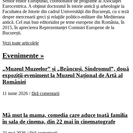
Senior editor Europunkt, coordonator de programe al Asociaţiei
Eurocentrica. A obţinut doctoratul în istorie antică şi arheologie la
Facultatea de Istorie din cadrul Universităţii din Bucureşti, cu o teză
despre mercenarii greci și relaţiile politico-militare din Mediterana
antică. Cel mai bun editorialist pe teme europene din România, în
2015, în aprecierea Reprezentanței Comisiei Europene de la
București.
Vezi toate articolele
Evenimente »
„Muzeul Muzeelor” și „Brâncuși. Sindromul”, două
expoziții-eveniment la Muzeul Național de Artă al
României
11 iunie 2026 /
fără comentarii
Mă mut la mama, comedia care aduce toată familia
în sala de cinema, din 22 mai în cinematografe
21 mai 2026 /
fără comentarii