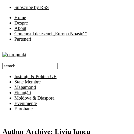
Subscribe by RSS
Home
Despre
About
Concursul de eseuri „Europa Noastră”
Parteneri
Instituții & Politici UE
State Membre
Mapamond
Finanțări
Moldova & Diaspora
Evenimente
Eurobanc
Author Archive:
Liviu Iancu