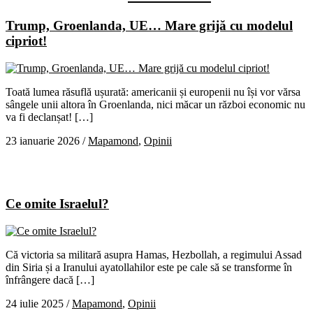
Trump, Groenlanda, UE… Mare grijă cu modelul
cipriot!
Toată lumea răsuflă ușurată: americanii și europenii nu își vor vărsa
sângele unii altora în Groenlanda, nici măcar un război economic nu
va fi declanșat! […]
23 ianuarie 2026
/
Mapamond
,
Opinii
Ce omite Israelul?
Că victoria sa militară asupra Hamas, Hezbollah, a regimului Assad
din Siria și a Iranului ayatollahilor este pe cale să se transforme în
înfrângere dacă […]
24 iulie 2025
/
Mapamond
,
Opinii