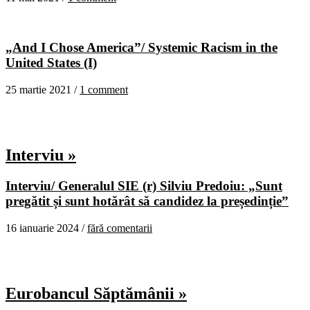
„And I Chose America”/ Systemic Racism in the
United States (I)
25 martie 2021 /
1 comment
Interviu »
Interviu/ Generalul SIE (r) Silviu Predoiu: „Sunt
pregătit și sunt hotărât să candidez la președinție”
16 ianuarie 2024 /
fără comentarii
Eurobancul Săptămânii »