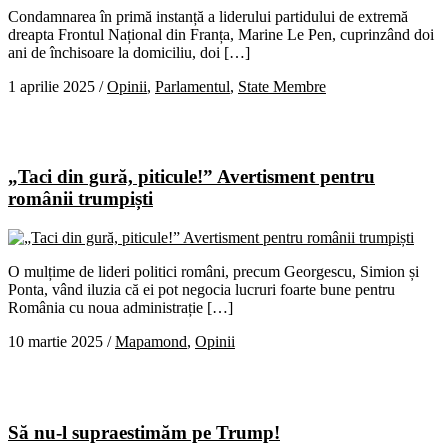
Condamnarea în primă instanță a liderului partidului de extremă
dreapta Frontul Național din Franța, Marine Le Pen, cuprinzând doi
ani de închisoare la domiciliu, doi […]
1 aprilie 2025
/
Opinii
,
Parlamentul
,
State Membre
„Taci din gură, piticule!” Avertisment pentru
românii trumpiști
O mulțime de lideri politici români, precum Georgescu, Simion și
Ponta, vând iluzia că ei pot negocia lucruri foarte bune pentru
România cu noua administrație […]
10 martie 2025
/
Mapamond
,
Opinii
Să nu-l supraestimăm pe Trump!