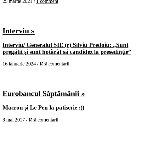
25 martie 2021 /
1 comment
Interviu »
Interviu/ Generalul SIE (r) Silviu Predoiu: „Sunt
pregătit și sunt hotărât să candidez la președinție”
16 ianuarie 2024 /
fără comentarii
Eurobancul Săptămânii »
Macron şi Le Pen la patiserie :))
8 mai 2017 /
fără comentarii