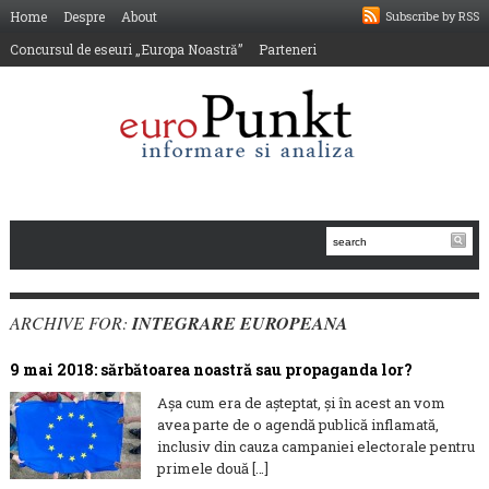
Home
Despre
About
Subscribe by RSS
Concursul de eseuri „Europa Noastră”
Parteneri
ARCHIVE FOR:
INTEGRARE EUROPEANA
9 mai 2018: sărbătoarea noastră sau propaganda lor?
Așa cum era de așteptat, și în acest an vom
avea parte de o agendă publică inflamată,
inclusiv din cauza campaniei electorale pentru
primele două […]