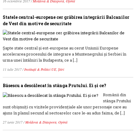
16 octombrie 2017
/
Moldova & Diaspora
,
Opinii
Statele central-europene cer grăbirea integrării Balcanilor
de Vest din motive de securitate
Șapte state central și est-europene au cerut Uniunii Europene
accelerarea procesului de integrare a Muntenegrului și Serbiei în
urma unei întâlniri la Budapesta, ce a […]
11 iulie 2017
/
Instituții & Politici UE
,
Știri
Băsescu a descălecat în stânga Prutului. Ei şi ce?
Românii din
stânga Prutului
sunt obişnuiţi cu vizitele providenţiale ale unor personaje care au
ajuns în planul secund al sectoarelor care le-au adus faima, de […]
27 iunie 2017
/
Moldova & Diaspora
,
Opinii