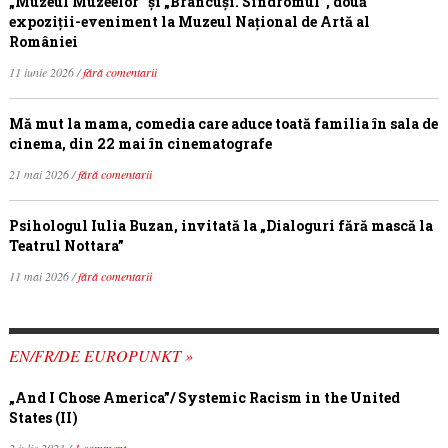
„Muzeul Muzeelor” și „Brâncuși. Sindromul”, două
expoziții-eveniment la Muzeul Național de Artă al
României
11 iunie 2026 /
fără comentarii
Mă mut la mama, comedia care aduce toată familia în sala de
cinema, din 22 mai în cinematografe
21 mai 2026 /
fără comentarii
Psihologul Iulia Buzan, invitată la „Dialoguri fără mască la
Teatrul Nottara”
11 mai 2026 /
fără comentarii
EN/FR/DE EUROPUNKT »
„And I Chose America”/ Systemic Racism in the United
States (II)