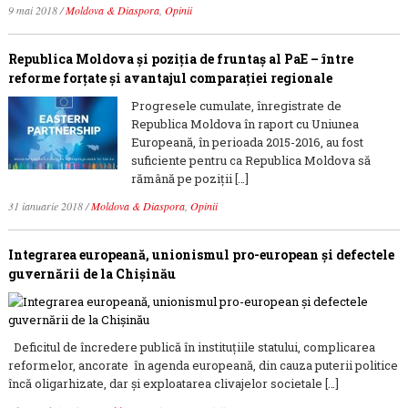
9 mai 2018
/
Moldova & Diaspora
,
Opinii
Republica Moldova și poziția de fruntaș al PaE – între
reforme forțate și avantajul comparației regionale
Progresele cumulate, înregistrate de
Republica Moldova în raport cu Uniunea
Europeană, în perioada 2015-2016, au fost
suficiente pentru ca Republica Moldova să
rămână pe poziții […]
31 ianuarie 2018
/
Moldova & Diaspora
,
Opinii
Integrarea europeană, unionismul pro-european și defectele
guvernării de la Chișinău
Deficitul de încredere publică în instituțiile statului, complicarea
reformelor, ancorate în agenda europeană, din cauza puterii politice
încă oligarhizate, dar și exploatarea clivajelor societale […]