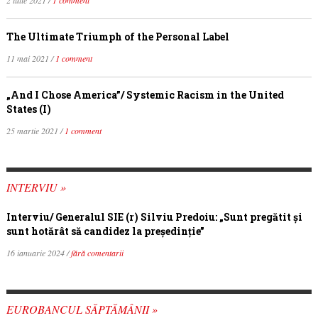
2 iulie 2021 /
1 comment
The Ultimate Triumph of the Personal Label
11 mai 2021 /
1 comment
„And I Chose America”/ Systemic Racism in the United
States (I)
25 martie 2021 /
1 comment
INTERVIU »
Interviu/ Generalul SIE (r) Silviu Predoiu: „Sunt pregătit și
sunt hotărât să candidez la președinție”
16 ianuarie 2024 /
fără comentarii
EUROBANCUL SĂPTĂMÂNII »