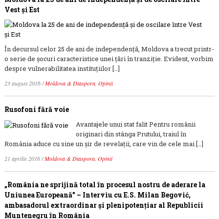
Vest și Est
În decursul celor 25 de ani de independență, Moldova a trecut printr-
o serie de șocuri caracteristice unei țări în tranziție. Evident, vorbim
despre vulnerabilitatea instituțiilor […]
23 august 2016
/
Moldova & Diaspora
,
Opinii
Rusofoni fără voie
Avantajele unui stat falit Pentru românii
originari din stânga Prutului, traiul în
România aduce cu sine un șir de revelații, care vin de cele mai […]
21 aprilie 2016
/
Moldova & Diaspora
,
Opinii
„România ne sprijină total în procesul nostru de aderare la
Uniunea Europeană” – Interviu cu E.S. Milan Begović,
ambasadorul extraordinar şi plenipotenţiar al Republicii
Muntenegru în România