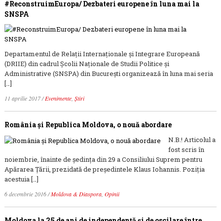
#ReconstruimEuropa/ Dezbateri europene în luna mai la
SNSPA
Departamentul de Relații Internaționale și Integrare Europeană
(DRIIE) din cadrul Şcolii Naţionale de Studii Politice şi
Administrative (SNSPA) din București organizează în luna mai seria
[…]
11 aprilie 2017
/
Evenimente
,
Știri
România şi Republica Moldova, o nouă abordare
N.B.! Articolul a
fost scris în
noiembrie, înainte de ședința din 29 a Consiliului Suprem pentru
Apărarea Țării, prezidată de președintele Klaus Iohannis. Poziția
acestuia […]
6 decembrie 2016
/
Moldova & Diaspora
,
Opinii
Moldova la 25 de ani de independență și de oscilare între