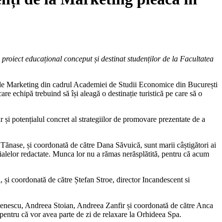
 proiect educațional conceput și destinat studenților de la Facultatea
ății de Marketing din cadrul Academiei de Studii Economice din București
re echipă trebuind să își aleagă o destinație turistică pe care să o
ar și potențialul concret al strategiilor de promovare prezentate de a
ănase, și coordonată de către Dana Săvuică, sunt marii câștigători ai
terialelor redactate. Munca lor nu a rămas nerăsplătită, pentru că acum
și coordonată de către Ștefan Stroe, director Incandescent si
oenescu, Andreea Stoian, Andreea Zanfir și coordonată de către Anca
 pentru că vor avea parte de zi de relaxare la Orhideea Spa.