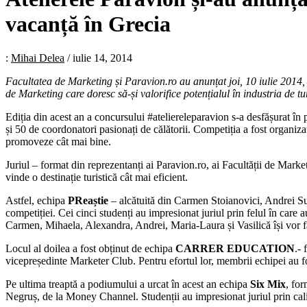
vacanță în Grecia
:
Mihai Delea
/
iulie 14, 2014
Facultatea de Marketing și Paravion.ro au anunțat joi, 10 iulie 2014, c
de Marketing care doresc să-și valorifice potențialul în industria de tu
Ediția din acest an a concursului #ateliereleparavion s-a desfășurat în
și 50 de coordonatori pasionați de călătorii. Competiția a fost organiza
promoveze cât mai bine.
Juriul – format din reprezentanți ai Paravion.ro, ai Facultății de Market
vinde o destinație turistică cât mai eficient.
Astfel, echipa
PReaștie
– alcătuită din Carmen Stoianovici, Andrei Su
competiției. Cei cinci studenți au impresionat juriul prin felul în care 
Carmen, Mihaela, Alexandra, Andrei, Maria-Laura și Vasilică își vor f
Locul al doilea a fost obținut de echipa
CARRER EDUCATION
.-
vicepreședinte Marketer Club. Pentru efortul lor, membrii echipei au f
Pe ultima treaptă a podiumului a urcat în acest an echipa
Six Mix
, fo
Negruș, de la Money Channel. Studenții au impresionat juriul prin calit