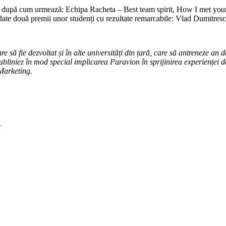
, după cum urmează: Echipa Racheta – Best team spirit, How I met 
e două premii unor studenți cu rezultate remarcabile: Vlad Dumitrescu 
să fie dezvoltat și în alte universități din țară, care să antreneze an de
ubliniez în mod special implicarea Paravion în sprijinirea experienței de
 Marketing.
n