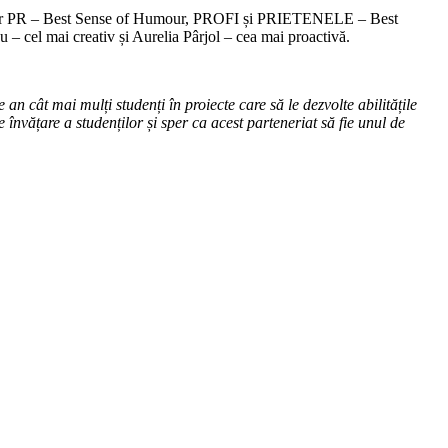
your PR – Best Sense of Humour, PROFI și PRIETENELE – Best
– cel mai creativ și Aurelia Pârjol – cea mai proactivă.
 an cât mai mulți studenți în proiecte care să le dezvolte abilitățile
 învățare a studenților și sper ca acest parteneriat să fie unul de