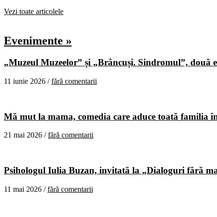
Vezi toate articolele
Evenimente »
„Muzeul Muzeelor” și „Brâncuși. Sindromul”, două ex
11 iunie 2026 /
fără comentarii
Mă mut la mama, comedia care aduce toată familia în
21 mai 2026 /
fără comentarii
Psihologul Iulia Buzan, invitată la „Dialoguri fără m
11 mai 2026 /
fără comentarii