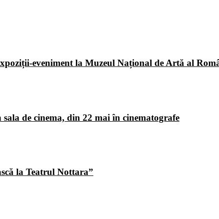
poziții-eveniment la Muzeul Național de Artă al Româ
 sala de cinema, din 22 mai în cinematografe
ască la Teatrul Nottara”