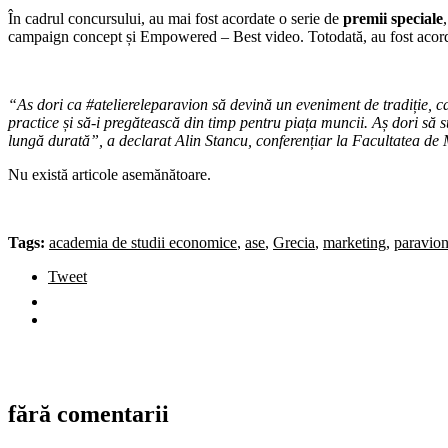
În cadrul concursului, au mai fost acordate o serie de
premii speciale
campaign concept și Empowered – Best video. Totodată, au fost acordat
“As dori ca #ateliereleparavion să devină un eveniment de tradiție, care 
practice și să-i pregătească din timp pentru piața muncii. Aș dori să s
lungă durată”, a declarat Alin Stancu, conferențiar la Facultatea de
Nu există articole asemănătoare.
Tags:
academia de studii economice
,
ase
,
Grecia
,
marketing
,
paravio
Tweet
fără comentarii