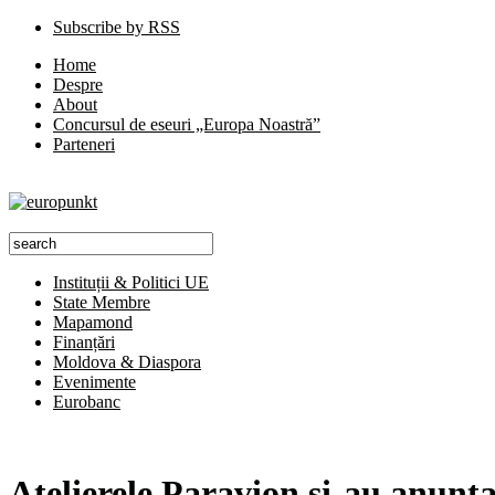
Subscribe by RSS
Home
Despre
About
Concursul de eseuri „Europa Noastră”
Parteneri
Instituții & Politici UE
State Membre
Mapamond
Finanțări
Moldova & Diaspora
Evenimente
Eurobanc
Atelierele Paravion și-au anunța