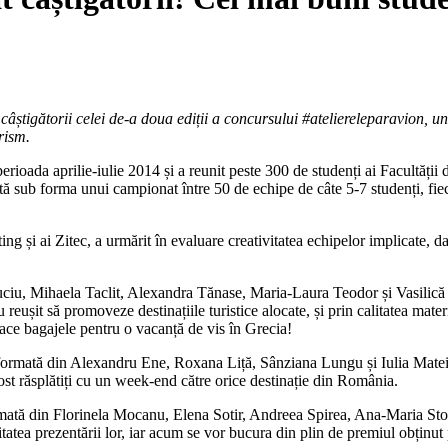
âștigătorii celei de-a doua ediții a concursului #ateliereleparavion, un
rism.
 perioada aprilie-iulie 2014 și a reunit peste 300 de studenți ai Facult
tă sub forma unui campionat între 50 de echipe de câte 5-7 studenți, fieca
ing și ai Zitec, a urmărit în evaluare creativitatea echipelor implicate, d
ciu, Mihaela Taclit, Alexandra Tănase, Maria-Laura Teodor și Vasilică T
au reușit să promoveze destinațiile turistice alocate, și prin calitatea ma
ace bagajele pentru o vacanță de vis în Grecia!
 formată din Alexandru Ene, Roxana Liță, Sânziana Lungu și Iulia Matei, 
ost răsplătiți cu un week-end către orice destinație din România.
rmată din Florinela Mocanu, Elena Sotir, Andreea Spirea, Ana-Maria St
atea prezentării lor, iar acum se vor bucura din plin de premiul obținut