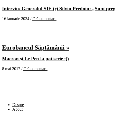
Interviu/ Generalul SIE (r) Silviu Predoiu: „Sunt pregă
16 ianuarie 2024 /
fără comentarii
Eurobancul Săptămânii »
Macron şi Le Pen la patiserie :))
8 mai 2017 /
fără comentarii
Despre
About