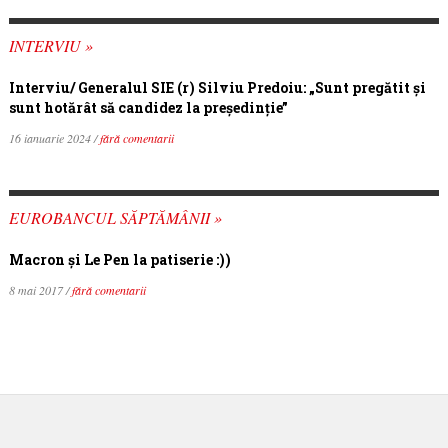
INTERVIU »
Interviu/ Generalul SIE (r) Silviu Predoiu: „Sunt pregătit și
sunt hotărât să candidez la președinție”
16 ianuarie 2024 /
fără comentarii
EUROBANCUL SĂPTĂMÂNII »
Macron şi Le Pen la patiserie :))
8 mai 2017 /
fără comentarii