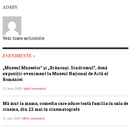
ADMIN
Vezi toate articolele
EVENIMENTE »
„Muzeul Muzeelor” și „Brâncuși. Sindromul”, două
expoziții-eveniment la Muzeul Național de Artă al
României
11 iunie 2026 /
fără comentarii
Mă mut la mama, comedia care aduce toată familia în sala de
cinema, din 22 mai în cinematografe
21 mai 2026 /
fără comentarii