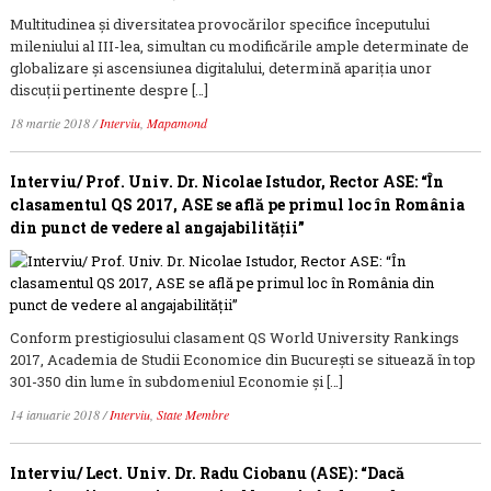
Multitudinea și diversitatea provocărilor specifice începutului
mileniului al III-lea, simultan cu modificările ample determinate de
globalizare și ascensiunea digitalului, determină apariţia unor
discuţii pertinente despre […]
18 martie 2018
/
Interviu
,
Mapamond
Interviu/ Prof. Univ. Dr. Nicolae Istudor, Rector ASE: “În
clasamentul QS 2017, ASE se află pe primul loc în România
din punct de vedere al angajabilității”
Conform prestigiosului clasament QS World University Rankings
2017, Academia de Studii Economice din București se situează în top
301-350 din lume în subdomeniul Economie și […]
14 ianuarie 2018
/
Interviu
,
State Membre
Interviu/ Lect. Univ. Dr. Radu Ciobanu (ASE): “Dacă