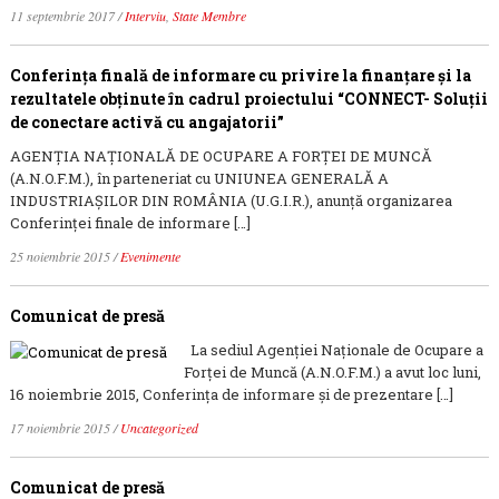
11 septembrie 2017
/
Interviu
,
State Membre
Conferința finală de informare cu privire la finanțare și la
rezultatele obținute în cadrul proiectului “CONNECT- Soluții
de conectare activă cu angajatorii”
AGENȚIA NAȚIONALĂ DE OCUPARE A FORȚEI DE MUNCĂ
(A.N.O.F.M.), în parteneriat cu UNIUNEA GENERALĂ A
INDUSTRIAȘILOR DIN ROMÂNIA (U.G.I.R.), anunță organizarea
Conferinței finale de informare […]
25 noiembrie 2015
/
Evenimente
Comunicat de presă
La sediul Agenției Naționale de Ocupare a
Forței de Muncă (A.N.O.F.M.) a avut loc luni,
16 noiembrie 2015, Conferința de informare și de prezentare […]
17 noiembrie 2015
/
Uncategorized
Comunicat de presă