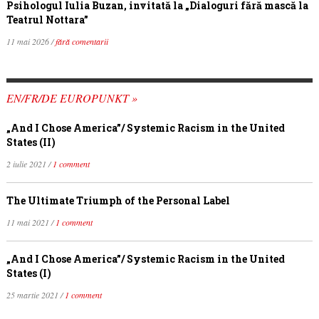
Psihologul Iulia Buzan, invitată la „Dialoguri fără mască la
Teatrul Nottara”
11 mai 2026 /
fără comentarii
EN/FR/DE EUROPUNKT »
„And I Chose America”/ Systemic Racism in the United
States (II)
2 iulie 2021 /
1 comment
The Ultimate Triumph of the Personal Label
11 mai 2021 /
1 comment
„And I Chose America”/ Systemic Racism in the United
States (I)
25 martie 2021 /
1 comment