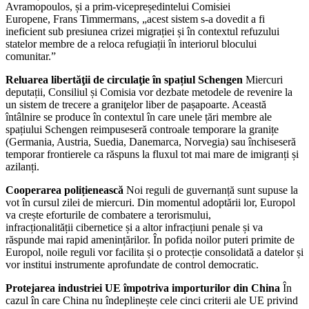
Avramopoulos, și a prim-vicepreședintelui Comisiei
Europene, Frans Timmermans, „acest sistem s-a dovedit a fi
ineficient sub presiunea crizei migrației și în contextul refuzului
statelor membre de a reloca refugiații în interiorul blocului
comunitar.”
Reluarea libertăţii de circulaţie în spațiul Schengen
Miercuri
deputații, Consiliul și Comisia vor dezbate metodele de revenire la
un sistem de trecere a graniţelor liber de pașapoarte. Această
întâlnire se produce în contextul în care unele țări membre ale
spațiului Schengen reimpuseseră controale temporare la granițe
(Germania, Austria, Suedia, Danemarca, Norvegia) sau închiseseră
temporar frontierele ca răspuns la fluxul tot mai mare de imigranți și
azilanți.
Cooperarea polițienească
Noi reguli de guvernanță sunt supuse la
vot în cursul zilei de miercuri. Din momentul adoptării lor, Europol
va crește eforturile de combatere a terorismului,
infracționalității cibernetice și a altor infracțiuni penale și va
răspunde mai rapid amenințărilor. În pofida noilor puteri primite de
Europol, noile reguli vor facilita și o protecție consolidată a datelor și
vor institui instrumente aprofundate de control democratic.
Protejarea industriei UE împotriva importurilor din China
În
cazul în care China nu îndeplinește cele cinci criterii ale UE privind