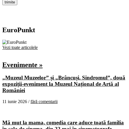
EuroPunkt
Vezi toate articolele
Evenimente »
„Muzeul Muzeelor” și „Brâncuși. Sindromul”, două
expoziții-eveniment la Muzeul Național de Artă al
României
11 iunie 2026 /
fără comentarii
Mă mut la mama, comedia care aduce toată familia
în sala de cinema, din 22 mai în cinematografe