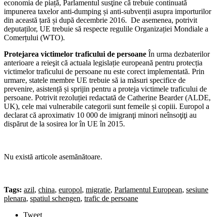
economia de piață, Parlamentul susţine că trebuie continuată
impunerea taxelor anti-dumping și anti-subvenții asupra importurilor
din această țară și după decembrie 2016. De asemenea, potrivit
deputaților, UE trebuie să respecte regulile Organizației Mondiale a
Comerțului (WTO).
Protejarea victimelor traficului de persoane
În urma dezbaterilor
anterioare a reieşit că actuala legislație europeană pentru protecția
victimelor traficului de persoane nu este corect implementată. Prin
urmare, statele membre UE trebuie să ia măsuri specifice de
prevenire, asistență și sprijin pentru a proteja victimele traficului de
persoane. Potrivit rezoluției redactată de Catherine Bearder (ALDE,
UK), cele mai vulnerabile categorii sunt femeile și copiii. Europol a
declarat că aproximativ 10 000 de imigranţi minori neînsoţiţi au
dispărut de la sosirea lor în UE în 2015.
Nu există articole asemănătoare.
Tags:
azil
,
china
,
europol
,
migratie
,
Parlamentul European
,
sesiune
plenara
,
spatiul schengen
,
trafic de persoane
Tweet