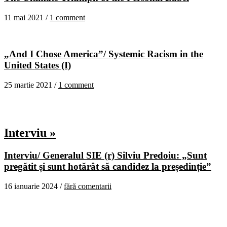
11 mai 2021 /
1 comment
„And I Chose America”/ Systemic Racism in the
United States (I)
25 martie 2021 /
1 comment
Interviu »
Interviu/ Generalul SIE (r) Silviu Predoiu: „Sunt
pregătit și sunt hotărât să candidez la președinție”
16 ianuarie 2024 /
fără comentarii