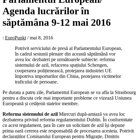
Agenda lucrărilor în
săptămâna 9-12 mai 2016
:
EuroPunkt
/
mai 8, 2016
Potrivit serviciului de presă al Parlamentului European,
în cadrul sesiunii plenare din această săptămână vor
avea loc dezbateri pe următoarele subiecte: reforma
sistemului de azil, refacerea spațiului Schengen,
cooperarea polițienească, protejarea industriei UE
împotriva importurilor din China, protejarea victimelor
traficului de persoane.
Pe durata a patru zile, Parlamentul European se va afla la Strasbourg
pentru a discuta cele mai importante probleme ce vizează Uniunea
Europeană și cetățenii statelor membre.
Reforma sistemului de azil
Miercuri după-amiază va avea loc
dezbaterea privind reforma regulamentului Dublin. În conformitate
cu acest regulament, țara în care un solicitant de azil își depune
prima oară cererea este responsabilă de procesarea acesteia. Potrivit
declarațiilor Comisarului European pentru Migrație, Dmitris