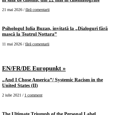
21 mai 2026 /
fără comentarii
Psihologul Iulia Buzan, invitată la „Dialoguri fără
mască la Teatrul Nottara”
11 mai 2026 /
fără comentarii
EN/FR/DE Europunkt »
„And I Chose America”/ Systemic Racism in the
United States (II)
2 iulie 2021 /
1 comment
The Ultimate Triumph of the Personal Label