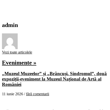
admin
Vezi toate articolele
Evenimente »
„Muzeul Muzeelor” și „Brâncuși. Sindromul”, două
expoziții-eveniment la Muzeul Național de Artă al
României
11 iunie 2026 /
fără comentarii