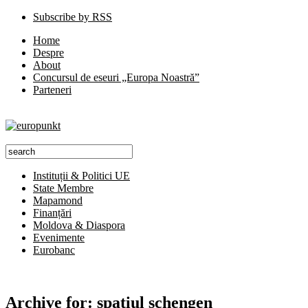
Subscribe by RSS
Home
Despre
About
Concursul de eseuri „Europa Noastră”
Parteneri
Instituții & Politici UE
State Membre
Mapamond
Finanțări
Moldova & Diaspora
Evenimente
Eurobanc
Archive for:
spatiul schengen