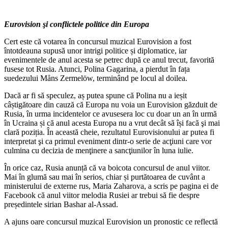
Eurovision şi conflictele politice din Europa
Cert este că votarea în concursul muzical Eurovision a fost
întotdeauna supusă unor intrigi politice și diplomatice, iar
evenimentele de anul acesta se petrec după ce anul trecut, favorită
fusese tot Rusia. Atunci, Polina Gagarina, a pierdut în fața
suedezului Måns Zermelöw, terminând pe locul al doilea.
Dacă ar fi să speculez, aș putea spune că Polina nu a ieșit
câștigătoare din cauză că Europa nu voia un Eurovision găzduit de
Rusia, în urma incidentelor ce avusesera loc cu doar un an în urmă
în Ucraina și că anul acesta Europa nu a vrut decât să își facă şi mai
clară poziția. În această cheie, rezultatul Eurovisionului ar putea fi
interpretat şi ca primul eveniment dintr-o serie de acţiuni care vor
culmina cu decizia de menţinere a sancţiunilor în luna iulie.
În orice caz, Rusia anunță că va boicota concursul de anul viitor.
Mai în glumă sau mai în serios, chiar și purtătoarea de cuvânt a
ministerului de externe rus, Maria Zaharova, a scris pe pagina ei de
Facebook că anul viitor melodia Rusiei ar trebui să fie despre
președintele sirian Bashar al-Assad.
A ajuns oare concursul muzical Eurovision un pronostic ce reflectă