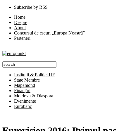
Subscribe by RSS
Home
Despre
About
Concursul de eseuri „Europa Noastră”
Parteneri
Instituții & Politici UE
State Membre
Mapamond
Finanțări
Moldova & Diaspora
Evenimente
Eurobanc
Eurovision 2016: Primul pas