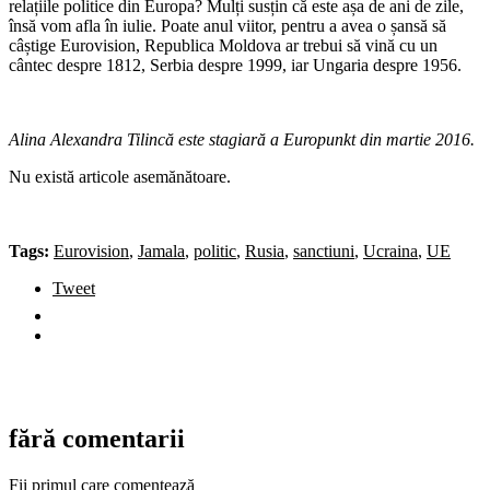
relațiile politice din Europa? Mulți susțin că este așa de ani de zile,
însă vom afla în iulie. Poate anul viitor, pentru a avea o șansă să
câștige Eurovision, Republica Moldova ar trebui să vină cu un
cântec despre 1812, Serbia despre 1999, iar Ungaria despre 1956.
Alina Alexandra Tilincă este stagiară a Europunkt din martie 2016.
Nu există articole asemănătoare.
Tags:
Eurovision
,
Jamala
,
politic
,
Rusia
,
sanctiuni
,
Ucraina
,
UE
Tweet
fără comentarii
Fii primul care comentează