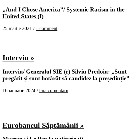
„And I Chose America”/ Systemic Racism in the
United States (I)
25 martie 2021 /
1 comment
Interviu »
Interviu/ Generalul SIE (r) Silviu Predoiu: „Sunt
pregătit și sunt hotărât să candidez la președinție”
16 ianuarie 2024 /
fără comentarii
Eurobancul Săptămânii »
Macron şi Le Pen la patiserie :))