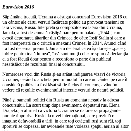
Eurovision 2016
Săptămâna trecută, Ucraina a câștigat concursul Eurovision 2016 cu
un cântec ale cărui versuri încărcate politic au provocat tensiuni cu
țara vecină, Rusia. Interpreta şi compozitoarea tătară din Ucraina,
Jamala, a fost desemnată câștigătoare pentru balada ,,1944ˮ, care
evocă deportarea tătarilor din Crimeea de către Iosif Stalin și care a
fost interpretată ca o critică a anexarii Crimeei în 2014. Atunci când
i-a fost decernat premiul, Jamala a declarat că ea își dorește ,,pace și
iubire pentru toată lumeaˮ, însă sunt mulţi cei care spun că declaraţia
ei a fost făcută doar pentru a reconforta o parte din publicul
nesatisfăcut de rezultatul final al concursului.
Numeroase voci din Rusia și-au arătat indignarea vizavi de victoria
Ucrainei, cerând o anchetă pentru modul în care un cântec pe care îl
consideră politizat a fost lăsat să fie înclus în concurs, având în
vedere că regulile evenimentului interzic versuri de natură politică.
Până şi oamenii politici din Rusia au comentat negativ la adresa
concursului. La scurt timp după eveniment, deputatul rus, Elena
Drapeko, a afirmat că victoria Ucrainei se datorează propagandei
purtate împotriva Rusiei la nivel internațional, care prezintă o
imagine defavorabilă a țării, în care toți cetăţenii ruşi sunt răi, toți
sportivii se dopează, iar avioanele ruse violează spațiul aerian al altor