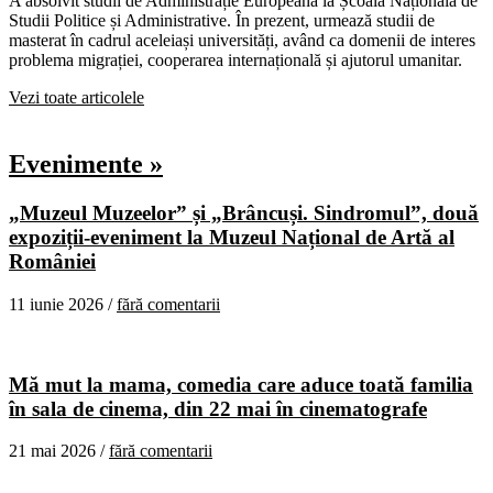
A absolvit studii de Administrație Europeană la Școala Națională de
Studii Politice și Administrative. În prezent, urmează studii de
masterat în cadrul aceleiași universități, având ca domenii de interes
problema migrației, cooperarea internațională și ajutorul umanitar.
Vezi toate articolele
Evenimente »
„Muzeul Muzeelor” și „Brâncuși. Sindromul”, două
expoziții-eveniment la Muzeul Național de Artă al
României
11 iunie 2026 /
fără comentarii
Mă mut la mama, comedia care aduce toată familia
în sala de cinema, din 22 mai în cinematografe
21 mai 2026 /
fără comentarii