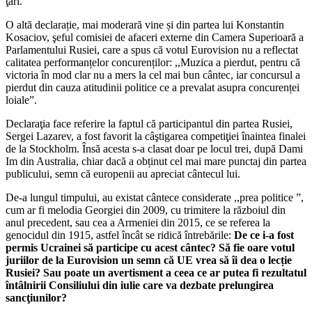
ţări.
O altă declarație, mai moderară vine și din partea lui Konstantin
Kosaciov, şeful comisiei de afaceri externe din Camera Superioară a
Parlamentului Rusiei, care a spus că votul Eurovision nu a reflectat
calitatea performanțelor concurenților: ,,Muzica a pierdut, pentru că
victoria în mod clar nu a mers la cel mai bun cântec, iar concursul a
pierdut din cauza atitudinii politice ce a prevalat asupra concurenței
loialeˮ.
Declaraţia face referire la faptul că participantul din partea Rusiei,
Sergei Lazarev, a fost favorit la câştigarea competiţiei înaintea finalei
de la Stockholm. Însă acesta s-a clasat doar pe locul trei, după Dami
Im din Australia, chiar dacă a obținut cel mai mare punctaj din partea
publicului, semn că europenii au apreciat cântecul lui.
De-a lungul timpului, au existat cântece considerate ,,prea politice ˮ,
cum ar fi melodia Georgiei din 2009, cu trimitere la războiul din
anul precedent, sau cea a Armeniei din 2015, ce se referea la
genocidul din 1915, astfel încât se ridică întrebările:
De ce i-a fost
permis Ucrainei să participe cu acest cântec? Să fie oare votul
juriilor de la Eurovision un semn că UE vrea să îi dea o lecție
Rusiei? Sau poate un avertisment a ceea ce ar putea fi rezultatul
întâlnirii Consiliului din iulie care va dezbate prelungirea
sancţiunilor?