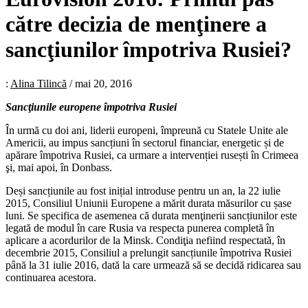
către decizia de menţinere a
sancţiunilor împotriva Rusiei?
:
Alina Tilincă
/
mai 20, 2016
Sancţiunile europene împotriva Rusiei
În urmă cu doi ani, liderii europeni, împreună cu Statele Unite ale
Americii, au impus sancțiuni în sectorul financiar, energetic și de
apărare împotriva Rusiei, ca urmare a intervenției rusești în Crimeea
şi, mai apoi, în Donbass.
Deși sancțiunile au fost inițial introduse pentru un an, la 22 iulie
2015, Consiliul Uniunii Europene a mărit durata măsurilor cu șase
luni. Se specifica de asemenea că durata menţinerii sancțiunilor este
legată de modul în care Rusia va respecta punerea completă în
aplicare a acordurilor de la Minsk. Condiţia nefiind respectată, în
decembrie 2015, Consiliul a prelungit sancțiunile împotriva Rusiei
până la 31 iulie 2016, dată la care urmează să se decidă ridicarea sau
continuarea acestora.