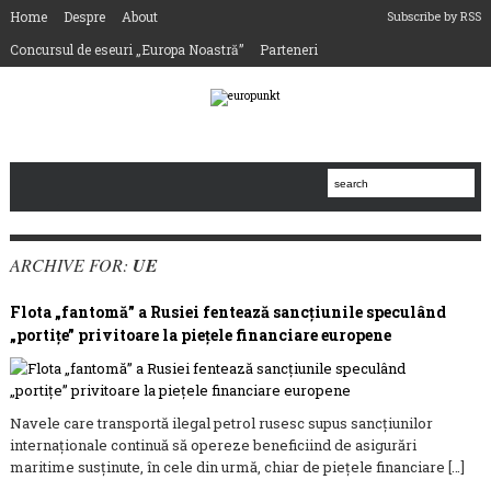
Home
Despre
About
Subscribe by RSS
Concursul de eseuri „Europa Noastră”
Parteneri
ARCHIVE FOR:
UE
Flota „fantomă” a Rusiei fentează sancțiunile speculând
„portițe” privitoare la piețele financiare europene
Navele care transportă ilegal petrol rusesc supus sancțiunilor
internaționale continuă să opereze beneficiind de asigurări
maritime susținute, în cele din urmă, chiar de piețele financiare […]