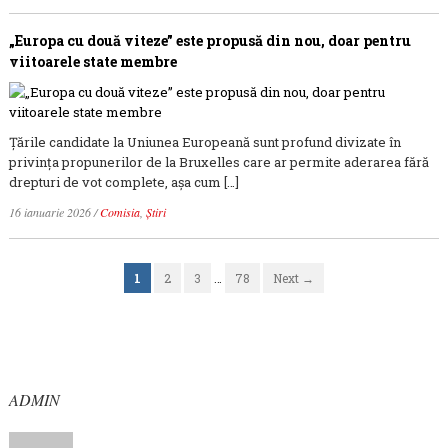
„Europa cu două viteze” este propusă din nou, doar pentru
viitoarele state membre
Țările candidate la Uniunea Europeană sunt profund divizate în
privința propunerilor de la Bruxelles care ar permite aderarea fără
drepturi de vot complete, așa cum […]
16 ianuarie 2026
/
Comisia
,
Știri
1
2
3
…
78
Next →
ADMIN