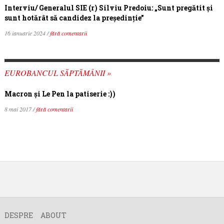
Interviu/ Generalul SIE (r) Silviu Predoiu: „Sunt pregătit și
sunt hotărât să candidez la președinție”
16 ianuarie 2024 /
fără comentarii
EUROBANCUL SĂPTĂMÂNII »
Macron şi Le Pen la patiserie :))
8 mai 2017 /
fără comentarii
DESPRE
ABOUT