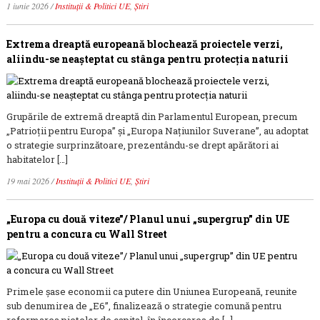
1 iunie 2026
/
Instituții & Politici UE
,
Știri
Extrema dreaptă europeană blochează proiectele verzi,
aliindu-se neașteptat cu stânga pentru protecția naturii
Grupările de extremă dreaptă din Parlamentul European, precum
„Patrioții pentru Europa” și „Europa Națiunilor Suverane”, au adoptat
o strategie surprinzătoare, prezentându-se drept apărători ai
habitatelor […]
19 mai 2026
/
Instituții & Politici UE
,
Știri
„Europa cu două viteze”/ Planul unui „supergrup” din UE
pentru a concura cu Wall Street
Primele șase economii ca putere din Uniunea Europeană, reunite
sub denumirea de „E6”, finalizează o strategie comună pentru