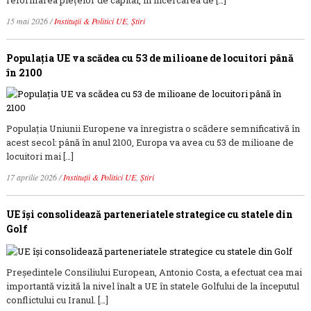
reformarea piețelor de capital, în încercarea de […]
15 mai 2026
/
Instituții & Politici UE
,
Știri
Populația UE va scădea cu 53 de milioane de locuitori până
în 2100
Populația Uniunii Europene va înregistra o scădere semnificativă în
acest secol: până în anul 2100, Europa va avea cu 53 de milioane de
locuitori mai […]
17 aprilie 2026
/
Instituții & Politici UE
,
Știri
UE își consolidează parteneriatele strategice cu statele din
Golf
Președintele Consiliului European, Antonio Costa, a efectuat cea mai
importantă vizită la nivel înalt a UE în statele Golfului de la începutul
conflictului cu Iranul. […]