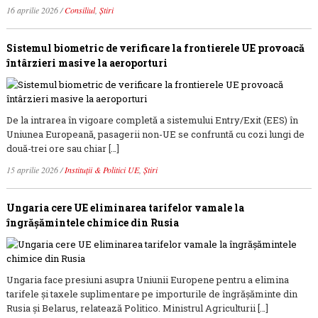
16 aprilie 2026
/
Consiliul
,
Știri
Sistemul biometric de verificare la frontierele UE provoacă
întârzieri masive la aeroporturi
De la intrarea în vigoare completă a sistemului Entry/Exit (EES) în
Uniunea Europeană, pasagerii non-UE se confruntă cu cozi lungi de
două-trei ore sau chiar […]
15 aprilie 2026
/
Instituții & Politici UE
,
Știri
Ungaria cere UE eliminarea tarifelor vamale la
îngrășămintele chimice din Rusia
Ungaria face presiuni asupra Uniunii Europene pentru a elimina
tarifele și taxele suplimentare pe importurile de îngrășăminte din
Rusia și Belarus, relatează Politico. Ministrul Agriculturii […]