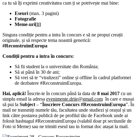
ca tu să îți exprimi creativitatea cum ți se potrivește mai bine:
Eseuri
(max. 3 pagini)
Fotografie
Meme-uri
[1]
Singura condiție pentru a intra în concurs e să ne propui creații
originale, și să respecte tema noastră generică:
#ReconstruimEuropa
Condiții pentru a intra în concurs:
Să fii student la o universitate din România;
Să ai până în 30 de ani;
Să vrei să te “viralizezi” online și offline în cadrul platformei
de dezbatere #ReconstruimEuropa.
Hai, aplică!
Înscrie-te în concurs până la data de
8 mai 2017
cu un
simplu email la adresa
evenimente.driie@gmail.com
în care e musai
să pui la
Subject
– “
Înscriere Concurs #ReconstruimEuropa
”. În
mail ne transmiți numele tău, facultatea unde studiezi și orașul și un
link către postarea publică de pe profilul tău de Facebook unde ai
folosit hashtagul #ReconstruimEuropa (valabil doar pt sectiunile de
Foto si Meme) sau ne trimiti eseul tau in format doc atașat la mail.