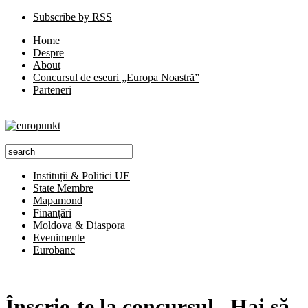
Subscribe by RSS
Home
Despre
About
Concursul de eseuri „Europa Noastră”
Parteneri
Instituții & Politici UE
State Membre
Mapamond
Finanțări
Moldova & Diaspora
Evenimente
Eurobanc
Înscrie-te la concursul „Hai să