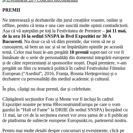
PREMII
Ne interesează și dezbaterile din jurul creațiilor voastre, online și
offline, pentru că tema e una care suscită multe opinii contradictorii.
Așa că vă așteptăm pe toți la Festivitatea de Premiere –
joi 11 mai,
de la ora 16
la sediul SNSPA in Bvd Expozitiei nr 30 A
Bucuresti
. Nu doar ca să vă dăm premiile, dar vrem să ne și
cunoaștem, să bem un suc și să ne împărtășim opiniile pe această
temă. Celor mai buni le-am pregătit
10 premii
super-tari ce vor fi
înmânate de o serie de personalități din domeniul integrării europene
și de către reprezentanți ai sponsorilor noștri. După premiere, v-am
pregătit un film cu tematică politică în cadrul Festivalului Filmului
European (“Asediul”, 2016, Franța, Bosnia Herțegovina) și o
dezbatere cu personalități din mediul academic și cultural.
În plus, câștigi nu doar premii, dar și celebritate.
Câștigătorii secțiunilor Foto și Meme vor fi incluși în cadrul
Expoziției noastre pe tema #ReconstruimEuropa pe care o vom
gazdui în “Hall of Fame” la DRIIE (în sediul SNSPA) începând cu
11 mai, iar cei de la secțiunea eseuri vor avea șansa de a fi publicați
de platforma de subiecte europene Europunkt.ro, partenerul nostru.
Pentru mai multe detalii despre concursuri și evenimente, click pe