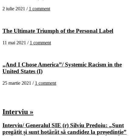
2 iulie 2021 /
1 comment
The Ultimate Triumph of the Personal Label
11 mai 2021 /
1 comment
„And I Chose America”/ Systemic Racism in the
United States (I)
25 martie 2021 /
1 comment
Interviu »
Interviu/ Generalul SIE (r) Silviu Predoiu: „Sunt
pregătit și sunt hotărât să candidez la președinție”