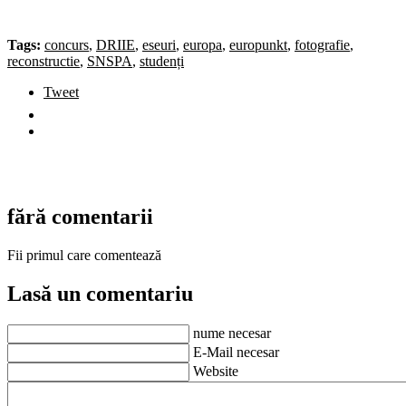
Tags:
concurs
,
DRIIE
,
eseuri
,
europa
,
europunkt
,
fotografie
,
reconstructie
,
SNSPA
,
studenți
Tweet
fără comentarii
Fii primul care comentează
Lasă un comentariu
nume necesar
E-Mail necesar
Website