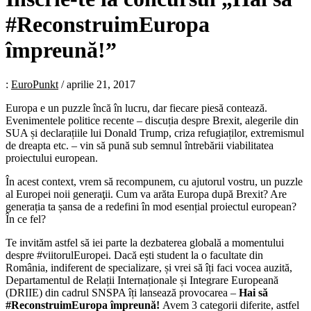
#ReconstruimEuropa
împreună!”
:
EuroPunkt
/
aprilie 21, 2017
Europa e un puzzle încă în lucru, dar fiecare piesă contează.
Evenimentele politice recente – discuția despre Brexit, alegerile din
SUA și declarațiile lui Donald Trump, criza refugiaților, extremismul
de dreapta etc. – vin să pună sub semnul întrebării viabilitatea
proiectului european.
În acest context, vrem să recompunem, cu ajutorul vostru, un puzzle
al Europei noii generaţii. Cum va arăta Europa după Brexit? Are
generația ta șansa de a redefini în mod esențial proiectul european?
În ce fel?
Te invităm astfel să iei parte la dezbaterea globală a momentului
despre #viitorulEuropei. Dacă ești student la o facultate din
România, indiferent de specializare, și vrei să îți faci vocea auzită,
Departamentul de Relații Internaționale și Integrare Europeană
(DRIIE) din cadrul SNSPA îți lansează provocarea –
Hai să
#ReconstruimEuropa împreună!
Avem 3 categorii diferite, astfel