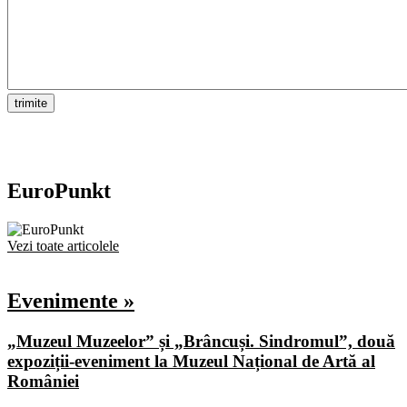
EuroPunkt
Vezi toate articolele
Evenimente »
„Muzeul Muzeelor” și „Brâncuși. Sindromul”, două
expoziții-eveniment la Muzeul Național de Artă al
României