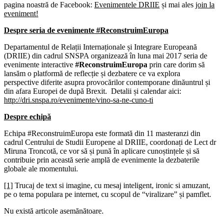
pagina noastră de Facebook:
Evenimentele DRIIE
și mai ales
join la
eveniment!
Despre seria de evenimente #ReconstruimEuropa
Departamentul de Relații Internaționale și Integrare Europeană
(DRIIE) din cadrul SNSPA organizează în luna mai 2017 seria de
evenimente interactive
#ReconstruimEuropa
prin care dorim să
lansăm o platformă de reflecție și dezbatere ce va explora
perspective diferite asupra provocărilor contemporane dinăuntrul și
din afara Europei de după Brexit. Detalii și calendar aici:
http://dri.snspa.ro/evenimente/vino-sa-ne-cuno-ti
Despre echipă
Echipa #ReconstruimEuropa este formată din 11 masteranzi din
cadrul Centrului de Studii Europene al DRIIE, coordonați de Lect dr
Miruna Troncotă, ce vor să și pună în aplicare cunoștințele și să
contribuie prin această serie amplă de evenimente la dezbaterile
globale ale momentului.
[1]
Trucaj de text si imagine, cu mesaj inteligent, ironic si amuzant,
pe o tema populara pe internet, cu scopul de “viralizare” și pamflet.
Nu există articole asemănătoare.