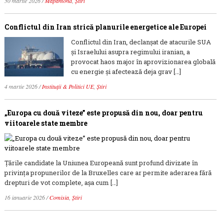
30 martie 2026
/
Mapamond
,
Știri
Conflictul din Iran strică planurile energetice ale Europei
Conflictul din Iran, declanșat de atacurile SUA
și Israelului asupra regimului iranian, a
provocat haos major în aprovizionarea globală
cu energie și afectează deja grav […]
4 martie 2026
/
Instituții & Politici UE
,
Știri
„Europa cu două viteze” este propusă din nou, doar pentru
viitoarele state membre
Țările candidate la Uniunea Europeană sunt profund divizate în
privința propunerilor de la Bruxelles care ar permite aderarea fără
drepturi de vot complete, așa cum […]
16 ianuarie 2026
/
Comisia
,
Știri