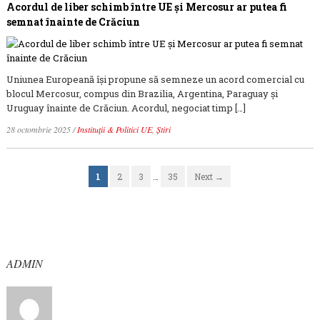
Acordul de liber schimb între UE și Mercosur ar putea fi
semnat înainte de Crăciun
Uniunea Europeană își propune să semneze un acord comercial cu
blocul Mercosur, compus din Brazilia, Argentina, Paraguay și
Uruguay înainte de Crăciun. Acordul, negociat timp […]
28 octombrie 2025
/
Instituții & Politici UE
,
Știri
1
2
3
…
35
Next →
ADMIN