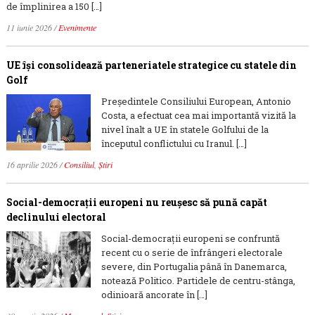
de împlinirea a 150 […]
11 iunie 2026
/
Evenimente
UE își consolidează parteneriatele strategice cu statele din
Golf
Președintele Consiliului European, Antonio
Costa, a efectuat cea mai importantă vizită la
nivel înalt a UE în statele Golfului de la
începutul conflictului cu Iranul. […]
16 aprilie 2026
/
Consiliul
,
Știri
Social-democrații europeni nu reușesc să pună capăt
declinului electoral
Social-democrații europeni se confruntă
recent cu o serie de înfrângeri electorale
severe, din Portugalia până în Danemarca,
notează Politico. Partidele de centru-stânga,
odinioară ancorate în […]