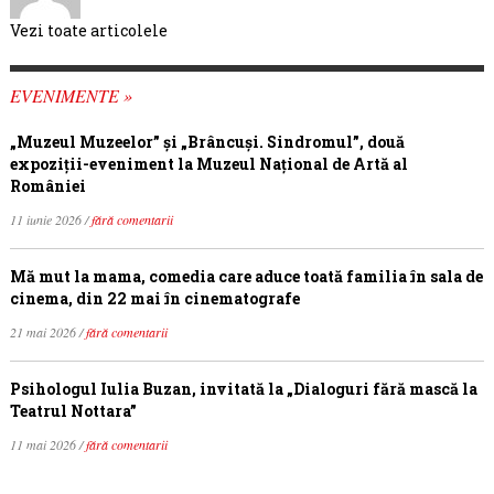
Vezi toate articolele
EVENIMENTE »
„Muzeul Muzeelor” și „Brâncuși. Sindromul”, două
expoziții-eveniment la Muzeul Național de Artă al
României
11 iunie 2026 /
fără comentarii
Mă mut la mama, comedia care aduce toată familia în sala de
cinema, din 22 mai în cinematografe
21 mai 2026 /
fără comentarii
Psihologul Iulia Buzan, invitată la „Dialoguri fără mască la
Teatrul Nottara”
11 mai 2026 /
fără comentarii