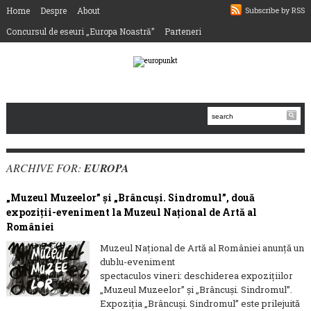
Home
Despre
About
Subscribe by RSS
Concursul de eseuri „Europa Noastră”
Parteneri
ARCHIVE FOR:
EUROPA
„Muzeul Muzeelor” și „Brâncuși. Sindromul”, două
expoziții-eveniment la Muzeul Național de Artă al
României
Muzeul Național de Artă al României anunță un
dublu-eveniment
spectaculos vineri: deschiderea expozițiilor
„Muzeul Muzeelor” și „Brâncuși. Sindromul”.
Expoziția „Brâncuși. Sindromul” este prilejuită