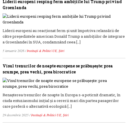
Liderii europeni resping ferm ambițiile lui Trump privind
Groenlanda
Liderii europeni au reacționat ferm și unit împotriva relansării de
către președintele american Donald Trump a ambițiilor de integrare
a Groenlandei în SUA, condamnând ceea […]
5 ianuarie 2026
/
Instituții & Politici UE
,
Știri
Visul trenurilor de noapte europene se prăbușește: prea
scumpe, prea vechi, prea birocratice
Renașterea trenurilor de noapte în Europa s-a poticnit dramatic, în
ciuda entuziasmului inițial și a cererii mari din partea pasagerilor
care preferă o alternativă ecologică […]
29 decembrie 2025
/
Instituții & Politici UE
,
Știri