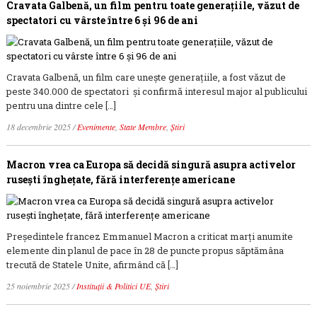
Cravata Galbenă, un film pentru toate generațiile, văzut de
spectatori cu vârste între 6 și 96 de ani
Cravata Galbenă, un film care unește generațiile, a fost văzut de
peste 340.000 de spectatori și confirmă interesul major al publicului
pentru una dintre cele […]
18 decembrie 2025
/
Evenimente
,
State Membre
,
Știri
Macron vrea ca Europa să decidă singură asupra activelor
rusești înghețate, fără interferențe americane
Președintele francez Emmanuel Macron a criticat marți anumite
elemente din planul de pace în 28 de puncte propus săptămâna
trecută de Statele Unite, afirmând că […]
25 noiembrie 2025
/
Instituții & Politici UE
,
Știri