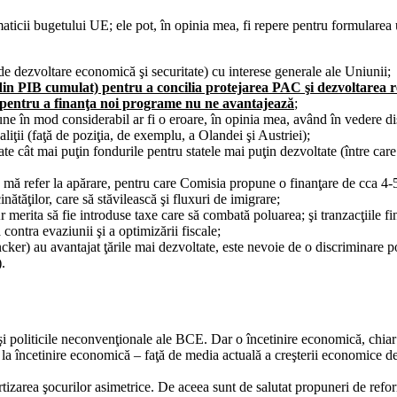
maticii bugetului UE; ele pot, în opinia mea, fi repere pentru formularea 
de dezvoltare economică şi securitate) cu interese generale ale Uniunii;
din PIB cumulat) pentru a concilia protejarea PAC şi dezvoltarea r
 pentru a finanţa noi programe nu ne avantajează
;
e în mod considerabil ar fi o eroare, în opinia mea, având în vedere dis
ţii (faţă de poziţia, de exemplu, a Olandei şi Austriei);
e cât mai puţin fondurile pentru statele mai puţin dezvoltate (între care
 mă refer la apărare, pentru care Comisia propune o finanţare de cca 4-
tăţilor, care să stăvilească şi fluxuri de imigrare;
 merita să fie introduse taxe care să combată poluarea; şi tranzacţiile fi
contra evaziunii şi a optimizării fiscale;
cker) au avantajat ţările mai dezvoltate, este nevoie de o discriminare po
.
i politicile neconvenţionale ale BCE. Dar o încetinire economică, chiar o 
la încetinire economică – faţă de media actuală a creşterii economice de 
tizarea şocurilor asimetrice. De aceea sunt de salutat propuneri de reform