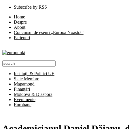
Subscribe by RSS
Home
Despre
About
Concursul de eseuri „Europa Noastră”
Parteneri
Instituții & Politici UE
State Membre
Mapamond
Finanțări
Moldova & Diaspora
Evenimente
Eurobanc
Academicianul Daniel Dăianu, de