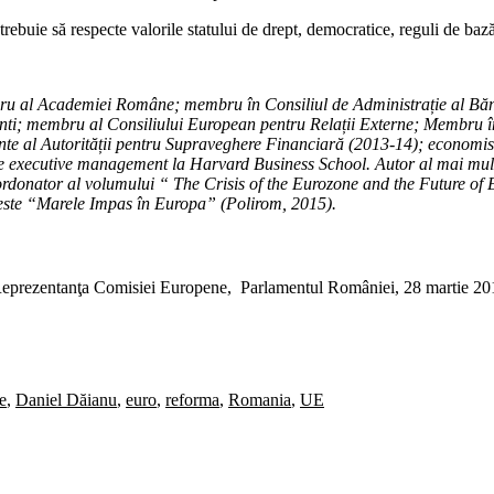
ebuie să respecte valorile statului de drept, democratice, reguli de bază
bru al Academiei Române; membru în Consiliul de Administrație al Băn
 membru al Consiliului European pentru Relații Externe; Membru în Bo
nte al Autorității pentru Supraveghere Financiară (2013-14); economi
 de executive management la Harvard Business School. Autor al mai mul
onator al volumului “ The Crisis of the Eurozone and the Future of 
este “Marele Impas în Europa” (Polirom, 2015).
e Reprezentanţa Comisiei Europene, Parlamentul României, 28 martie 20
e
,
Daniel Dăianu
,
euro
,
reforma
,
Romania
,
UE