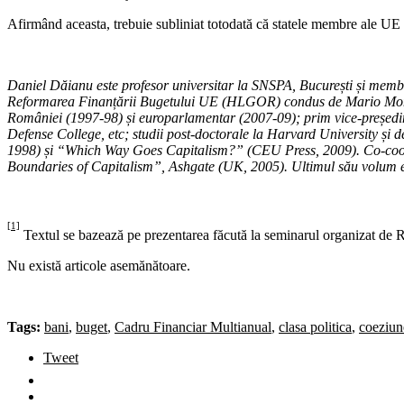
Afirmând aceasta, trebuie subliniat totodată că statele membre ale UE tr
Daniel Dăianu este profesor universitar la SNSPA, București și mem
Reformarea Finanțării Bugetului UE (HLGOR) condus de Mario Monti;
României (1997-98) și europarlamentar (2007-09); prim vice-președi
Defense College, etc; studii post-doctorale la Harvard University și
1998) și “Which Way Goes Capitalism?” (CEU Press, 2009). Co-coord
Boundaries of Capitalism”, Ashgate (UK, 2005). Ultimul său volum 
[1]
Textul se bazează pe prezentarea făcută la seminarul organizat d
Nu există articole asemănătoare.
Tags:
bani
,
buget
,
Cadru Financiar Multianual
,
clasa politica
,
coeziun
Tweet