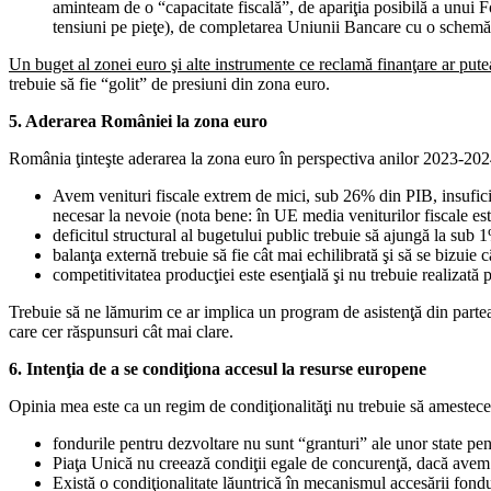
aminteam de o “capacitate fiscală”, de apariţia posibilă a unui 
tensiuni pe pieţe), de completarea Uniunii Bancare cu o schemă c
Un buget al zonei euro şi alte instrumente ce reclamă finanţare ar put
trebuie să fie “golit” de presiuni din zona euro.
5. Aderarea României la zona euro
România ţinteşte aderarea la zona euro în perspectiva anilor 2023-2024
Avem venituri fiscale extrem de mici, sub 26% din PIB, insuficie
necesar la nevoie (nota bene: în UE media veniturilor fiscale e
deficitul structural al bugetului public trebuie să ajungă la sub 
balanţa externă trebuie să fie cât mai echilibrată şi să se bizuie
competitivitatea producţiei este esenţială şi nu trebuie realizată p
Trebuie să ne lămurim ce ar implica un program de asistenţă din partea
care cer răspunsuri cât mai clare.
6. Intenţia de a se condiţiona accesul la resurse europene
Opinia mea este ca un regim de condiţionalităţi nu trebuie să amestec
fondurile pentru dezvoltare nu sunt “granturi” ale unor state pentr
Piaţa Unică nu creează condiţii egale de concurenţă, dacă avem în
Există o condiţionalitate lăuntrică în mecanismul accesării fondu