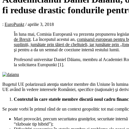
fi reduse drastic fondurile pent
:
EuroPunkt
/
aprilie 3, 2018
În luna mai, Comisia Europeană va prezenta propunerea legislat
de Brexit
. La începutul acestui an,
comisarul european pentru bug
supliniţi, jumătate prin tăieri de cheltuieli, iar jumătate prin „fo
şi pentru a da un semnal de coeziune internă restului lumii.
Profesorul universitar Daniel Dăianu, membru al Academiei Române
la solicitarea Europunkt [1].
Bugetul UE polarizează atenţia statelor membre din Uniune în lumina ma
UE având în vedere interesele României, specifice (naţionale) şi deriv
Contextul în care statele membre discută noul cadru financ
Se poate vorbi în primul rând de un context geopolitic tot mai complicat
Mari provocări, precum securitatea graniţelor, securitate intern
“războaie tip hibrid”);