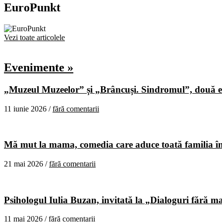
EuroPunkt
Vezi toate articolele
Evenimente »
„Muzeul Muzeelor” și „Brâncuși. Sindromul”, două ex
11 iunie 2026 /
fără comentarii
Mă mut la mama, comedia care aduce toată familia în
21 mai 2026 /
fără comentarii
Psihologul Iulia Buzan, invitată la „Dialoguri fără m
11 mai 2026 /
fără comentarii