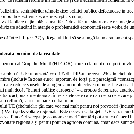
uro, ce reclamă reforme instituţionale şi de mecanisme/instrumente. În c
alizării şi schimbărilor tehnologice; politici publice defectuoase în tre
lor politice extremiste, a euroscepticismului;
vs. Repliere naţională; se manifestă de altfel un sindrom de resurecţie a
divizare aducând în atenţie o problematică economică (este vorba de un
ine că între UE (cei 27) şi Regatul Unit să se ajungă la un aranjament sp
decata pornind de la realitate
 şi membru al Grupului Monti (HLGOR), care a elaborat un raport privin
nsamblu în UE: reprezintă cca. 1% din PIB-ul agregat, 2% din cheltuiel
bre (inclusiv în zona euro), raporturi de forţă şi o paradigmă “tranzacţi
 dar care reduce şansele de atingere a unor obiective comune. De aceea, 
ai mult decât “bunuri publice europene” – a propos de remarca anterioa
a tranzacţională menţionată; între statele cele care dau net şi cele care p
a o reformă, la o eliminare a rabaturilor.
tului UE (cheltuieli): ţări care vor mai mult pentru noi provocări (inclus
ună (PAC) şi dezvoltare regională. Este necesar ca bugetul UE să răspund
easta fiindcă discrepanţe economice mari între ţări pot arunca în aer Un
dezvoltare regională şi pentru politica agricolă comună, chiar dacă sunt 