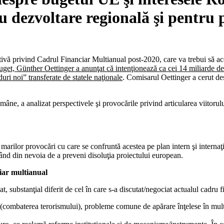
ru dezvoltare regională şi pentru
ivă privind Cadrul Financiar Multianual post-2020, care va trebui să a
et, Günther Oettinger a anunţat că intenţionează ca cei 14 miliarde de e
nduri noi” transferate de statele naţionale
. Comisarul Oettinger a cerut d
, a analizat perspectivele şi provocările privind articularea viitorului
rilor provocări cu care se confruntă acestea pe plan intern şi internaţi
ând din nevoia de a preveni disoluţia proiectului european.
iar multianual
, substanţial diferit de cel în care s-a discutat/negociat actualul cadru
ă (combaterea terorismului), probleme comune de apărare înţelese în mult