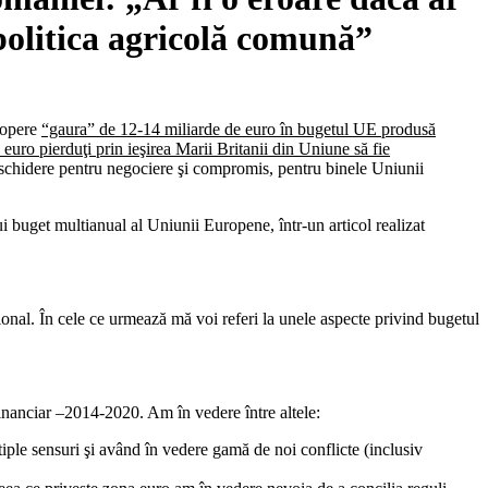
 politica agricolă comună”
copere
“gaura” de 12-14 miliarde de euro în bugetul UE produsă
uro pierduţi prin ieşirea Marii Britanii din Uniune să fie
eschidere pentru negociere şi compromis, pentru binele Uniunii
 buget multianual al Uniunii Europene, într-un articol realizat
onal. În cele ce urmează mă voi referi la unele aspecte privind bugetul
 financiar –2014-2020. Am în vedere între altele:
iple sensuri şi având în vedere gamă de noi conflicte (inclusiv