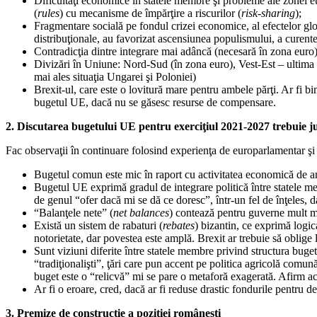
Dificultăţi economice în statele membre şi probleme ale zonei e
(
rules
) cu mecanisme de împărţire a riscurilor (
risk-sharing
);
Fragmentare socială pe fondul crizei economice, al efectelor glob
distribuţionale, au favorizat ascensiunea populismului, a curente
Contradicţia dintre integrare mai adâncă (necesară în zona euro) 
Divizări în Uniune: Nord-Sud (în zona euro), Vest-Est – ultima 
mai ales situaţia Ungarei şi Poloniei)
Brexit-ul, care este o lovitură mare pentru ambele părţi. Ar fi b
bugetul UE, dacă nu se găsesc resurse de compensare.
2. Discutarea bugetului UE pentru exerciţiul 2021-2027 trebuie ju
Fac observaţii în continuare folosind experienţa de europarlamentar
Bugetul comun este mic în raport cu activitatea economică de a
Bugetul UE exprimă gradul de integrare politică între statele mem
de genul “ofer dacă mi se dă ce doresc”, într-un fel de înţeles,
“Balanţele nete” (
net balances
) contează pentru guverne mult m
Există un sistem de rabaturi (
rebates
) bizantin, ce exprimă logic
notorietate, dar povestea este amplă. Brexit ar trebuie să oblige l
Sunt viziuni diferite între statele membre privind structura buge
“tradiţionalişti”, ţări care pun accent pe politica agricolă com
buget este o “relicvă” mi se pare o metaforă exagerată. Afirm ac
Ar fi o eroare, cred, dacă ar fi reduse drastic fondurile pentru 
3. Premize de construcţie a poziţiei româneşti