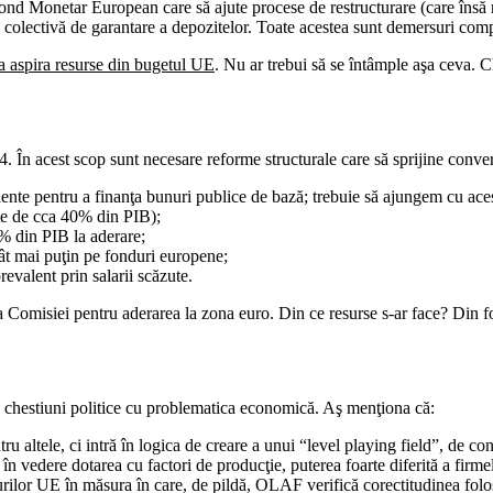
Fond Monetar European care să ajute procese de restructurare (care însă 
olectivă de garantare a depozitelor. Toate acestea sunt demersuri complic
ea aspira resurse din bugetul UE
. Nu ar trebui să se întâmple aşa ceva. 
. În acest scop sunt necesare reforme structurale care să sprijine conver
nte pentru a finanţa bunuri publice de bază; trebuie să ajungem cu aceste
ste de cca 40% din PIB);
1% din PIB la aderare;
 cât mai puţin pe fonduri europene;
revalent prin salarii scăzute.
 Comisiei pentru aderarea la zona euro. Din ce resurse s-ar face? Din f
e chestiuni politice cu problematica economică. Aş menţiona că:
u altele, ci intră în logica de creare a unui “level playing field”, de con
 vedere dotarea cu factori de producţie, puterea foarte diferită a firmelo
rilor UE în măsura în care, de pildă, OLAF verifică corectitudinea folosi