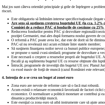
Mai jos sunt câteva orientări principiale şi grile de înţelegere a proble
riscuri.
Este obligatoriu să îmbinăm interese specifice/naţionale (legate 
Are sens să susţinem creşterea bugetului UE (la cca. 1,2% 
Comisiei de a reduce PAC şi fondurile de coeziune cu 25%
Reducerea fondurilor pentru PAC şi dezvoltare regională/coeziun
poziţiei Germaniei, mai ales după formarea noului guvern de coali
O reformă a PAC poate avea loc, dar este de dorit să fie diminuat
PAC-ul nu revelează nici acum echitate între statele membre;
Să susţinem finanţarea noilor nevoi ca bunuri publice europene;
se propune o sumă cvasi-similară; programe de dezvoltare a vecină
Este necesară o creştere a resurselor proprii ale bugetului UE. Ar
fiscală şi aş suplimenta bugetul UE cu resurse obţinute din luptă 
Întrucât, programele de investiţii din bugetul UE (ex: Planul Jun
cu exod masiv de forţă de muncă (cazul României este relevant)
4. Intenţia de a se crea un buget al zonei euro
Zona euro are nevoie de reforme care să o facă mai robustă.
Acum există o relansare economică favorizată de factori ciclici ş
economice. O normalizare a politicii monetare ar contribui şi ea 
dinamica productivităţii muncii.
Este esenţial ca zona euro să aibă instrumente care să ajute amor