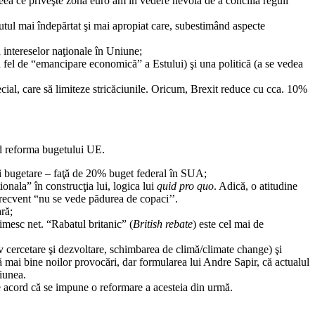
eea ce priveşte zona euro am în vedere nevoia de a concilia reguli
cutul mai îndepărtat şi mai apropiat care, subestimând aspecte
 intereselor naţionale în Uniune;
 fel de “emancipare economică” a Estului) şi una politică (a se vedea
ecial, care să limiteze stricăciunile. Oricum, Brexit reduce cu cca. 10%
d reforma bugetului UE.
i bugetare – faţă de 20% buget federal în SUA;
onala” în construcţia lui, logica lui
quid pro quo
. Adică, o atitudine
frecvent “nu se vede pădurea de copaci’’.
ră;
rimesc net. “Rabatul britanic” (
British rebate
) este cel mai de
iv cercetare şi dezvoltare, schimbarea de climă/climate change) şi
ă mai bine noilor provocări, dar formularea lui Andre Sapir, că actualul
iunea.
de acord că se impune o reformare a acesteia din urmă.