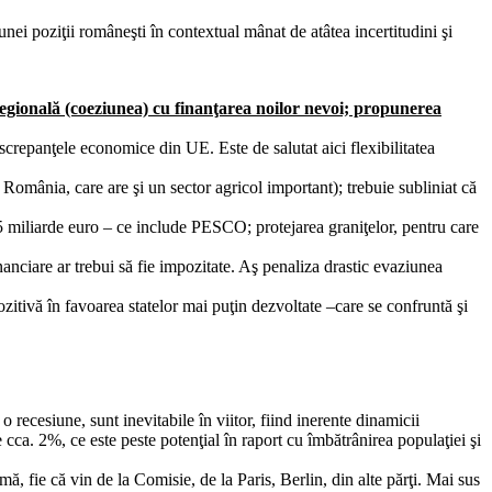
unei poziţii româneşti în contextual mânat de atâtea incertitudini şi
egională (coeziunea) cu finanţarea noilor nevoi; propunerea
crepanţele economice din UE. Este de salutat aici flexibilitatea
 România, care are şi un sector agricol important); trebuie subliniat că
5 miliarde euro – ce include PESCO; protejarea graniţelor, pentru care
nanciare ar trebui să fie impozitate. Aş penaliza drastic evaziunea
zitivă în favoarea statelor mai puţin dezvoltate –care se confruntă şi
recesiune, sunt inevitabile în viitor, fiind inerente dinamicii
cca. 2%, ce este peste potenţial în raport cu îmbătrânirea populaţiei şi
ă, fie că vin de la Comisie, de la Paris, Berlin, din alte părţi. Mai sus