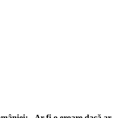
mâniei: „Ar fi o eroare dacă ar