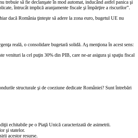
nu trebuie să fie declanşate în mod automat, inducând astfel panica şi
ate, întrucât implică aranjamente fiscale şi împărţire a riscurilor”.
Chiar dacă România ţinteşte să adere la zona euro, bugetul UE nu
genţa reală, o consolidare bugetară solidă. Aş menţiona în acest sens:
 venituri la cel puţin 30% din PIB, care ne-ar asigura şi spaţiu fiscal
ondurile structurale şi de coeziune dedicate României? Sunt întrebări
diţii echitabile pe o Piaţă Unică caracterizată de asimetrii.
r şi statelor.
rii acestor resurse.