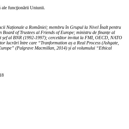
 ale funcţionării Uniunii.
cii Naționale a României; membru în Grupul la Nivel Înalt pentru
ard of Trustees al Friends of Europe; ministru de finanțe al
st șef al BNR (1992-1997); cercetător invitat la FMI, OECD, NATO
tor lucrări între care “Tranformation aș a Real Process (Ashgate,
Europe” (Palgrave Macmillan, 2014) și al volumului “Ethical
18