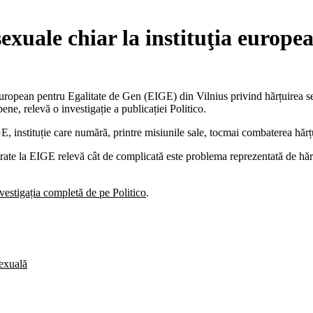
xuale chiar la instituţia europe
European pentru Egalitate de Gen (EIGE) din Vilnius privind hărțuirea sex
e, relevă o investigație a publicației Politico.
, instituție care numără, printre misiunile sale, tocmai combaterea hărțu
istrate la EIGE relevă cât de complicată este problema reprezentată de hărțu
vestigația completă de pe Politico
.
exuală