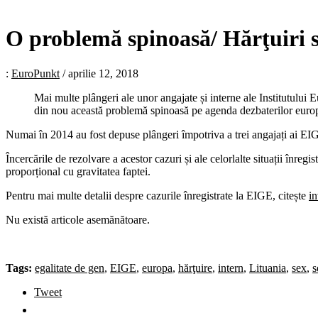
O problemă spinoasă/ Hărţuiri se
:
EuroPunkt
/
aprilie 12, 2018
Mai multe plângeri ale unor angajate și interne ale Institutului 
din nou această problemă spinoasă pe agenda dezbaterilor europen
Numai în 2014 au fost depuse plângeri împotriva a trei angajați ai EIGE
Încercările de rezolvare a acestor cazuri și ale celorlalte situații înreg
proporțional cu gravitatea faptei.
Pentru mai multe detalii despre cazurile înregistrate la EIGE, citește
in
Nu există articole asemănătoare.
Tags:
egalitate de gen
,
EIGE
,
europa
,
hărţuire
,
intern
,
Lituania
,
sex
,
s
Tweet