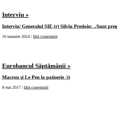
Interviu »
Interviu/ Generalul SIE (r) Silviu Predoiu: „Sunt pregă
16 ianuarie 2024 /
fără comentarii
Eurobancul Săptămânii »
Macron şi Le Pen la patiserie :))
8 mai 2017 /
fără comentarii