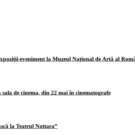
poziții-eveniment la Muzeul Național de Artă al Româ
 sala de cinema, din 22 mai în cinematografe
ască la Teatrul Nottara”