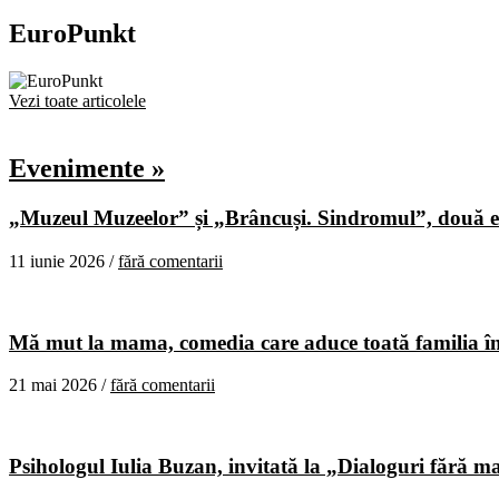
EuroPunkt
Vezi toate articolele
Evenimente »
„Muzeul Muzeelor” și „Brâncuși. Sindromul”, două ex
11 iunie 2026 /
fără comentarii
Mă mut la mama, comedia care aduce toată familia în
21 mai 2026 /
fără comentarii
Psihologul Iulia Buzan, invitată la „Dialoguri fără m