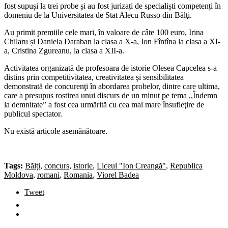
fost supuși la trei probe și au fost jurizați de specialiști competenți în
domeniu de la Universitatea de Stat Alecu Russo din Bălţi.
Au primit premiile cele mari, în valoare de câte 100 euro, Irina
Chilaru și Daniela Daraban la clasa a X-a, Ion Fîntîna la clasa a XI-
a, Cristina Zgureanu, la clasa a XII-a.
Activitatea organizată de profesoara de istorie Olesea Capcelea s-a
distins prin competitivitatea, creativitatea și sensibilitatea
demonstrată de concurenţi în abordarea probelor, dintre care ultima,
care a presupus rostirea unui discurs de un minut pe tema ,,Îndemn
la demnitate” a fost cea urmărită cu cea mai mare însufleţire de
publicul spectator.
Nu există articole asemănătoare.
Tags:
Bălți
,
concurs
,
istorie
,
Liceul "Ion Creangă"
,
Republica
Moldova
,
romani
,
Romania
,
Viorel Badea
Tweet