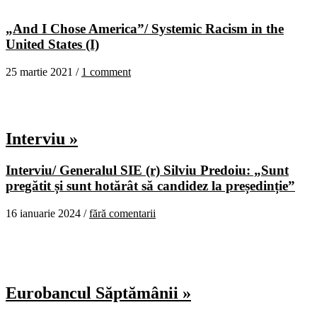
„And I Chose America”/ Systemic Racism in the
United States (I)
25 martie 2021 /
1 comment
Interviu »
Interviu/ Generalul SIE (r) Silviu Predoiu: „Sunt
pregătit și sunt hotărât să candidez la președinție”
16 ianuarie 2024 /
fără comentarii
Eurobancul Săptămânii »