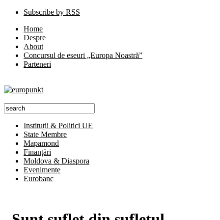
Subscribe by RSS
Home
Despre
About
Concursul de eseuri „Europa Noastră”
Parteneri
Instituții & Politici UE
State Membre
Mapamond
Finanțări
Moldova & Diaspora
Evenimente
Eurobanc
„Sunt suflet din sufletul