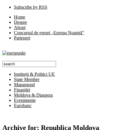
Subscribe by RSS
Home
Despre
About
Concursul de eseuri „Europa Noastră”
Parteneri
Instituții & Politici UE
State Membre
Mapamond
Finanțări
Moldova & Diaspora
Evenimente
Eurobanc
Archive for:
Republica Moldova