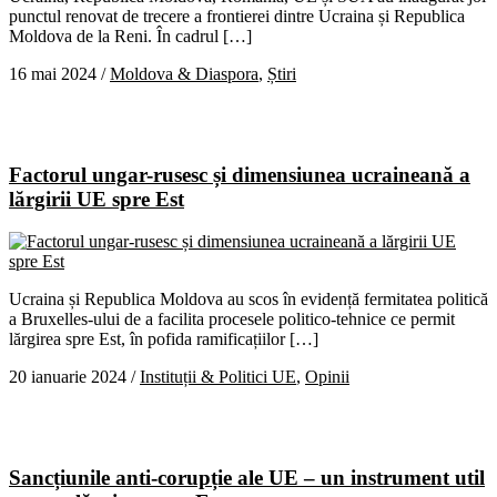
punctul renovat de trecere a frontierei dintre Ucraina și Republica
Moldova de la Reni. În cadrul […]
16 mai 2024
/
Moldova & Diaspora
,
Știri
Factorul ungar-rusesc și dimensiunea ucraineană a
lărgirii UE spre Est
Ucraina și Republica Moldova au scos în evidență fermitatea politică
a Bruxelles-ului de a facilita procesele politico-tehnice ce permit
lărgirea spre Est, în pofida ramificațiilor […]
20 ianuarie 2024
/
Instituții & Politici UE
,
Opinii
Sancțiunile anti-corupție ale UE – un instrument util