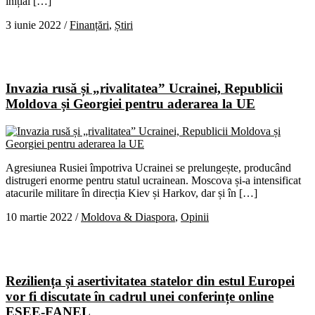
inițial […]
3 iunie 2022
/
Finanțări
,
Știri
Invazia rusă și „rivalitatea” Ucrainei, Republicii
Moldova și Georgiei pentru aderarea la UE
Agresiunea Rusiei împotriva Ucrainei se prelungește, producând
distrugeri enorme pentru statul ucrainean. Moscova și-a intensificat
atacurile militare în direcția Kiev și Harkov, dar și în […]
10 martie 2022
/
Moldova & Diaspora
,
Opinii
Reziliența și asertivitatea statelor din estul Europei
vor fi discutate în cadrul unei conferințe online
ESEE-FANEL