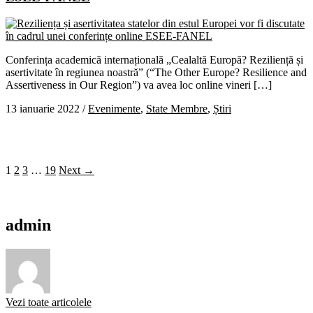
Conferința academică internațională „Cealaltă Europă? Reziliență și
asertivitate în regiunea noastră” (“The Other Europe? Resilience and
Assertiveness in Our Region”) va avea loc online vineri […]
13 ianuarie 2022
/
Evenimente
,
State Membre
,
Știri
1
2
3
…
19
Next →
admin
Vezi toate articolele