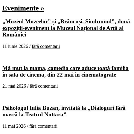
Evenimente »
„Muzeul Muzeelor” și „Brâncuși. Sindromul”, două
expoziții-eveniment la Muzeul Național de Artă al
României
11 iunie 2026 /
fără comentarii
Mă mut la mama, comedia care aduce toată familia
în sala de cinema, din 22 mai în cinematografe
21 mai 2026 /
fără comentarii
Psihologul Iulia Buzan, invitată la „Dialoguri fără
mască la Teatrul Nottara”
11 mai 2026 /
fără comentarii