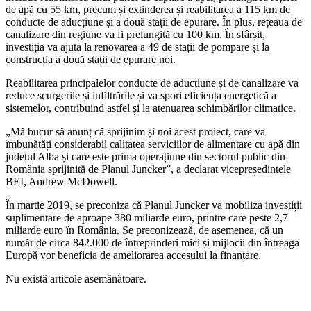
de apă cu 55 km, precum și extinderea și reabilitarea a 115 km de
conducte de aducțiune și a două stații de epurare. În plus, rețeaua de
canalizare din regiune va fi prelungită cu 100 km. În sfârșit,
investiția va ajuta la renovarea a 49 de stații de pompare și la
construcția a două stații de epurare noi.
Reabilitarea principalelor conducte de aducțiune și de canalizare va
reduce scurgerile și infiltrările și va spori eficiența energetică a
sistemelor, contribuind astfel și la atenuarea schimbărilor climatice.
„Mă bucur să anunț că sprijinim și noi acest proiect, care va
îmbunătăți considerabil calitatea serviciilor de alimentare cu apă din
județul Alba și care este prima operațiune din sectorul public din
România sprijinită de Planul Juncker”, a declarat vicepreședintele
BEI, Andrew McDowell.
În martie 2019, se preconiza că Planul Juncker va mobiliza investiții
suplimentare de aproape 380 miliarde euro, printre care peste 2,7
miliarde euro în România. Se preconizează, de asemenea, că un
număr de circa 842.000 de întreprinderi mici și mijlocii din întreaga
Europă vor beneficia de ameliorarea accesului la finanțare.
Nu există articole asemănătoare.