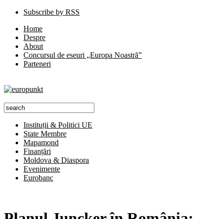
Subscribe by RSS
Home
Despre
About
Concursul de eseuri „Europa Noastră”
Parteneri
Instituții & Politici UE
State Membre
Mapamond
Finanțări
Moldova & Diaspora
Evenimente
Eurobanc
Planul Juncker în România: