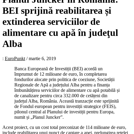
BEI sprijină reabilitarea și
extinderea serviciilor de
alimentare cu apă în judeţul
Alba
:
EuroPunkt
/
martie 6, 2019
Banca Europeană de Investiții (BEI) acordă un
împrumut de 12 milioane de euro, în completarea
fondurilor alocate prin politica de coeziune, Societății
Regionale de Apă a județului Alba pentru a finanța
îmbunătățirea serviciilor de alimentare cu apă potabilă și
de canalizare pentru circa 332.000 de cetățeni din
județul Alba, România. Această tranzacție este sprijinită
de Fondul european pentru investiții strategice (FEIS),
pilonul central al Planului de investiții pentru Europa,
numit și „Planul Juncker”.
Acest proiect, cu un cost total preconizat de 114 milioane de euro,
include reabilitarea unui punct de captare a apei, prelungirea rețelei