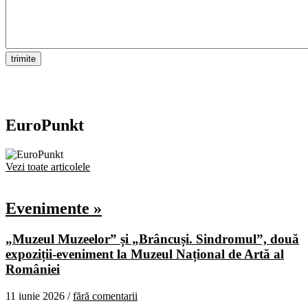
EuroPunkt
Vezi toate articolele
Evenimente »
„Muzeul Muzeelor” și „Brâncuși. Sindromul”, două
expoziții-eveniment la Muzeul Național de Artă al
României
11 iunie 2026 /
fără comentarii