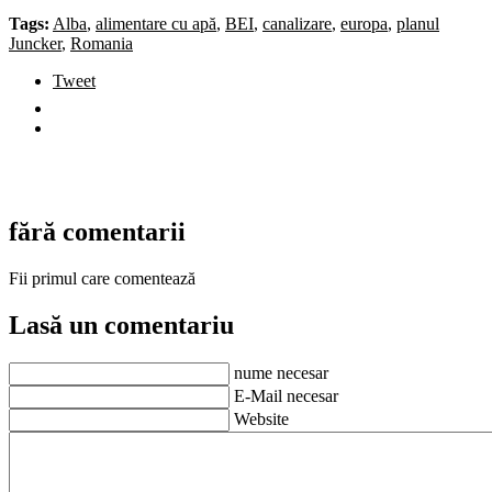
Tags:
Alba
,
alimentare cu apă
,
BEI
,
canalizare
,
europa
,
planul
Juncker
,
Romania
Tweet
fără comentarii
Fii primul care comentează
Lasă un comentariu
nume necesar
E-Mail necesar
Website