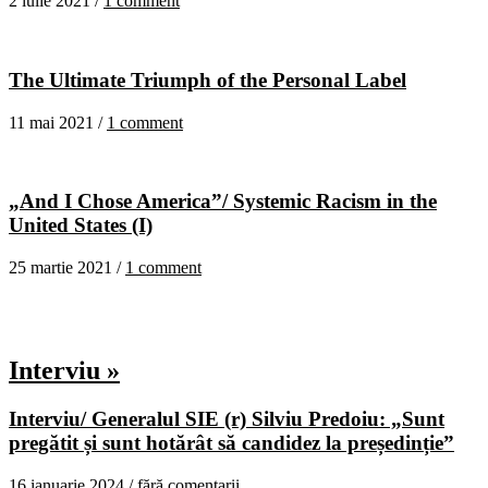
2 iulie 2021 /
1 comment
The Ultimate Triumph of the Personal Label
11 mai 2021 /
1 comment
„And I Chose America”/ Systemic Racism in the
United States (I)
25 martie 2021 /
1 comment
Interviu »
Interviu/ Generalul SIE (r) Silviu Predoiu: „Sunt
pregătit și sunt hotărât să candidez la președinție”
16 ianuarie 2024 /
fără comentarii