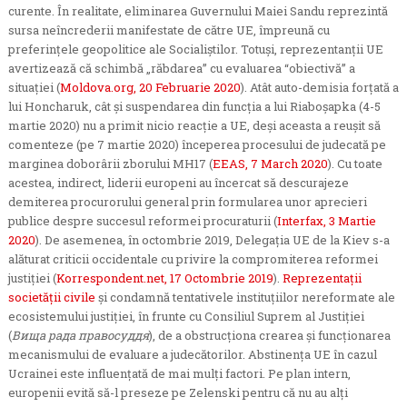
curente. În realitate, eliminarea Guvernului Maiei Sandu reprezintă
sursa neîncrederii manifestate de către UE, împreună cu
preferințele geopolitice ale Socialiștilor. Totuși, reprezentanții UE
avertizează că schimbă „răbdarea” cu evaluarea “obiectivă” a
situației (
Moldova.org, 20 Februarie 2020
). Atât auto-demisia forțată a
lui Honcharuk, cât și suspendarea din funcția a lui Riaboșapka (4-5
martie 2020) nu a primit nicio reacție a UE, deși aceasta a reușit să
comenteze (pe 7 martie 2020) începerea procesului de judecată pe
marginea doborârii zborului MH17 (
EEAS, 7 March 2020
). Cu toate
acestea, indirect, liderii europeni au încercat să descurajeze
demiterea procurorului general prin formularea unor aprecieri
publice despre succesul reformei procuraturii (
Interfax, 3 Martie
2020
). De asemenea, în octombrie 2019, Delegația UE de la Kiev s-a
alăturat criticii occidentale cu privire la compromiterea reformei
justiției (
Korrespondent.net, 17 Octombrie 2019
).
Reprezentații
societății civile
și condamnă tentativele instituțiilor nereformate ale
ecosistemului justiției, în frunte cu Consiliul Suprem al Justiției
(
Вища рада правосуддя
), de a obstrucționa crearea și funcționarea
mecanismului de evaluare a judecătorilor. Abstinența UE în cazul
Ucrainei este influențată de mai mulți factori. Pe plan intern,
europenii evită să-l preseze pe Zelenski pentru că nu au alți