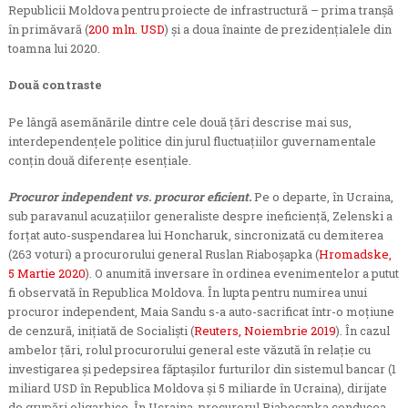
Republicii Moldova pentru proiecte de infrastructură – prima tranșă
în primăvară (
200 mln. USD
) și a doua înainte de prezidențialele din
toamna lui 2020.
Două contraste
Pe lângă asemănările dintre cele două țări descrise mai sus,
interdependențele politice din jurul fluctuațiilor guvernamentale
conțin două diferențe esențiale.
Procuror independent vs. procuror eficient.
Pe o departe, în Ucraina,
sub paravanul acuzațiilor generaliste despre ineficiență, Zelenski a
forțat auto-suspendarea lui Honcharuk, sincronizată cu demiterea
(263 voturi) a procurorului general Ruslan Riaboșapka (
Hromadske,
5 Martie 2020
). O anumită inversare în ordinea evenimentelor a putut
fi observată în Republica Moldova. În lupta pentru numirea unui
procuror independent, Maia Sandu s-a auto-sacrificat într-o moțiune
de cenzură, inițiată de Socialiști (
Reuters, Noiembrie 2019
). În cazul
ambelor țări, rolul procurorului general este văzută în relație cu
investigarea și pedepsirea făptașilor furturilor din sistemul bancar (1
miliard USD în Republica Moldova și 5 miliarde în Ucraina), dirijate
de grupări oligarhice. În Ucraina, procurorul Riaboșapka conducea