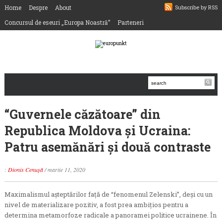
Home
Despre
About
Subscribe by RSS
Concursul de eseuri „Europa Noastră”
Parteneri
“Guvernele căzătoare” din
Republica Moldova și Ucraina:
Patru asemănări și două contraste
:
Dionis Cenușă
/
martie 11, 2020
Maximalismul așteptărilor față de “fenomenul Zelenski”, deși cu un
nivel de materializare pozitiv, a fost prea ambițios pentru a
determina metamorfoze radicale a panoramei politice ucrainene. În