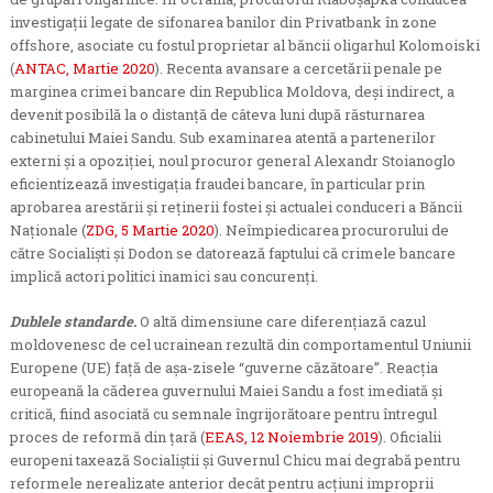
investigații legate de sifonarea banilor din Privatbank în zone
offshore, asociate cu fostul proprietar al băncii oligarhul Kolomoiski
(
ANTAC, Martie 2020
). Recenta avansare a cercetării penale pe
marginea crimei bancare din Republica Moldova, deși indirect, a
devenit posibilă la o distanță de câteva luni după răsturnarea
cabinetului Maiei Sandu. Sub examinarea atentă a partenerilor
externi și a opoziției, noul procuror general Alexandr Stoianoglo
eficientizează investigația fraudei bancare, în particular prin
aprobarea arestării și reținerii fostei și actualei conduceri a Băncii
Naționale (
ZDG, 5 Martie 2020
). Neîmpiedicarea procurorului de
către Socialiști și Dodon se datorează faptului că crimele bancare
implică actori politici inamici sau concurenți.
Dublele standarde.
O altă dimensiune care diferențiază cazul
moldovenesc de cel ucrainean rezultă din comportamentul Uniunii
Europene (UE) față de așa-zisele “guverne căzătoare”. Reacția
europeană la căderea guvernului Maiei Sandu a fost imediată și
critică, fiind asociată cu semnale îngrijorătoare pentru întregul
proces de reformă din țară (
EEAS, 12 Noiembrie 2019
). Oficialii
europeni taxează Socialiștii și Guvernul Chicu mai degrabă pentru
reformele nerealizate anterior decât pentru acțiuni improprii