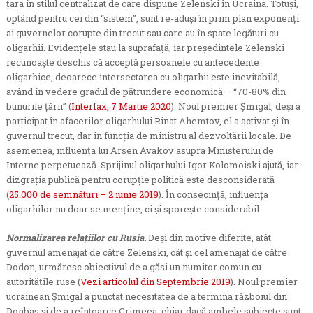
țara în stilul centralizat de care dispune Zelenski în Ucraina. Totuși,
optând pentru cei din “sistem”, sunt re-aduși în prim plan exponenți
ai guvernelor corupte din trecut sau care au în spate legături cu
oligarhii. Evidențele stau la suprafață, iar președintele Zelenski
recunoaște deschis că acceptă persoanele cu antecedente
oligarhice, deoarece intersectarea cu oligarhii este inevitabilă,
având în vedere gradul de pătrundere economică – “70-80% din
bunurile țării” (
Interfax, 7 Martie 2020
). Noul premier Șmigal, deși a
participat în afacerilor oligarhului Rinat Ahemtov, el a activat și în
guvernul trecut, dar în funcția de ministru al dezvoltării locale. De
asemenea, influența lui Arsen Avakov asupra Ministerului de
Interne perpetuează. Sprijinul oligarhului Igor Kolomoiski ajută, iar
dizgrația publică pentru corupție politică este desconsiderată
(
25.000 de semnături – 2 iunie 2019
). În consecință, influența
oligarhilor nu doar se menține, ci și sporește considerabil.
Normalizarea relațiilor cu Rusia
.
Deși din motive diferite, atât
guvernul amenajat de către Zelenski, cât și cel amenajat de către
Dodon, urmăresc obiectivul de a găsi un numitor comun cu
autoritățile ruse (
Vezi articolul din Septembrie 2019
). Noul premier
ucrainean Șmigal a punctat necesitatea de a termina războiul din
Donbas și de a reîntoarce Crimeea, chiar dacă ambele subiecte sunt