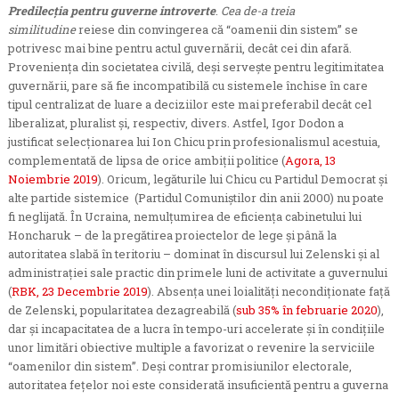
Predilecția pentru guverne introverte
.
Cea de-a treia
similitudine
reiese din convingerea că “oamenii din sistem” se
potrivesc mai bine pentru actul guvernării, decât cei din afară.
Proveniența din societatea civilă, deși servește pentru legitimitatea
guvernării, pare să fie incompatibilă cu sistemele închise în care
tipul centralizat de luare a deciziilor este mai preferabil decât cel
liberalizat, pluralist și, respectiv, divers. Astfel, Igor Dodon a
justificat selecționarea lui Ion Chicu prin profesionalismul acestuia,
complementată de lipsa de orice ambiții politice (
Agora, 13
Noiembrie 2019
). Oricum, legăturile lui Chicu cu Partidul Democrat și
alte partide sistemice (Partidul Comuniștilor din anii 2000) nu poate
fi neglijată. În Ucraina, nemulțumirea de eficiența cabinetului lui
Honcharuk – de la pregătirea proiectelor de lege și până la
autoritatea slabă în teritoriu – dominat în discursul lui Zelenski și al
administrației sale practic din primele luni de activitate a guvernului
(
RBK, 23 Decembrie 2019
). Absența unei loialități necondiționate față
de Zelenski, popularitatea dezagreabilă (
sub 35% în februarie 2020
),
dar și incapacitatea de a lucra în tempo-uri accelerate și în condițiile
unor limitări obiective multiple a favorizat o revenire la serviciile
“oamenilor din sistem”. Deși contrar promisiunilor electorale,
autoritatea fețelor noi este considerată insuficientă pentru a guverna