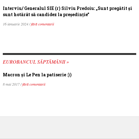
Interviu/ Generalul SIE (r) Silviu Predoiu: „Sunt pregătit și
sunt hotărât să candidez la președinție”
16 ianuarie 2024 /
fără comentarii
EUROBANCUL SĂPTĂMÂNII »
Macron şi Le Pen la patiserie :))
8 mai 2017 /
fără comentarii