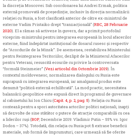
la discreția Moscovei. Sub coordonarea lui Andrei Ermak, politica
externă promovată de președinție, inclusiv în direcția normalizării
relației cu Rusia, a fost clasificată anterior de către ex-ministrul de
externe Vadim Pristaiko drept “tranzacțională” (
RBC, 28 Februarie
2020
). El a rămas să activeze în guvern, dar a primit portofoliul
viceprim-ministrului pentru integrarea europeană în locul afacerilor
externe, fiind îndepărtat instituțional de dosarul rusesc și respectiv
de “Acordurile de la Minsk”. De asemenea, restabilirea Ministerului
pentru Reintegrarea Teritoriilor, dezlipit de la Ministerul Afacerilor
pentru Veterani, resuscită ecourile cu privire la controversata
“formulă Steinmeier” (
Vezi articolul din Octombrie 2019
). În
contextul moldovenesc, normalizarea dialogului cu Rusia este
suprapusă cu integrarea europeană, iar amalgamul produs este
denumit “politică externă echilibrată”. La mod practic, necesitatea
balansării geopolitice este expusă direct în programul de guvernare
al cabinetului lui Ion Chicu (
Capit. 4, p. 2, pag. 5
). Relația cu Rusia
contează pentru a spori autoritatea actorilor politici naționali, inapți
să dezvolte de sine stătător o putere de atracție comparabilă cu cea
a liderilor ruși (
BOP
, Decembrie 2019: Vladimir Putin – 55% vs. Igor
Dodon – 37%). Totodată, din relația cu Rusia pot fi extrase beneficii
materiale, sub formă de împrumuturi, care urmează să fie oferite