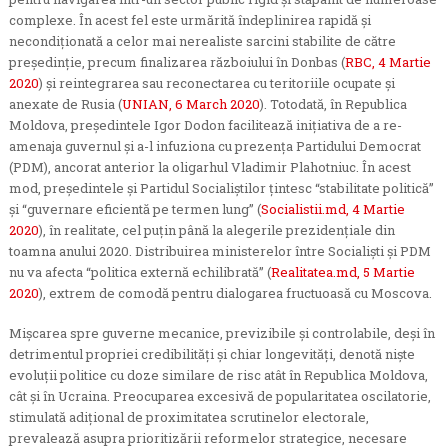
complexe. În acest fel este urmărită îndeplinirea rapidă și
necondiționată a celor mai nerealiste sarcini stabilite de către
președinție, precum finalizarea războiului în Donbas (
RBC, 4 Martie
2020
) și reintegrarea sau reconectarea cu teritoriile ocupate și
anexate de Rusia (
UNIAN, 6 March 2020
). Totodată, în Republica
Moldova, președintele Igor Dodon facilitează inițiativa de a re-
amenaja guvernul și a-l infuziona cu prezența Partidului Democrat
(PDM), ancorat anterior la oligarhul Vladimir Plahotniuc. În acest
mod, președintele și Partidul Socialiștilor țintesc “stabilitate politică”
și “guvernare eficientă pe termen lung” (
Socialistii.md, 4 Martie
2020
), în realitate, cel puțin până la alegerile prezidențiale din
toamna anului 2020. Distribuirea ministerelor între Socialiști și PDM
nu va afecta “politica externă echilibrată” (
Realitatea.md, 5 Martie
2020
), extrem de comodă pentru dialogarea fructuoasă cu Moscova.
Mișcarea spre guverne mecanice, previzibile și controlabile, deși în
detrimentul propriei credibilități și chiar longevități, denotă niște
evoluții politice cu doze similare de risc atât în Republica Moldova,
cât și în Ucraina. Preocuparea excesivă de popularitatea oscilatorie,
stimulată adițional de proximitatea scrutinelor electorale,
prevalează asupra prioritizării reformelor strategice, necesare