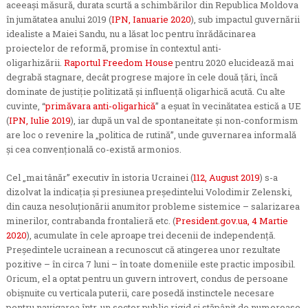
aceeași măsură, durata scurtă a schimbărilor din Republica Moldova
în jumătatea anului 2019 (
IPN, Ianuarie 2020
), sub impactul guvernării
idealiste a Maiei Sandu, nu a lăsat loc pentru înrădăcinarea
proiectelor de reformă, promise în contextul anti-
oligarhizării.
Raportul Freedom House
pentru 2020 elucidează mai
degrabă stagnare, decât progrese majore în cele două țări, încă
dominate de justiție politizată și influență oligarhică acută. Cu alte
cuvinte, “
primăvara anti-oligarhică
” a eșuat în vecinătatea estică a UE
(
IPN, Iulie 2019
), iar după un val de spontaneitate și non-conformism
are loc o revenire la „politica de rutină”, unde guvernarea informală
și cea convențională co-există armonios.
Cel „mai tânăr” executiv în istoria Ucrainei (
112, August 2019
) s-a
dizolvat la indicația și presiunea președintelui Volodimir Zelenski,
din cauza nesoluționării anumitor probleme sistemice – salarizarea
minerilor, contrabanda frontalieră etc. (
President.gov.ua, 4 Martie
2020
), acumulate în cele aproape trei decenii de independență.
Președintele ucrainean a recunoscut că atingerea unor rezultate
pozitive – în circa 7 luni – în toate domeniile este practic imposibil.
Oricum, el a optat pentru un guvern introvert, condus de persoane
obișnuite cu verticala puterii, care posedă instinctele necesare
pentru navigarea într-un sector public rigid și stăpânit de numeroase