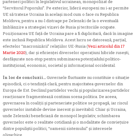
parteneri politici în legislativul ucrainean, monopolizat de
“Servitorul Poporului”. Pe exterior, liderii europeni nu i-ar permite
UE să trateze Ucraina în același mod cum o face cu Republica
Moldova, pentru a nu-l distrage pe Zelenski de la o eventuală
îmblânzire a strategiei vizavi de Rusia și teritoriile ocupate.
Poziționarea UE față de Ucraina pare a fi duplicitară, dacă în imagine
este inclusă Republica Moldova. Acest lucru se datorează, parțial,
efectelor “macronizării” relațiilor UE-Rusia (
Vezi articolul din 17
Martie 2020
), dar și eficienței diverselor operațiuni hibride rusești,
desfășurate non-stop pentru subminarea potențialului politico-
instituțional, economic, societal și informațional occidental.
În loc de concluzii…
Guvernele fluctuante nu constituie o situație
episodică, ci o tendință clară, pentru majoritatea guvernelor din
Europa de Est. Declinul partidelor vechi și popularizarea partidelor
reacționare fragmentează continuu scena politica. De aceea,
guvernarea în coaliții și parteneriate politice se propagă, iar riscul
guvernelor instabile devine inerent și inevitabil. Chiar și Ucraina,
unde Zelenski beneficiază de monopol legislativ, schimbarea
guvernelor este o realitate cotidiană și o modalitate de conviețuire
dintre populiștii politici, “oamenii sistemului” și interesele
oligarhice.