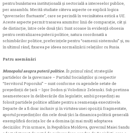
pentru bunăstarea instituțională și sectorială a intereselor publice,
per ansamblu. Merită studiate câteva aspecte ce explică logica
“guvernelor fluctuante”, care se perindă în vecinătatea estică a UE.
Aceste aspecte permit trasarea anumitor linii de comparație, cât și
de distincție, între cele două țări. Sunt scoase în evidență obsesia
pentru centralizarea puterii politice, natura coordonată a
schimbărilor politice, preferințele pentru “oamenii sistemului” și, nu
în ultimul rând, fixarea pe ideea normalizării relațiilor cu Rusia.
Patru asemănări
Monopolul asupra puterii politice.
În primul rând
, strategiile
partidelor de la guvernare – Partidul Socialiștilor și respectiv
“Servitorul Poporului” – sunt conforme cu agendele setate de
președinții de țară – Igor Dodon și Volodimir Zelenski. Sub pretinsa
neamestecare în deliberările din legislativ, ambii președinți au
folosit partidele politice afiliate pentru a reamenaja executivele.
Departe de a fi doar inclusiv și în virtutea unei opoziții fragmentate,
aportul președinților din cele două țări la dinamica politică generală
exemplifică dorința lor de a domina (și mai mult) adoptarea
deciziilor. Prin urmare, în Republica Moldova, guvernul Maiei Sandu