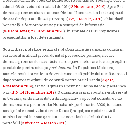
a fost răsturnat de votul de neîncredere condus de Socialiști, care a
adunat 63 de voturi din totalul de 101 (
12 Noiembrie, 2019
). Spre Est,
demisia premierului ucrainean Oleksii Honcharuk a fost susținută
de 353 de deputați din 411 prezenți (
DW, 3 Martie, 2020
), chiar dacă
benevolă, a fost orchestrată prin scurgeri de informație
(
WilsonCenter, 27 Februarie 2020
). În ambele cazuri, implicarea
președinților a fost determinantă.
Schimbări politice regizate
.
A doua zonă de tangență
constă în
caracterul artificial și coordonat al proceselor politice, în care
demisia premierilor sau răsturnarea guvernelor are loc cu pregătiri
prealabile pentru situația
post-factum
. În Republica Moldova,
numele noului premier a devenit cunoscută publicului următoarea zi
după votarea moțiunii de cenzură contra Maiei Sandu (
Agora, 13
Noiembrie 2019
), iar noul guvern a primit “lumină verde” peste încă
o zi (
IPN, 14 Noiembrie 2019
). O dinamică și mai sporită s-a observat
în Ucraina, unde majoritatea din legislativ a aprobat solicitarea de
demisionare a premierului Honcharuk pe 4 martie 2020, tot atunci
noul șef al executivului devine Denis Șmigal, care păstrează 6
miniștri vechi în noua garnitură a executivului, alcătuit din 17
portofolii (
KyivPost, 4 March 2020
).