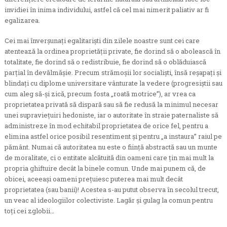
invidiei în inima individului, astfel că cel mai nimerit paliativ ar fi
egalizarea.
Cei mai înverșunați egalitariști din zilele noastre sunt cei care
atentează la ordinea proprietății private, fie dorind să o abolească în
totalitate, fie dorind să o redistribuie, fie dorind să o oblăduiască
parțial în devălmășie. Precum strămoșii lor socialiști, însă reșapați și
blindați cu diplome universitare vânturate la vedere (progresiștii sau
cum aleg să-și zică, precum fosta „roată motrice”), ar vrea ca
proprietatea privată să dispară sau să fie redusă la minimul necesar
unei supraviețuiri hedoniste, iar o autoritate în straie paternaliste să
administreze în mod echitabil proprietatea de orice fel, pentru a
elimina astfel orice posibil resentiment și pentru „a instaura” raiul pe
pământ. Numai că autoritatea nu este o ființă abstractă sau un munte
de moralitate, ci o entitate alcătuită din oameni care țin mai mult la
propria ghiftuire decât la binele comun. Unde mai punem că, de
obicei, aceeași oameni prețuiesc puterea mai mult decât
proprietatea (sau banii)! Acestea s-au putut observa în secolul trecut,
un veac al ideologiilor colectiviste. Lagăr și gulag la comun pentru
toți cei zglobii…