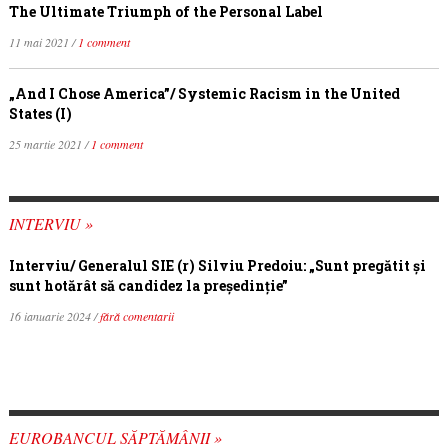
The Ultimate Triumph of the Personal Label
11 mai 2021 /
1 comment
„And I Chose America”/ Systemic Racism in the United
States (I)
25 martie 2021 /
1 comment
INTERVIU »
Interviu/ Generalul SIE (r) Silviu Predoiu: „Sunt pregătit și
sunt hotărât să candidez la președinție”
16 ianuarie 2024 /
fără comentarii
EUROBANCUL SĂPTĂMÂNII »