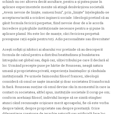
schimb nu cer altceva decât ascultare, pentru a-și putea pune în
aplicare experimentele menite să atingă desăvârșirea societală.
„Avem nevoie de liniște, oameni buni”, prin „liniște” înțelegându-se
acceptarea tacită a oricărei inginerii sociale. Ideologii pretind că au
găsit formula fericirii perpetue, fiind nevoie doar de a le acorda
încredere și pârghiile instituționale necesare pentru a-și pune în
aplicare planul. Nu este loc de nuanțe, căci fericirea perpetuă
presupune rații egale pentru toți. Adio personalitate sau diversitate!
Acești sofiști și iubitori ai abacului vor pretinde că au descoperit
formula de calcul pentru a distribui beatitudinea și bunăstarea
întregului sat global sau, după caz, uliței tribului pe care îl declară al
lor. Urmând precepte puse pe hârtie de Rousseau, neagă natura
umană și proprietatea privată, experiența înaintașilor și rânduiala
instituțională. Pe urmele faimosului filosof francez, ideologii
consideră că omul se naște imaculat și doar societatea îl transformă
în fiară. Rousseau susține că omul devine rău în momentul în care ia
contact cu societatea, altfel spus, instituțiile societale îl corup pe om;
conform aceluiași filosof, individul începe să se simtă stingher
atunci când recunoaște orișicare merit aproapelui, fie că este vorba
despre talent, despre proprietate sau despre prestanță. Orice
diferențiere creatoare de ierarhie naturală sau artificială face loc