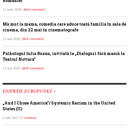
României
11 iunie 2026 /
fără comentarii
Mă mut la mama, comedia care aduce toată familia în sala de
cinema, din 22 mai în cinematografe
21 mai 2026 /
fără comentarii
Psihologul Iulia Buzan, invitată la „Dialoguri fără mască la
Teatrul Nottara”
11 mai 2026 /
fără comentarii
EN/FR/DE EUROPUNKT »
„And I Chose America”/ Systemic Racism in the United
States (II)
2 iulie 2021 /
1 comment