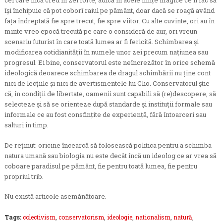
cei care încă cred în zei forte, adică în acele ființe magice ce îi fac să
își închipuie că pot coborî raiul pe pământ, doar dacă se roagă având
fața îndreptată fie spre trecut, fie spre viitor. Cu alte cuvinte, ori au în
minte vreo epocă trecută pe care o consideră de aur, ori vreun
scenariu futurist în care toată lumea ar fi fericită. Schimbarea și
modificarea cotidianității în numele unor zei precum națiunea sau
progresul. Ei bine, conservatorul este neîncrezător în orice schemă
ideologică deoarece schimbarea de dragul schimbării nu ține cont
nici de lecțiile și nici de avertismentele lui Clio. Conservatorul știe
că, în condiții de libertate, oamenii sunt capabili să (re)descopere, să
selecteze și să se orienteze după standarde și instituții formale sau
informale ce au fost consfințite de experiență, fără întoarceri sau
salturi în timp.
De reținut: oricine încearcă să folosească politica pentru a schimba
natura umană sau biologia nu este decât încă un ideolog ce ar vrea să
coboare paradisul pe pământ, fie pentru toată lumea, fie pentru
propriul trib.
Nu există articole asemănătoare.
Tags:
colectivism
,
conservatorism
,
ideologie
,
nationalism
,
natură
,