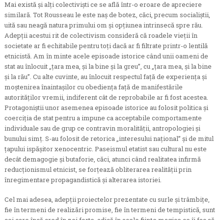
Mai există și alți colectiviști ce se află într-o eroare de apreciere
similară. Tot Rousseau le este naș de botez, căci, precum socialiștii,
uită sau neagă natura primului om și opțiunea intrinsecă spre rău.
Adepții acestui rit de colectivism consideră că roadele vieții în
societate ar fi echitabile pentru toți dacă ar fi filtrate printr-o lentilă
etnicistă. Am în minte acele episoade istorice când unii oameni de
stat au înlocuit „țara mea, și la bine și la greu”, cu „țara mea, și la bine
și la rău”. Cu alte cuvinte, au înlocuit respectul față de experiența și
moștenirea înaintașilor cu obediența față de manifestările
autorităților vremii, indiferent cât de reprobabile ar fi fost acestea.
Protagoniștii unor asemenea episoade istorice au folosit politica și
coerciția de stat pentru a impune ca acceptabile comportamente
individuale sau de grup ce contravin moralității, antropologiei și
bunului simț. S-au folosit de retorica „interesului național” și de mitul
țapului ispășitor xenocentric. Paseismul etatist sau cultural nu este
decât demagogie și butaforie, căci, atunci când realitatea infirmă
reducționismul etnicist, se forțează obliterarea realității prin
înregimentare propagandistică și alterarea istoriei.
Cel mai adesea, adepții proiectelor prezentate cu surle și trâmbițe,
fie în termeni de realizări promise, fie în termeni de tempistică, sunt