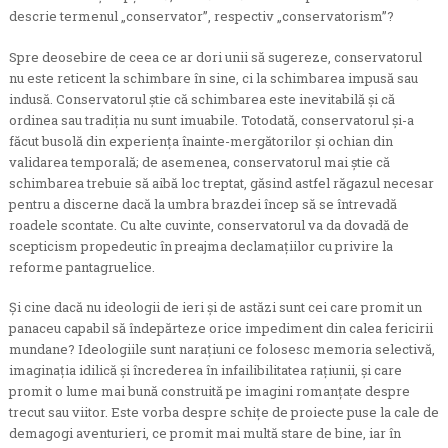
descrie termenul „conservator”, respectiv „conservatorism”?
Spre deosebire de ceea ce ar dori unii să sugereze, conservatorul
nu este reticent la schimbare în sine, ci la schimbarea impusă sau
indusă. Conservatorul știe că schimbarea este inevitabilă și că
ordinea sau tradiția nu sunt imuabile. Totodată, conservatorul și-a
făcut busolă din experiența înainte-mergătorilor și ochian din
validarea temporală; de asemenea, conservatorul mai știe că
schimbarea trebuie să aibă loc treptat, găsind astfel răgazul necesar
pentru a discerne dacă la umbra brazdei încep să se întrevadă
roadele scontate. Cu alte cuvinte, conservatorul va da dovadă de
scepticism propedeutic în preajma declamațiilor cu privire la
reforme pantagruelice.
Și cine dacă nu ideologii de ieri și de astăzi sunt cei care promit un
panaceu capabil să îndepărteze orice impediment din calea fericirii
mundane? Ideologiile sunt narațiuni ce folosesc memoria selectivă,
imaginația idilică și încrederea în infailibilitatea rațiunii, și care
promit o lume mai bună construită pe imagini romanțate despre
trecut sau viitor. Este vorba despre schițe de proiecte puse la cale de
demagogi aventurieri, ce promit mai multă stare de bine, iar în