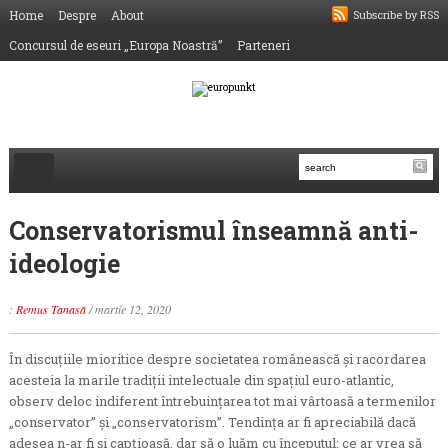
Home
Despre
About
Subscribe by RSS
Concursul de eseuri „Europa Noastră”
Parteneri
Conservatorismul înseamnă anti-
ideologie
:
Remus Tanasă
/
martie 12, 2020
În discuțiile mioritice despre societatea românească și racordarea
acesteia la marile tradiții intelectuale din spațiul euro-atlantic,
observ deloc indiferent întrebuințarea tot mai vârtoasă a termenilor
„conservator” și „conservatorism”. Tendința ar fi apreciabilă dacă
adesea n-ar fi și capțioasă, dar să o luăm cu începutul: ce ar vrea să