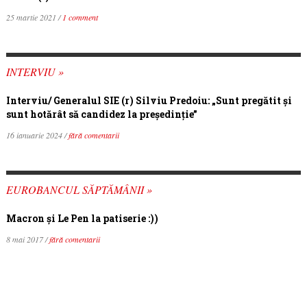
25 martie 2021 /
1 comment
INTERVIU »
Interviu/ Generalul SIE (r) Silviu Predoiu: „Sunt pregătit și
sunt hotărât să candidez la președinție”
16 ianuarie 2024 /
fără comentarii
EUROBANCUL SĂPTĂMÂNII »
Macron şi Le Pen la patiserie :))
8 mai 2017 /
fără comentarii