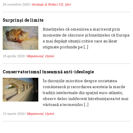
26 octombrie 2020
/
Instituții & Politici UE
,
Știri
Surprinși de limite
Bineînțeles că omenirea a mai trecut prin
momente de răscruce și bineînțeles că Europa
a mai depășit situații critice care au lăsat
stigmate profunde pe […]
16 aprilie 2020
/
Mapamond
,
Opinii
Conservatorismul înseamnă anti-ideologie
În discuțiile mioritice despre societatea
românească și racordarea acesteia la marile
tradiții intelectuale din spațiul euro-atlantic,
observ deloc indiferent întrebuințarea tot mai
vârtoasă a termenilor […]
12 martie 2020
/
Mapamond
,
Opinii