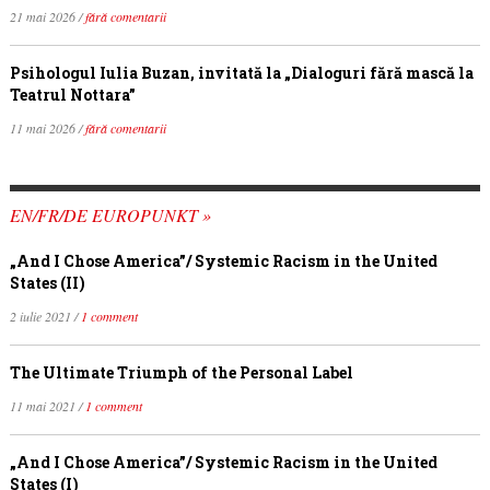
21 mai 2026 /
fără comentarii
Psihologul Iulia Buzan, invitată la „Dialoguri fără mască la
Teatrul Nottara”
11 mai 2026 /
fără comentarii
EN/FR/DE EUROPUNKT »
„And I Chose America”/ Systemic Racism in the United
States (II)
2 iulie 2021 /
1 comment
The Ultimate Triumph of the Personal Label
11 mai 2021 /
1 comment
„And I Chose America”/ Systemic Racism in the United
States (I)