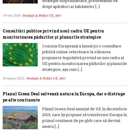
strategie surprinzătoare, prezentându-se
drept apărători ai habitatelor […]
19 mai 2026
/
Instituții & Politici UE
,
Știri
Consultări publice privind noul cadru UE pentru
monitorizarea pădurilor și planurile strategice
Comisia Europeană a lansat joi o consultare
publică online referitoare la viitoarea
propunere legislativă privind un nou cadru al
UE pentru monitorizarea pădurilor și planurile
strategice, așa cum […]
29 august 2022
/
Instituții & Politici UE
,
Știri
Planul Green Deal salvează natura în Europa, dar o distruge
pe alte continente
Planul Green Deal anunțat de UE în decembrie
2019, care își propune să transforme Europa în
primul continent de pe glob care să devină
neutru […]