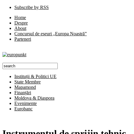
Subscribe by RSS
Home
Despre
About
Concursul de eseuri „Europa Noastră”
Parteneri
Instituții & Politici UE
State Membre
Mapamond
Finanțări
Moldova & Diaspora
Evenimente
Eurobanc
Instrumentul de sprijin tehnic