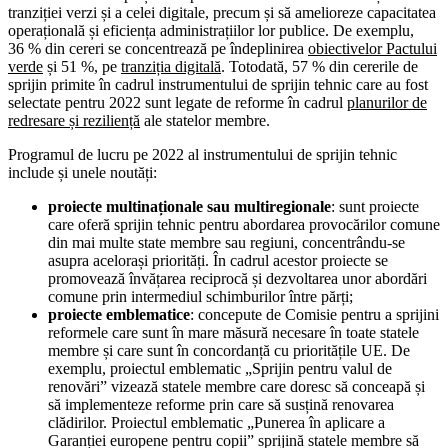
tranziției verzi și a celei digitale, precum și să amelioreze capacitatea
operațională și eficiența administrațiilor lor publice. De exemplu,
36 % din cereri se concentrează pe îndeplinirea
obiectivelor Pactului
verde
și 51 %, pe
tranziția digitală
. Totodată, 57 % din cererile de
sprijin primite în cadrul instrumentului de sprijin tehnic care au fost
selectate pentru 2022 sunt legate de reforme în cadrul
planurilor de
redresare și reziliență
ale statelor membre.
Programul de lucru pe 2022 al instrumentului de sprijin tehnic
include și unele noutăți:
proiecte multinaționale sau multiregionale
: sunt proiecte
care oferă sprijin tehnic pentru abordarea provocărilor comune
din mai multe state membre sau regiuni, concentrându-se
asupra acelorași priorități. În cadrul acestor proiecte se
promovează învățarea reciprocă și dezvoltarea unor abordări
comune prin intermediul schimburilor între părți;
proiecte emblematice
: concepute de Comisie pentru a sprijini
reformele care sunt în mare măsură necesare în toate statele
membre și care sunt în concordanță cu prioritățile UE. De
exemplu, proiectul emblematic „Sprijin pentru valul de
renovări” vizează statele membre care doresc să conceapă și
să implementeze reforme prin care să susțină renovarea
clădirilor. Proiectul emblematic „Punerea în aplicare a
Garanției europene pentru copii” sprijină statele membre să