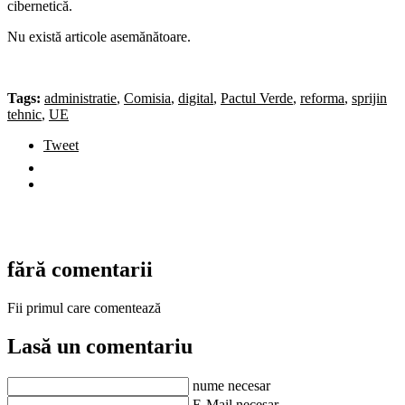
cibernetică.
Nu există articole asemănătoare.
Tags:
administratie
,
Comisia
,
digital
,
Pactul Verde
,
reforma
,
sprijin
tehnic
,
UE
Tweet
fără comentarii
Fii primul care comentează
Lasă un comentariu
nume necesar
E-Mail necesar