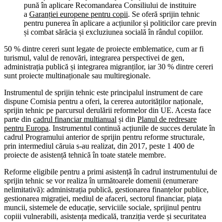
pună în aplicare Recomandarea Consiliului de instituire
a
Garanției europene pentru copii
. Se oferă sprijin tehnic
pentru punerea în aplicare a acțiunilor și politicilor care previn
și combat sărăcia și excluziunea socială în rândul copiilor.
50 % dintre cereri sunt legate de proiecte emblematice, cum ar fi
turismul, valul de renovări, integrarea perspectivei de gen,
administrația publică și integrarea migranților, iar 30 % dintre cereri
sunt proiecte multinaționale sau multiregionale.
Instrumentul de sprijin tehnic este principalul instrument de care
dispune Comisia pentru a oferi, la cererea autorităților naționale,
sprijin tehnic pe parcursul derulării reformelor din UE. Acesta face
parte din
cadrul financiar multianual
și din
Planul de redresare
pentru Europa
. Instrumentul continuă acțiunile de succes derulate în
cadrul Programului anterior de sprijin pentru reforme structurale,
prin intermediul căruia s-au realizat, din 2017, peste 1 400 de
proiecte de asistență tehnică în toate statele membre.
Reforme eligibile pentru a primi asistență în cadrul instrumentului de
sprijin tehnic se vor realiza în următoarele domenii (enumerare
nelimitativă): administrația publică, gestionarea finanțelor publice,
gestionarea migrației, mediul de afaceri, sectorul financiar, piața
muncii, sistemele de educație, serviciile sociale, sprijinul pentru
copiii vulnerabili, asistența medicală, tranziția verde și securitatea