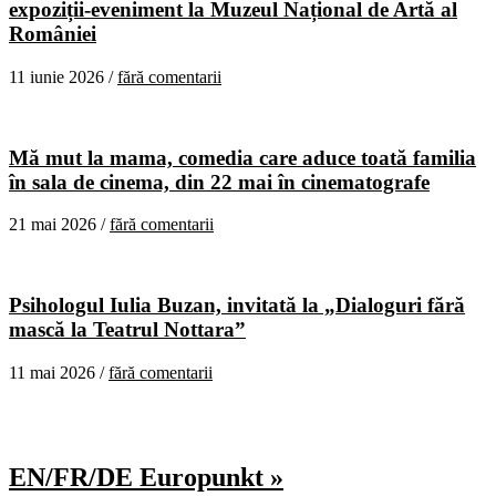
expoziții-eveniment la Muzeul Național de Artă al
României
11 iunie 2026 /
fără comentarii
Mă mut la mama, comedia care aduce toată familia
în sala de cinema, din 22 mai în cinematografe
21 mai 2026 /
fără comentarii
Psihologul Iulia Buzan, invitată la „Dialoguri fără
mască la Teatrul Nottara”
11 mai 2026 /
fără comentarii
EN/FR/DE Europunkt »