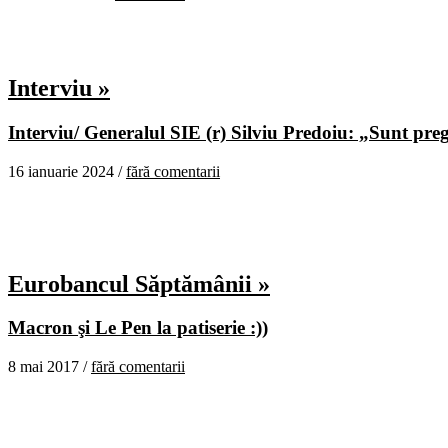
Interviu »
Interviu/ Generalul SIE (r) Silviu Predoiu: „Sunt pregă
16 ianuarie 2024 /
fără comentarii
Eurobancul Săptămânii »
Macron şi Le Pen la patiserie :))
8 mai 2017 /
fără comentarii