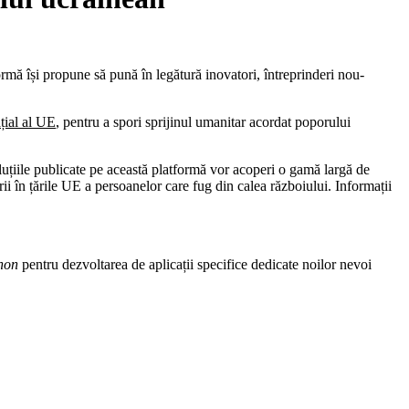
rmă își propune să pună în legătură inovatori, întreprinderi nou-
țial al UE
, pentru a spori sprijinul umanitar acordat poporului
oluțiile publicate pe această platformă vor acoperi o gamă largă de
rii în țările UE a persoanelor care fug din calea războiului. Informații
hon
pentru dezvoltarea de aplicații specifice dedicate noilor nevoi