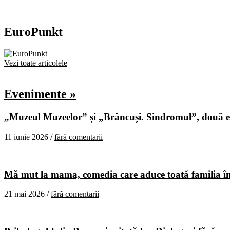
EuroPunkt
Vezi toate articolele
Evenimente »
„Muzeul Muzeelor” și „Brâncuși. Sindromul”, două ex
11 iunie 2026 /
fără comentarii
Mă mut la mama, comedia care aduce toată familia în
21 mai 2026 /
fără comentarii