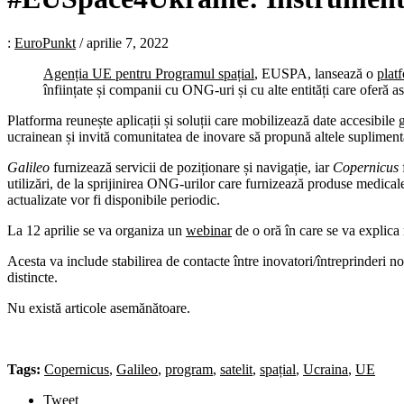
:
EuroPunkt
/
aprilie 7, 2022
Agenția UE pentru Programul spațial
, EUSPA, lansează o
plat
înființate și companii cu ONG-uri și cu alte entități care oferă as
Platforma reunește aplicații și soluții care mobilizează date accesibile 
ucrainean și invită comunitatea de inovare să propună altele supliment
Galileo
furnizează servicii de poziționare și navigație, iar
Copernicus
utilizări, de la sprijinirea ONG-urilor care furnizează produse medicale 
actualizate vor fi disponibile periodic.
La 12 aprilie se va organiza un
webinar
de o oră în care se va explica m
Acesta va include stabilirea de contacte între inovatori/întreprinderi n
distincte.
Nu există articole asemănătoare.
Tags:
Copernicus
,
Galileo
,
program
,
satelit
,
spațial
,
Ucraina
,
UE
Tweet