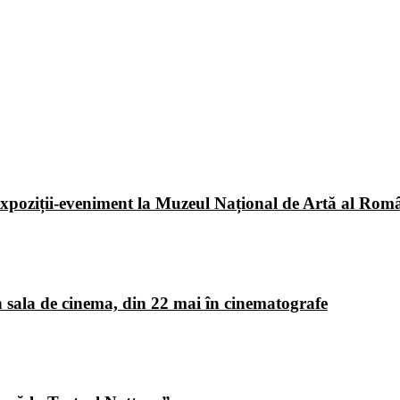
poziții-eveniment la Muzeul Național de Artă al Româ
 sala de cinema, din 22 mai în cinematografe