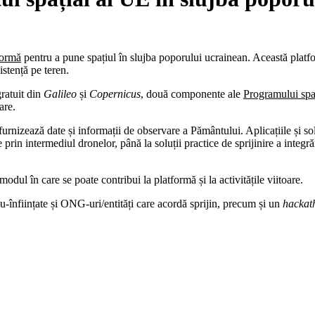
formă
pentru a pune spațiul în slujba poporului ucrainean. Această platfo
istență pe teren.
gratuit din
Galileo
și
Copernicus
, două componente ale
Programului spa
are.
furnizează date și informații de observare a Pământului. Aplicațiile și s
prin intermediul dronelor, până la soluții practice de sprijinire a integră
odul în care se poate contribui la platformă și la activitățile viitoare.
ou-înființate și ONG-uri/entități care acordă sprijin, precum și un
hackat