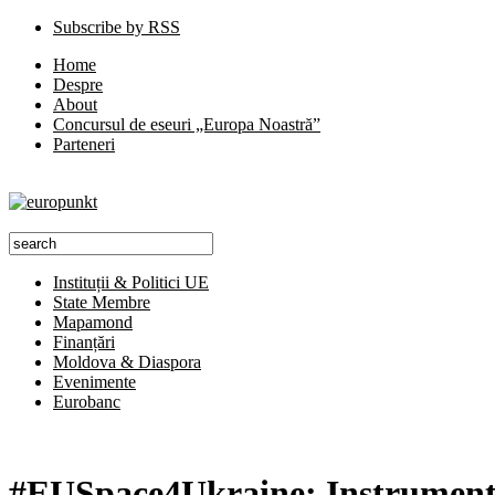
Subscribe by RSS
Home
Despre
About
Concursul de eseuri „Europa Noastră”
Parteneri
Instituții & Politici UE
State Membre
Mapamond
Finanțări
Moldova & Diaspora
Evenimente
Eurobanc
#EUSpace4Ukraine: Instrumentul