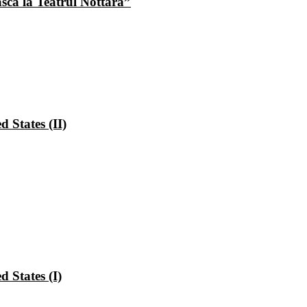
ască la Teatrul Nottara”
 States (II)
 States (I)