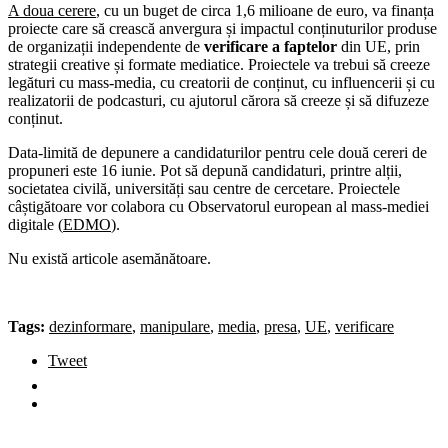
A doua cerere
, cu un buget de circa 1,6 milioane de euro, va finanța
proiecte care să crească anvergura și impactul conținuturilor produse
de organizații independente de
verificare a faptelor
din UE, prin
strategii creative și formate mediatice. Proiectele va trebui să creeze
legături cu mass-media, cu creatorii de conținut, cu influencerii și cu
realizatorii de podcasturi, cu ajutorul cărora să creeze și să difuzeze
conținut.
Data-limită de depunere a candidaturilor pentru cele două cereri de
propuneri este 16 iunie. Pot să depună candidaturi, printre alții,
societatea civilă, universități sau centre de cercetare. Proiectele
câștigătoare vor colabora cu Observatorul european al mass-mediei
digitale (
EDMO
).
Nu există articole asemănătoare.
Tags:
dezinformare
,
manipulare
,
media
,
presa
,
UE
,
verificare
Tweet