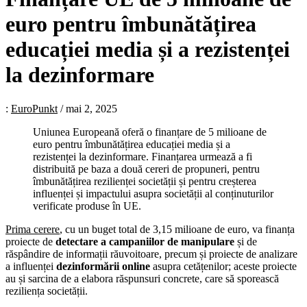
euro pentru îmbunătățirea
educației media și a rezistenței
la dezinformare
:
EuroPunkt
/
mai 2, 2025
Uniunea Europeană oferă o finanțare de 5 milioane de
euro pentru îmbunătățirea educației media și a
rezistenței la dezinformare. Finanțarea urmează a fi
distribuită pe baza a două cereri de propuneri, pentru
îmbunătățirea rezilienței societății și pentru creșterea
influenței și impactului asupra societății al conținuturilor
verificate produse în UE.
Prima cerere
, cu un buget total de 3,15 milioane de euro, va finanța
proiecte de
detectare a campaniilor de manipulare
și de
răspândire de informații răuvoitoare, precum și proiecte de analizare
a influenței
dezinformării online
asupra cetățenilor; aceste proiecte
au și sarcina de a elabora răspunsuri concrete, care să sporească
reziliența societății.