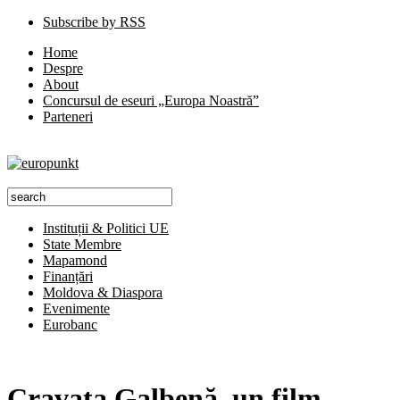
Subscribe by RSS
Home
Despre
About
Concursul de eseuri „Europa Noastră”
Parteneri
Instituții & Politici UE
State Membre
Mapamond
Finanțări
Moldova & Diaspora
Evenimente
Eurobanc
Cravata Galbenă, un film