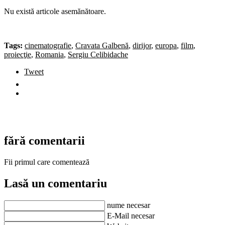
Nu există articole asemănătoare.
Tags:
cinematografie
,
Cravata Galbenă
,
dirijor
,
europa
,
film
,
proiecţie
,
Romania
,
Sergiu Celibidache
Tweet
fără comentarii
Fii primul care comentează
Lasă un comentariu
nume necesar
E-Mail necesar