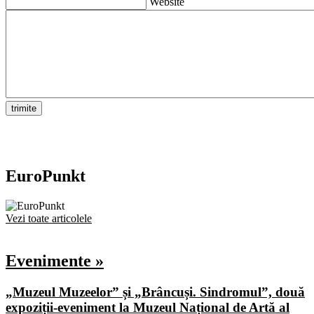
Website
EuroPunkt
Vezi toate articolele
Evenimente »
„Muzeul Muzeelor” și „Brâncuși. Sindromul”, două
expoziții-eveniment la Muzeul Național de Artă al