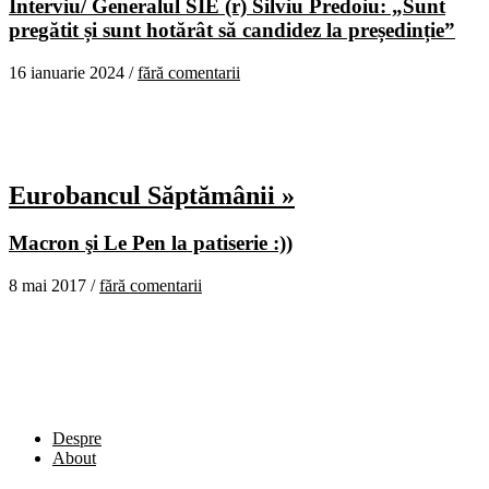
Interviu/ Generalul SIE (r) Silviu Predoiu: „Sunt
pregătit și sunt hotărât să candidez la președinție”
16 ianuarie 2024 /
fără comentarii
Eurobancul Săptămânii »
Macron şi Le Pen la patiserie :))
8 mai 2017 /
fără comentarii
Despre
About