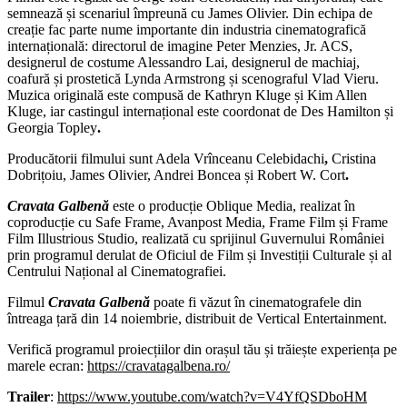
semnează și scenariul împreună cu James Olivier. Din echipa de
creație fac parte nume importante din industria cinematografică
internațională: directorul de imagine Peter Menzies, Jr. ACS,
designerul de costume Alessandro Lai, designerul de machiaj,
coafură și prostetică Lynda Armstrong și scenograful Vlad Vieru.
Muzica originală este compusă de Kathryn Kluge și Kim Allen
Kluge, iar castingul internațional este coordonat de Des Hamilton și
Georgia Topley
.
Producătorii filmului sunt Adela Vrînceanu Celebidachi
,
Cristina
Dobrițoiu, James Olivier, Andrei Boncea și Robert W. Cort
.
Cravata Galbenă
este o producție Oblique Media, realizat în
coproducție cu Safe Frame, Avanpost Media, Frame Film și Frame
Film Illustrious Studio, realizată cu sprijinul Guvernului României
prin programul derulat de Oficiul de Film și Investiții Culturale și al
Centrului Național al Cinematografiei.
Filmul
Cravata Galbenă
poate fi văzut în cinematografele din
întreaga țară din 14 noiembrie, distribuit de Vertical Entertainment.
Verifică programul proiecțiilor din orașul tău și trăiește experiența pe
marele ecran:
https://cravatagalbena.ro/
Trailer
:
https://www.youtube.com/watch?v=V4YfQSDboHM