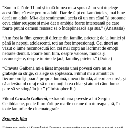
“Sunt o fată de 11 ani și toată lumea mi-a spus că nu voi înțelege
acest film, că este pentru adulți. Dar de fapt eu l-am înțeles, mai bine
decât un adult. Mi-a dat sentimentul acela că un om când își propune
ceva chiar reușește și mi-a dat o ambiție foarte interesantă pe care
foarte puțini oameni reușesc să o îndeplinească așa sus.” (Anastasia)
“Am fost la film generații diferite din familie, prieteni; de la bunici și
până la nepoții adolescenți, toți au fost impresionați. Cei tineri au
văzut o lume necunoscută lor, cei mai copți au lăcrimat de emoții
netrăite demult. Foarte bun film, despre valoare, muncă și
recunoaștere, despre iubire de țară, familie, prieteni.” (Doina)
“Cravata Galbenă mi-a lăsat impresia unei povești care nu se
grăbește să strige, ci alege să șoptească. Filmul mi-a amintit că
fiecare om își poartă propria lumină, uneori timidă, alteori ascunsă, și
că adevăratul curaj e să nu renunți la ea chiar și atunci când lumea
pare să se stingă în jur.” (Christopher R.)
Filmul
Cravata Galbenă
, extraordinara poveste a lui Sergiu
Celibidache, poate fi urmărit pe marile ecrane din întreaga țară, în
toate lanțurile de cinematografe.
Synopsis film