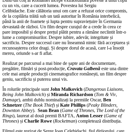
Dintr-un colț al României începe extraordinara poveste a unui copil
cu un vis, care a cucerit lumea. Povestea lui Sergiu
Celibidache. Este călătoria unui om care a refuzat orice compromis,
de la copilăria trăită sub un tată autoritar în România interbelică,
până la anii de foamete și lupta pentru supraviețuire în Germania
devastată de război. Un film despre curajul de a crede în ceea ce
pare imposibil și despre prețul plătit pentru a rămâne neclintit într-o
lume a compromisurilor. Despre iubire, adevăr, integritate și
sacrificiu. Despre succesul care nu înseamnă nimic fără acceptarea și
recunoașterea celor dragi. Și despre dorul de acasă, care l-a însoțit
mereu, oriunde s-ar fi aflat.
Realizat pe parcursul a mai bine de șapte ani de documentare,
pregătire, filmări și post-producție,
Cravata Galbenă
este una dintre
cele mai ample producții cinematografice românești, un film despre
geniu, sacrificiu și puterea unui vis.
În rolurile principale sunt
John Malkovich
(
Dangerous Liaisons
,
Being John Malkovich
) și
Miranda Richardson
(
Tom & Viv
,
Damage
), ambii dublu nominalizați la premiile Oscar,
Ben
Schnetzer
(
The Book Thief
) și
Kate Phillips
(
Peaky Blinders,
Downton Abbey
).
Sean Bean
(
Game of Thrones
,
The Lord of the
Rings
), laureat al două premii BAFTA,
Anton Lesser
(
Game of
Thrones
) și
Charlie Rowe
(
Rocketman
) completează distribuția.
Filmul este regizat de Serge Ioan Celebidachi, fiul dirijorului, care