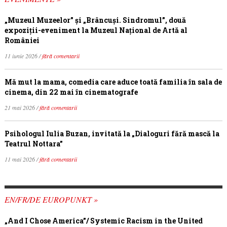
„Muzeul Muzeelor” și „Brâncuși. Sindromul”, două
expoziții-eveniment la Muzeul Național de Artă al
României
11 iunie 2026 /
fără comentarii
Mă mut la mama, comedia care aduce toată familia în sala de
cinema, din 22 mai în cinematografe
21 mai 2026 /
fără comentarii
Psihologul Iulia Buzan, invitată la „Dialoguri fără mască la
Teatrul Nottara”
11 mai 2026 /
fără comentarii
EN/FR/DE EUROPUNKT »
„And I Chose America”/ Systemic Racism in the United