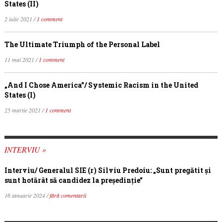
States (II)
2 iulie 2021 /
1 comment
The Ultimate Triumph of the Personal Label
11 mai 2021 /
1 comment
„And I Chose America”/ Systemic Racism in the United
States (I)
25 martie 2021 /
1 comment
INTERVIU »
Interviu/ Generalul SIE (r) Silviu Predoiu: „Sunt pregătit și
sunt hotărât să candidez la președinție”
16 ianuarie 2024 /
fără comentarii