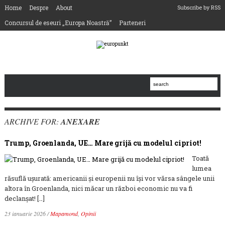
Home
Despre
About
Subscribe by RSS
Concursul de eseuri „Europa Noastră”
Parteneri
ARCHIVE FOR:
ANEXARE
Trump, Groenlanda, UE… Mare grijă cu modelul cipriot!
Toată
lumea
răsuflă ușurată: americanii și europenii nu își vor vărsa sângele unii
altora în Groenlanda, nici măcar un război economic nu va fi
declanșat! […]
23 ianuarie 2026
/
Mapamond
,
Opinii