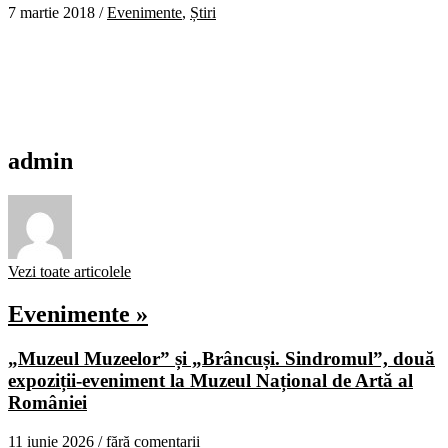
7 martie 2018
/
Evenimente
,
Știri
admin
Vezi toate articolele
Evenimente »
„Muzeul Muzeelor” și „Brâncuși. Sindromul”, două
expoziții-eveniment la Muzeul Național de Artă al
României
11 iunie 2026 /
fără comentarii