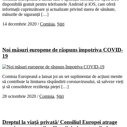
disponibilă gratuit pentru telefoanele Android și iOS, care oferă
informații cuprinzătoare și actualizate privind starea de sănătate,
măsurile de siguranță […]
14 decembrie 2020
/
Comisia
,
Știri
Noi măsuri europene de răspuns împotriva COVID-
19
Comisia Europeană a lansat joi un set suplimentar de acțiuni menite
să contribuie la limitarea răspândirii coronavirusului, să salveze vieți
și să consolideze reziliența pieței […]
28 octombrie 2020
/
Comisia
,
Știri
Dreptul la viață privată/ Consiliul Europei atrage