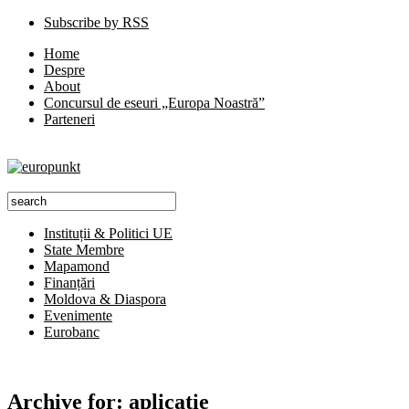
Subscribe by RSS
Home
Despre
About
Concursul de eseuri „Europa Noastră”
Parteneri
Instituții & Politici UE
State Membre
Mapamond
Finanțări
Moldova & Diaspora
Evenimente
Eurobanc
Archive for:
aplicaţie