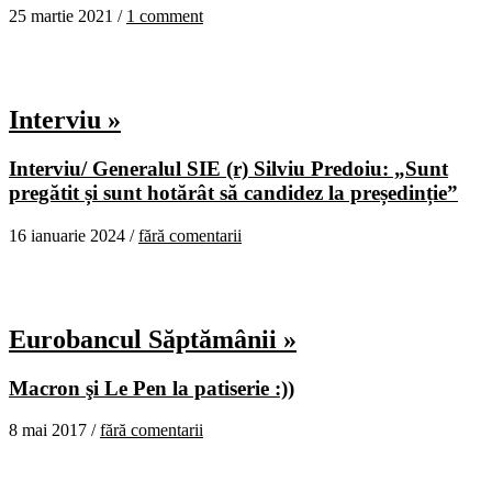
25 martie 2021 /
1 comment
Interviu »
Interviu/ Generalul SIE (r) Silviu Predoiu: „Sunt
pregătit și sunt hotărât să candidez la președinție”
16 ianuarie 2024 /
fără comentarii
Eurobancul Săptămânii »
Macron şi Le Pen la patiserie :))
8 mai 2017 /
fără comentarii