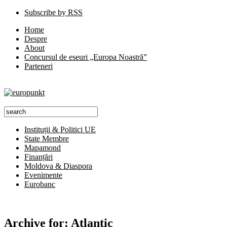
Subscribe by RSS
Home
Despre
About
Concursul de eseuri „Europa Noastră”
Parteneri
Instituții & Politici UE
State Membre
Mapamond
Finanțări
Moldova & Diaspora
Evenimente
Eurobanc
Archive for:
Atlantic