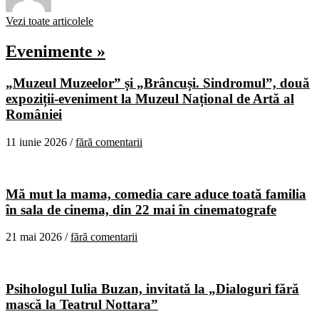
Vezi toate articolele
Evenimente »
„Muzeul Muzeelor” și „Brâncuși. Sindromul”, două
expoziții-eveniment la Muzeul Național de Artă al
României
11 iunie 2026 /
fără comentarii
Mă mut la mama, comedia care aduce toată familia
în sala de cinema, din 22 mai în cinematografe
21 mai 2026 /
fără comentarii
Psihologul Iulia Buzan, invitată la „Dialoguri fără
mască la Teatrul Nottara”