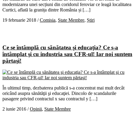
modernizarea unei secțiuni din coridorul feroviar ce leagă localitatea
Curtici, aflată la granița dintre România și […]
19 februarie 2018
/
Comisia
,
State Membre
,
Știri
Ce se întâmplă cu sănătatea şi educaţia? Ce s-a
întâmplat şi cu industria sau CFR-ul! Iar noi suntem
părtaşi!
În ultimul timp, dezbaterea publică s-a concentrat mai mult decât
oricând asupra sănătăţii şi educaţiei. Dincolo de scandalurile
pasagere privind contractul x sau contractul y […]
2 iunie 2016
/
Opinii
,
State Membre