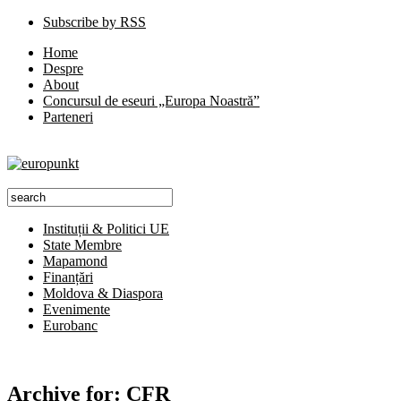
Subscribe by RSS
Home
Despre
About
Concursul de eseuri „Europa Noastră”
Parteneri
Instituții & Politici UE
State Membre
Mapamond
Finanțări
Moldova & Diaspora
Evenimente
Eurobanc
Archive for:
CFR