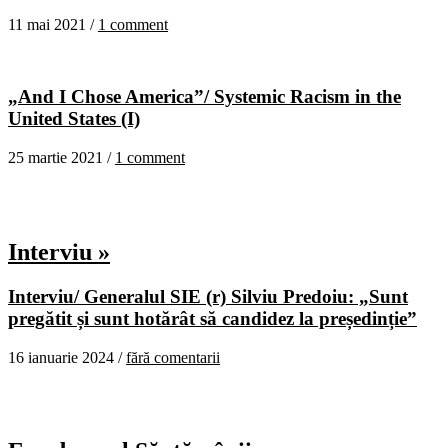
11 mai 2021 /
1 comment
„And I Chose America”/ Systemic Racism in the
United States (I)
25 martie 2021 /
1 comment
Interviu »
Interviu/ Generalul SIE (r) Silviu Predoiu: „Sunt
pregătit și sunt hotărât să candidez la președinție”
16 ianuarie 2024 /
fără comentarii