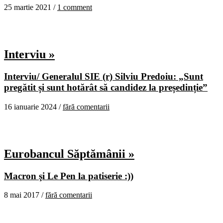
25 martie 2021 /
1 comment
Interviu »
Interviu/ Generalul SIE (r) Silviu Predoiu: „Sunt
pregătit și sunt hotărât să candidez la președinție”
16 ianuarie 2024 /
fără comentarii
Eurobancul Săptămânii »
Macron şi Le Pen la patiserie :))
8 mai 2017 /
fără comentarii