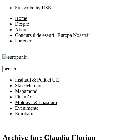
Subscribe by RSS
Home
Despre
About
Concursul de eseuri „Europa Noastră”
Parteneri
Instituții & Politici UE
State Membre
Mapamond
Finanțări
Moldova & Diaspora
Evenimente
Eurobanc
Archive for:
Claudiu Florian