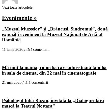
Vezi toate articolele
Evenimente »
„Muzeul Muzeelor” și „Brâncuși. Sindromul”, două
expoziții-eveniment la Muzeul Național de Artă al
României
11 iunie 2026 /
fără comentarii
Mă mut la mama, comedia care aduce toată familia
în sala de cinema, din 22 mai în cinematografe
21 mai 2026 /
fără comentarii
Psihologul Iulia Buzan, invitată la „Dialoguri fără
mască la Teatrul Nottara”