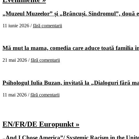
„Muzeul Muzeelor” și „Brâncuși. Sindromul”, două ex
11 iunie 2026 /
fără comentarii
Mă mut la mama, comedia care aduce toată familia în
21 mai 2026 /
fără comentarii
Psihologul Iulia Buzan, invitată la „Dialoguri fără m
11 mai 2026 /
fără comentarii
EN/FR/DE Europunkt »
„And I Chose America”/ Systemic Racism in the United