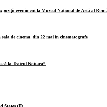
poziții-eveniment la Muzeul Național de Artă al Româ
 sala de cinema, din 22 mai în cinematografe
ască la Teatrul Nottara”
 States (II)