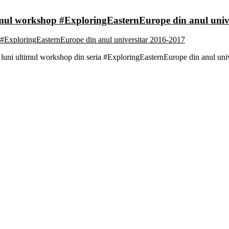
Ultimul workshop #ExploringEasternEurope din anul uni
at luni ultimul workshop din seria #ExploringEasternEurope din anul uni