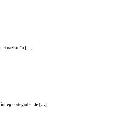
iei naziste în […]
u întreg cortegiul ei de […]