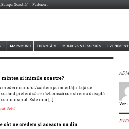
 „Europa Noastră”
Parteneri
RE
MAPAMOND
FINANȚĂRI
MOLDOVA & DIASPORA
EVENIMENT
ADM
 mintea și inimile noastre?
e a modernismului/contemporaneității față de
 curând preferă să se războiască cu extrema dreaptă
cu comunismul. Este mai […]
Vezi
ond
,
Opinii
EVE
pe cât ne credem și aceasta nu din