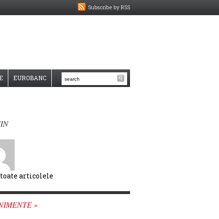
Subscribe by RSS
E
EUROBANC
IN
 toate articolele
NIMENTE »