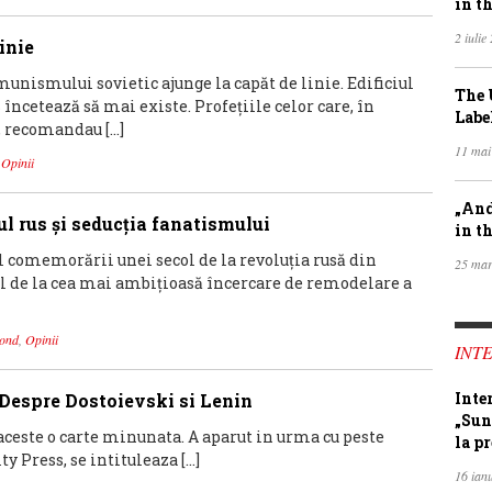
in th
2 iulie
inie
munismului sovietic ajunge la capăt de linie. Edificiul
The 
încetează să mai existe. Profeţiile celor care, în
Labe
 recomandau […]
11 mai
,
Opinii
„And
l rus şi seducţia fanatismului
in th
ul comemorării unei secol de la revoluţia rusă din
25 mar
l de la cea mai ambiţioasă încercare de remodelare a
ond
,
Opinii
INTE
Inte
 Despre Dostoievski si Lenin
„Sun
ceste o carte minunata. A aparut in urma cu peste
la pr
y Press, se intituleaza […]
16 ian