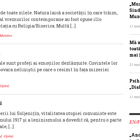
„Muz
Sind
de toate zilele. Natura laică a societății în care trăim,
Muze
 al vremurilor contemporane au fost opuse illo
lația cu Religia/Biserica. Multă […]
11 iun
e Membre
Mă m
toat
ă
mai 
ale sunt profeţi ai emoţiilor dezlănţuite. Cuvintele lor
21 mai
povara neliniştii pe care o resimt în faţa mizeriei
Psih
Opinii
„Dia
11 mai
i
erii lui Soljeniţîn, vitalitatea utopiei comuniste este
nului 1917 şi a leninismului a dovedit că, pentru o parte
EN/
le, […]
„And
d
,
Opinii