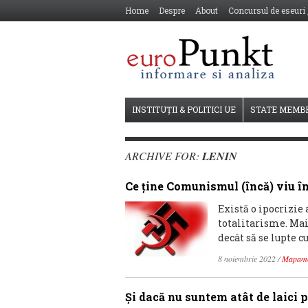
Home
Despre
About
Concursul de eseuri
INSTITUȚII & POLITICI UE
STATE MEMB
ARCHIVE FOR:
LENIN
Ce ține Comunismul (încă) viu în
Există o ipocrizi
totalitarisme. Mai
decât să se lupte 
8 noiembrie 2022
/
Mapam
Și dacă nu suntem atât de laici 