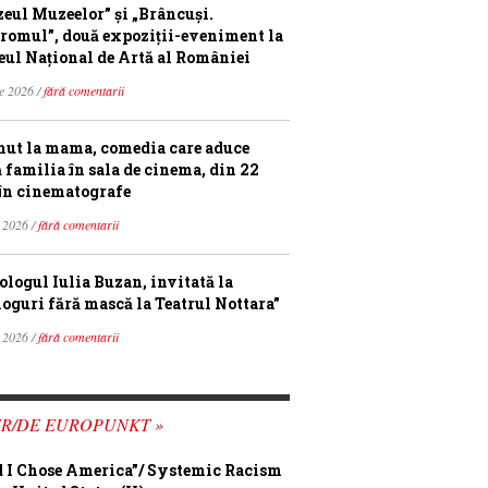
eul Muzeelor” și „Brâncuși.
romul”, două expoziții-eveniment la
ul Național de Artă al României
ie 2026 /
fără comentarii
ut la mama, comedia care aduce
ă familia în sala de cinema, din 22
în cinematografe
 2026 /
fără comentarii
ologul Iulia Buzan, invitată la
loguri fără mască la Teatrul Nottara”
 2026 /
fără comentarii
FR/DE EUROPUNKT »
 I Chose America”/ Systemic Racism