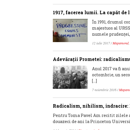
1917, facerea lumii. La capăt de l
În 1991, drumul co
majestuos al URSS 
numele prudenţei,
12 iulie 2017
/
Mapamond
Adevăraţii Prometei: radicalismu
Anul 2017 va fi an
octombrie, un seco
[…]
7 noiembrie 2016
/
Mapam
Radicalism, nihilism, indracire:
Pentru Toma Pavel Am recitit zilele a
douazeci de ani la Princeton Universit