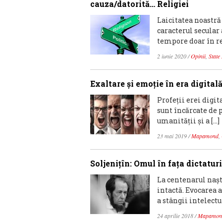
cauza/datorită… Religiei
Laicitatea noastră 
caracterul secular
tempore doar în re
2 iunie 2020
/
Opinii
,
Stat
Exaltare şi emoţie în era digital
Profeţii erei digit
sunt încărcate de 
umanităţii şi a […]
23 mai 2019
/
Mapamond
,
Soljeniţîn: Omul în faţa dictaturi
La centenarul naşt
intactă. Evocarea a
a stângii intelectua
24 aprilie 2018
/
Mapamon