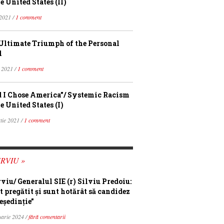
e United States (II)
 2021 /
1 comment
Ultimate Triumph of the Personal
l
 2021 /
1 comment
 I Chose America”/ Systemic Racism
e United States (I)
tie 2021 /
1 comment
RVIU »
rviu/ Generalul SIE (r) Silviu Predoiu:
t pregătit și sunt hotărât să candidez
eședinție”
uarie 2024 /
fără comentarii