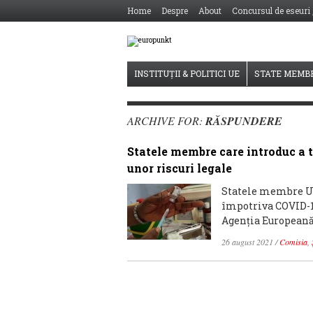
Home
Despre
About
Concursul de eseuri
INSTITUȚII & POLITICI UE
STATE MEMB
ARCHIVE FOR:
RĂSPUNDERE
Statele membre care introduc a 
unor riscuri legale
Statele membre UE 
împotriva COVID-19
Agenția Europeană 
26 august 2021
/
Comisia
,