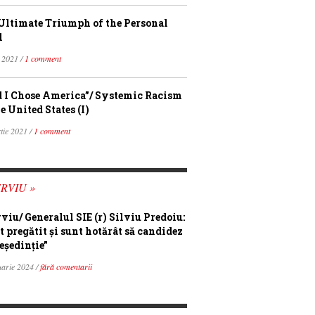
Ultimate Triumph of the Personal
l
 2021 /
1 comment
 I Chose America”/ Systemic Racism
e United States (I)
tie 2021 /
1 comment
RVIU »
rviu/ Generalul SIE (r) Silviu Predoiu:
t pregătit și sunt hotărât să candidez
eședinție”
uarie 2024 /
fără comentarii