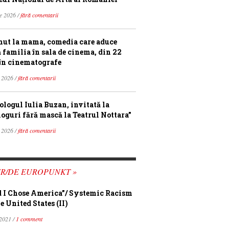
ie 2026 /
fără comentarii
ut la mama, comedia care aduce
ă familia în sala de cinema, din 22
în cinematografe
 2026 /
fără comentarii
ologul Iulia Buzan, invitată la
loguri fără mască la Teatrul Nottara”
 2026 /
fără comentarii
FR/DE EUROPUNKT »
 I Chose America”/ Systemic Racism
e United States (II)
 2021 /
1 comment