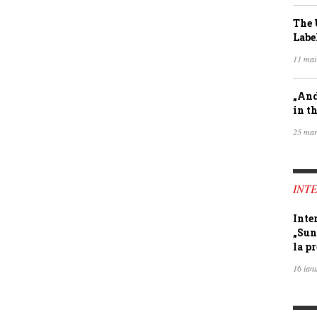
The 
Labe
11 mai
„And
in th
25 mar
INTE
Inte
„Sun
la pr
16 ian