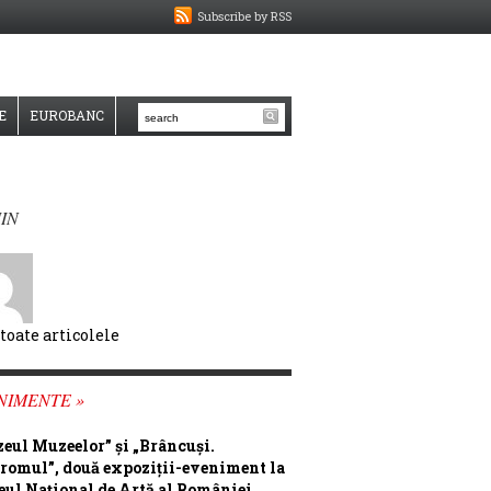
Subscribe by RSS
E
EUROBANC
IN
 toate articolele
NIMENTE »
eul Muzeelor” și „Brâncuși.
romul”, două expoziții-eveniment la
ul Național de Artă al României