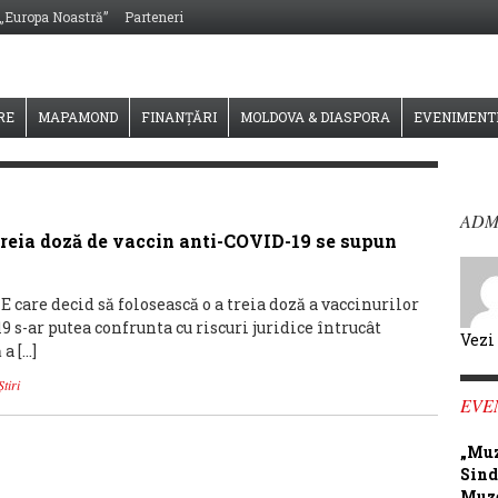
 „Europa Noastră”
Parteneri
RE
MAPAMOND
FINANȚĂRI
MOLDOVA & DIASPORA
EVENIMENT
ADM
treia doză de vaccin anti-COVID-19 se supun
care decid să folosească o a treia doză a vaccinurilor
 s-ar putea confrunta cu riscuri juridice întrucât
Vezi
a […]
Știri
EVE
„Muz
Sind
Muze