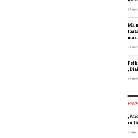
11 iun
Mă m
toat
mai 
21 mai
Psih
„Dia
11 mai
EN/
„And
in th
2 iulie