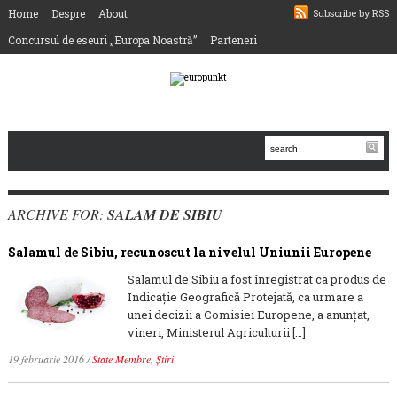
Home
Despre
About
Subscribe by RSS
Concursul de eseuri „Europa Noastră”
Parteneri
ARCHIVE FOR:
SALAM DE SIBIU
Salamul de Sibiu, recunoscut la nivelul Uniunii Europene
Salamul de Sibiu a fost înregistrat ca produs de
Indicație Geografică Protejată, ca urmare a
unei decizii a Comisiei Europene, a anunțat,
vineri, Ministerul Agriculturii […]
19 februarie 2016
/
State Membre
,
Știri