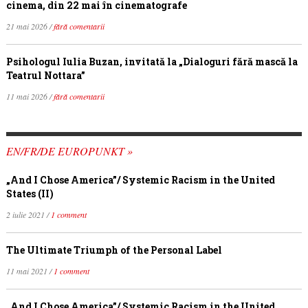
cinema, din 22 mai în cinematografe
21 mai 2026 /
fără comentarii
Psihologul Iulia Buzan, invitată la „Dialoguri fără mască la
Teatrul Nottara”
11 mai 2026 /
fără comentarii
EN/FR/DE EUROPUNKT »
„And I Chose America”/ Systemic Racism in the United
States (II)
2 iulie 2021 /
1 comment
The Ultimate Triumph of the Personal Label
11 mai 2021 /
1 comment
„And I Chose America”/ Systemic Racism in the United