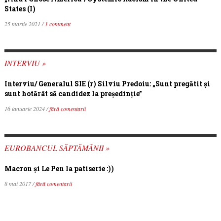
States (I)
25 martie 2021 /
1 comment
INTERVIU »
Interviu/ Generalul SIE (r) Silviu Predoiu: „Sunt pregătit și
sunt hotărât să candidez la președinție”
16 ianuarie 2024 /
fără comentarii
EUROBANCUL SĂPTĂMÂNII »
Macron şi Le Pen la patiserie :))
8 mai 2017 /
fără comentarii