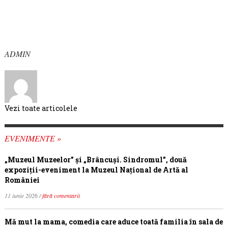
ADMIN
Vezi toate articolele
EVENIMENTE »
„Muzeul Muzeelor” și „Brâncuși. Sindromul”, două
expoziții-eveniment la Muzeul Național de Artă al
României
11 iunie 2026 /
fără comentarii
Mă mut la mama, comedia care aduce toată familia în sala de