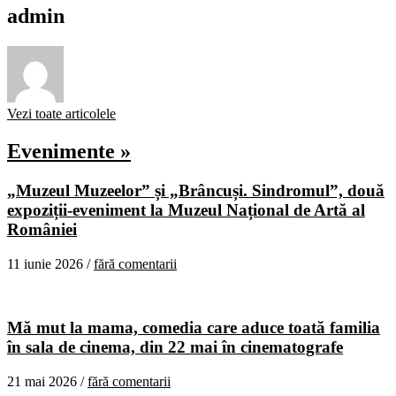
admin
Vezi toate articolele
Evenimente »
„Muzeul Muzeelor” și „Brâncuși. Sindromul”, două
expoziții-eveniment la Muzeul Național de Artă al
României
11 iunie 2026 /
fără comentarii
Mă mut la mama, comedia care aduce toată familia
în sala de cinema, din 22 mai în cinematografe
21 mai 2026 /
fără comentarii