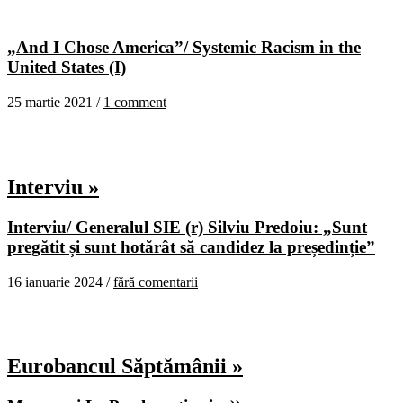
„And I Chose America”/ Systemic Racism in the
United States (I)
25 martie 2021 /
1 comment
Interviu »
Interviu/ Generalul SIE (r) Silviu Predoiu: „Sunt
pregătit și sunt hotărât să candidez la președinție”
16 ianuarie 2024 /
fără comentarii
Eurobancul Săptămânii »