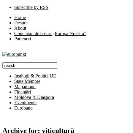
Subscribe by RSS
Home
Despre
About
Concursul de eseuri „Europa Noastră”
Parteneri
Instituții & Politici UE
State Membre
Mapamond
Finanțări
Moldova & Diaspora
Evenimente
Eurobanc
Archive for:
viticultură